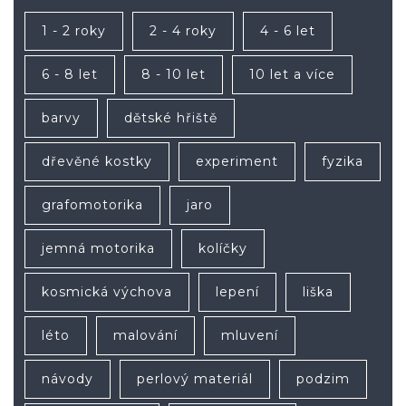
1 - 2 roky
2 - 4 roky
4 - 6 let
6 - 8 let
8 - 10 let
10 let a více
barvy
dětské hřiště
dřevěné kostky
experiment
fyzika
grafomotorika
jaro
jemná motorika
kolíčky
kosmická výchova
lepení
liška
léto
malování
mluvení
návody
perlový materiál
podzim