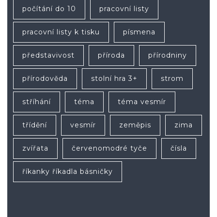
počítání do 10
pracovní listy
pracovní listy k tisku
písmena
představivost
příroda
přírodniny
přírodověda
stolní hra 3+
strom
stříhání
téma
téma vesmír
třídění
vesmír
zeměpis
zima
zvířata
červenomodré tyče
čísla
říkanky říkadla básničky