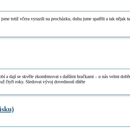
sme totiž včera vyrazili na procházku, duhu jsme spatřili a tak nějak t
é
bí a dají se skvěle zkombinovat s dalšími hračkami – u nás velmi dob
ánky
 už čtyři roky. Sledovat vývoj dovedností dítěte
První
isku)
sudoku
pro