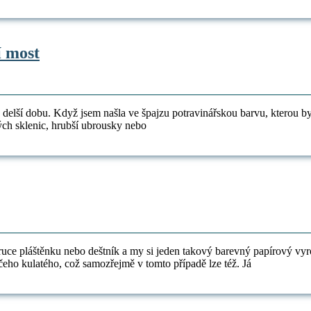
mandala
Experiment
í most
|
Putující
voda,
delší dobu. Když jsem našla ve špajzu potravinářskou barvu, kterou byc
barevný
kých sklenic, hrubší ubrousky nebo
vodní
most
ruce pláštěnku nebo deštník a my si jeden takový barevný papírový vyr
eho kulatého, což samozřejmě v tomto případě lze též. Já