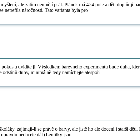
děti
cké myšlení, ale zatím neumějí psát. Plánek má 4×4 pole a děti doplňují
–
 netrefila náročností. Tato varianta byla pro
4×4
–
barvy
(+
k
tisku)
to pokus a uvidíte ji. Výsledkem barevného experimentu bude duha, kte
 odstínů duhy, minimálně tedy namíchejte alespoň
Experiment
Lentilková
duha
láky, zajímají-li se právě o barvy, ale jistě ho ale docení i starší děti.
či
 opravdu nechcete dát (Lentilky jsou