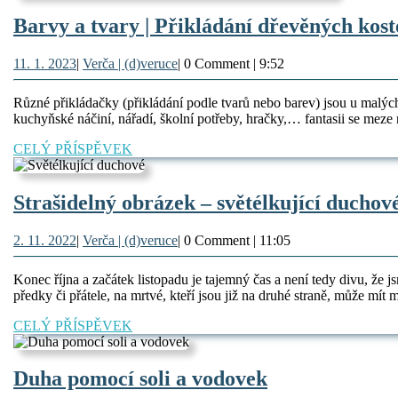
Barvy a tvary | Přikládání dřevěných kost
11.
Verča
11. 1. 2023
|
Verča | (d)veruce
|
0 Comment
|
9:52
1.
|
2023
(d)veruce
Různé přikládačky (přikládání podle tvarů nebo barev) jsou u malých
kuchyňské náčiní, nářadí, školní potřeby, hračky,… fantasii se me
CELÝ
CELÝ PŘÍSPĚVEK
PŘÍSPĚVEK
Strašidelný obrázek – světélkující duchov
2.
Verča
2. 11. 2022
|
Verča | (d)veruce
|
0 Comment
|
11:05
11.
|
2022
(d)veruce
Konec října a začátek listopadu je tajemný čas a není tedy divu, že
předky či přátele, na mrtvé, kteří jsou již na druhé straně, může m
CELÝ
CELÝ PŘÍSPĚVEK
PŘÍSPĚVEK
Duha
Duha pomocí soli a vodovek