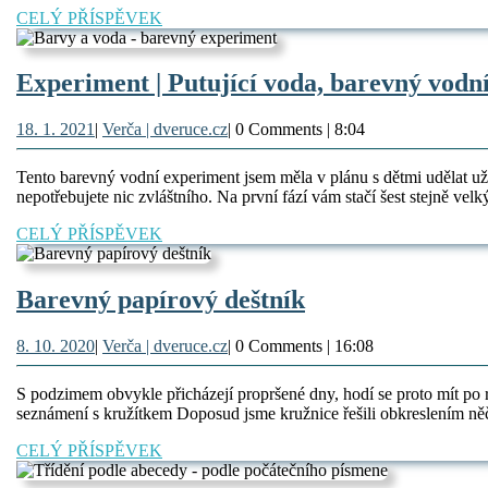
CELÝ
CELÝ PŘÍSPĚVEK
PŘÍSPĚVEK
Experiment | Putující voda, barevný vodn
18.
Verča
18. 1. 2021
|
Verča | dveruce.cz
|
0 Comments
|
8:04
1.
|
2021
dveruce.cz
Tento barevný vodní experiment jsem měla v plánu s dětmi udělat už 
nepotřebujete nic zvláštního. Na první fází vám stačí šest stejně vel
CELÝ
CELÝ PŘÍSPĚVEK
PŘÍSPĚVEK
Barevný
Barevný papírový deštník
papírový
8.
Verča
8. 10. 2020
|
Verča | dveruce.cz
|
0 Comments
|
16:08
deštník
10.
|
2020
dveruce.cz
S podzimem obvykle přicházejí propršené dny, hodí se proto mít po 
seznámení s kružítkem Doposud jsme kružnice řešili obkreslením něč
CELÝ
CELÝ PŘÍSPĚVEK
PŘÍSPĚVEK