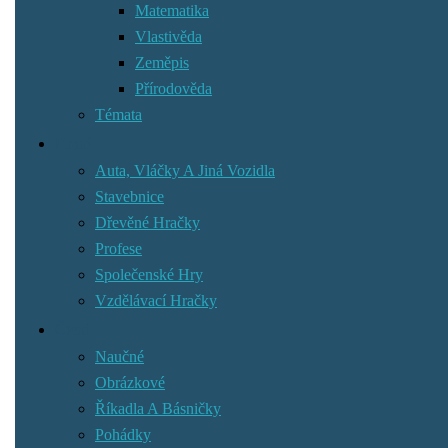
Matematika
Vlastivěda
Zeměpis
Přírodověda
Témata
Hraní
Auta, Vláčky A Jiná Vozidla
Stavebnice
Dřevěné Hračky
Profese
Společenské Hry
Vzdělávací Hračky
Čtení
Naučné
Obrázkové
Říkadla A Básničky
Pohádky