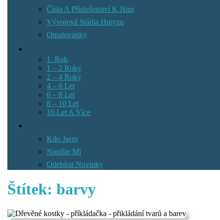
Čísla A Příslušenství K Nim
Vývojová Stádia Hmyzu
Omalovánky
Podle Věku
1. Rok
1 – 2 Roky
2 – 4 Roky
4 – 6 Let
6 – 8 Let
8 – 10 Let
10 Let A Více
Info
Kdo Jsem
Napište Mi
Odebírat Novinky
Štítek:
barvy