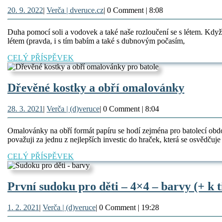
pomocí
20.
Verča
20. 9. 2022
|
Verča | dveruce.cz
|
0 Comment
|
8:08
soli
9.
|
a
2022
dveruce.cz
Duha pomocí soli a vodovek a také naše rozloučení se s létem. Když j
vodovek
létem (pravda, i s tím babím a také s dubnovým počasím,
CELÝ
CELÝ PŘÍSPĚVEK
PŘÍSPĚVEK
Dřevěn
Dřevěné kostky a obří omalovánky
kostky
28.
Verča
28. 3. 2021
|
Verča | (d)veruce
|
0 Comment
|
8:04
a
3.
|
obří
2021
(d)veruce
Omalovánky na obří formát papíru se hodí zejména pro batolecí obdo
omalov
považuji za jednu z nejlepších investic do hraček, která se osvědčuje
CELÝ
CELÝ PŘÍSPĚVEK
PŘÍSPĚVEK
První sudoku pro děti – 4×4 – barvy (+ k t
1.
Verča
1. 2. 2021
|
Verča | (d)veruce
|
0 Comment
|
19:28
2.
|