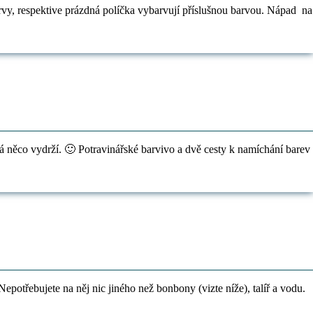
 barvy, respektive prázdná políčka vybarvují příslušnou barvou. Nápad na
rá něco vydrží. 🙂 Potravinářské barvivo a dvě cesty k namíchání barev
 Nepotřebujete na něj nic jiného než bonbony (vizte níže), talíř a vodu.