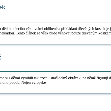
Barvy
ek
a
tvary
|
 dětí batolecího věku velmi oblíbené a přikládání dřevěných kostek je 
Přikládání
ze nekladou. Tento článek se však bude věnovat pouze dřevěným kostkám
dřevěných
kostek
Strašidelný
é
obrázek
–
světélkující
 jsme si s dětmi vyrobili tak trochu strašidelný obrázek, na němž figu
duchové
ít mnoho podob. Nejen evropské