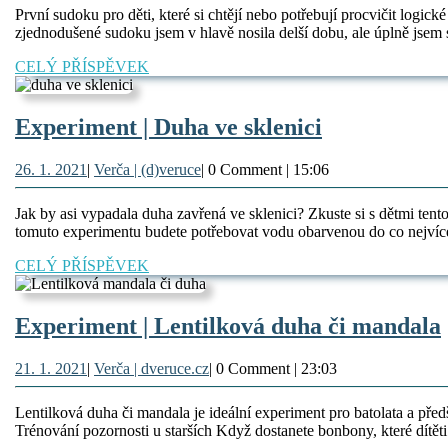
2021
(d)veruce
První sudoku pro děti, které si chtějí nebo potřebují procvičit logi
zjednodušené sudoku jsem v hlavě nosila delší dobu, ale úplně jsem se
CELÝ
CELÝ PŘÍSPĚVEK
PŘÍSPĚVEK
Experiment
Experiment | Duha ve sklenici
|
26.
Verča
26. 1. 2021
|
Verča | (d)veruce
|
0 Comment
|
15:06
Duha
1.
|
ve
2021
(d)veruce
Jak by asi vypadala duha zavřená ve sklenici? Zkuste si s dětmi ten
sklenici
tomuto experimentu budete potřebovat vodu obarvenou do co nejvíce
CELÝ
CELÝ PŘÍSPĚVEK
PŘÍSPĚVEK
Experiment | Lentilková duha či mandala
|
21.
Verča
21. 1. 2021
|
Verča | dveruce.cz
|
0 Comment
|
23:03
1.
|
2021
dveruce.cz
Lentilková duha či mandala je ideální experiment pro batolata a předško
Trénování pozornosti u starších Když dostanete bonbony, které dítěti