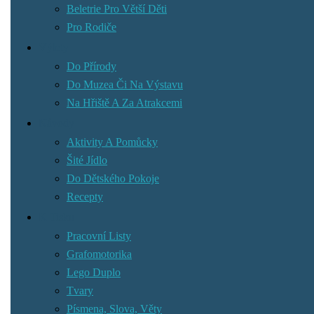
Beletrie Pro Větší Děti
Pro Rodiče
Výlety
Do Přírody
Do Muzea Či Na Výstavu
Na Hřiště A Za Atrakcemi
Návody
Aktivity A Pomůcky
Šité Jídlo
Do Dětského Pokoje
Recepty
K Tisku
Pracovní Listy
Grafomotorika
Lego Duplo
Tvary
Písmena, Slova, Věty