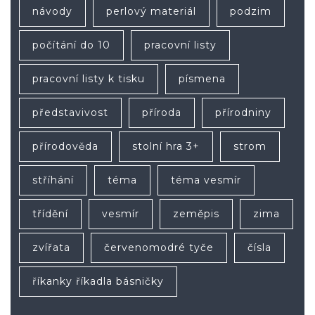
návody
perlový materiál
podzim
počítání do 10
pracovní listy
pracovní listy k tisku
písmena
představivost
příroda
přírodniny
přírodověda
stolní hra 3+
strom
stříhání
téma
téma vesmír
třídění
vesmír
zeměpis
zima
zvířata
červenomodré tyče
čísla
říkanky říkadla básničky