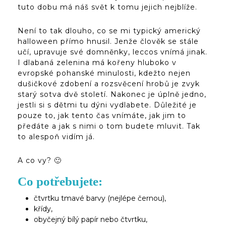
tuto dobu má náš svět k tomu jejich nejblíže.
Není to tak dlouho, co se mi typický americký
halloween přímo hnusil. Jenže člověk se stále
učí, upravuje své domněnky, leccos vnímá jinak.
I dlabaná zelenina má kořeny hluboko v
evropské pohanské minulosti, kdežto nejen
dušičkové zdobení a rozsvěcení hrobů je zvyk
starý sotva dvě století. Nakonec je úplně jedno,
jestli si s dětmi tu dýni vydlabete. Důležité je
pouze to, jak tento čas vnímáte, jak jim to
předáte a jak s nimi o tom budete mluvit. Tak
to alespoň vidím já.
A co vy? 🙂
Co potřebujete:
čtvrtku tmavé barvy (nejlépe černou),
křídy,
obyčejný bílý papír nebo čtvrtku,