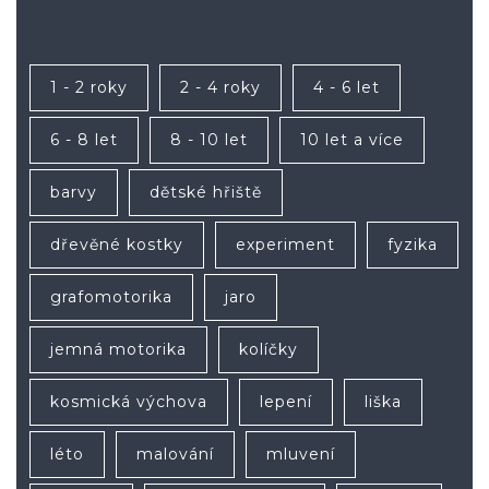
1 - 2 roky
2 - 4 roky
4 - 6 let
6 - 8 let
8 - 10 let
10 let a více
barvy
dětské hřiště
dřevěné kostky
experiment
fyzika
grafomotorika
jaro
jemná motorika
kolíčky
kosmická výchova
lepení
liška
léto
malování
mluvení