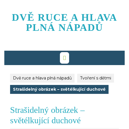
Skip
to
DVĚ RUCE A HLAVA
content
PLNÁ NÁPADŮ
Dvě ruce a hlava plná nápadů
Tvoření s dětmi
Strašidelný obrázek – světélkující duchové
Strašidelný obrázek –
světélkující duchové