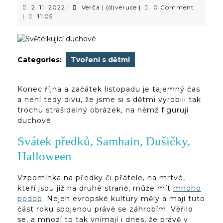
2.
Verča
2. 11. 2022
|
Verča | (d)veruce
|
0 Comment
11.
|
|
11:05
2022
(d)veruce
Categories:
Tvoření s dětmi
Konec října a začátek listopadu je tajemný čas
a není tedy divu, že jsme si s dětmi vyrobili tak
trochu strašidelný obrázek, na němž figurují
duchové.
Svátek předků, Samhain, Dušičky,
Halloween
Vzpomínka na předky či přátele, na mrtvé,
kteří jsou již na druhé straně, může mít
mnoho
podob
. Nejen evropské kultury měly a mají tuto
část roku spojenou právě se záhrobím. Věřilo
se, a mnozí to tak vnímají i dnes, že právě v