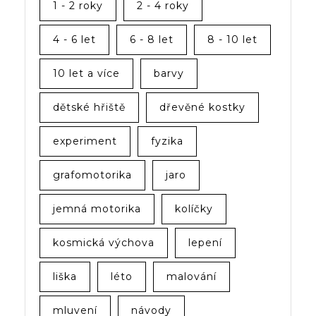
1 - 2 roky
2 - 4 roky
4 - 6 let
6 - 8 let
8 - 10 let
10 let a více
barvy
dětské hřiště
dřevěné kostky
experiment
fyzika
grafomotorika
jaro
jemná motorika
kolíčky
kosmická výchova
lepení
liška
léto
malování
mluvení
návody