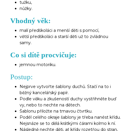
tužku,
nůžky.
Vhodný věk:
malí předškoláci a menší děti s pomocí,
větší předškoláci a starší děti už to zvládnou
samy.
Co si dítě procvičuje:
jemnou motoriku.
Postup:
Nejprve vytvořte šablony duchů. Stačí na to i
běžný kancelářský papír.
Podle věku a zkušeností duchy vystřihněte buď
vy, nebo to nechte na dětech.
Šablonu přiložte na tmavou čtvrtku.
Podél celého okraje šablony je třeba nanést křídu.
Nejsnáze se to dělá krátkými čárami kolmo k ní.
Následně nechte děti, ať křídy rozetřou do stran,