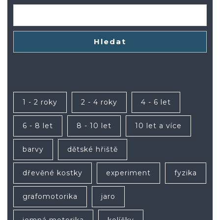
Hledat
1 - 2 roky
2 - 4 roky
4 - 6 let
6 - 8 let
8 - 10 let
10 let a více
barvy
dětské hřiště
dřevěné kostky
experiment
fyzika
grafomotorika
jaro
jemná motorika
kolíčky