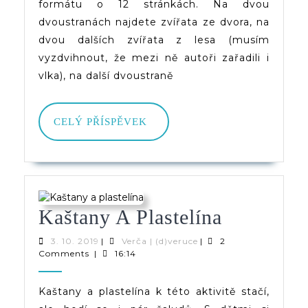
formátu o 12 stránkách. Na dvou
dvoustranách najdete zvířata ze dvora, na
dvou dalších zvířata z lesa (musím
vyzdvihnout, že mezi ně autoři zařadili i
vlka), na další dvoustraně
CELÝ
CELÝ PŘÍSPĚVEK
PŘÍSPĚVEK
Kaštany
Kaštany A Plastelína
A
3.
Verča
3. 10. 2019
|
Verča | (d)veruce
|
2
10.
|
Comments
|
16:14
Plastelína
2019
(d)veruce
Kaštany a plastelína k této aktivitě stačí,