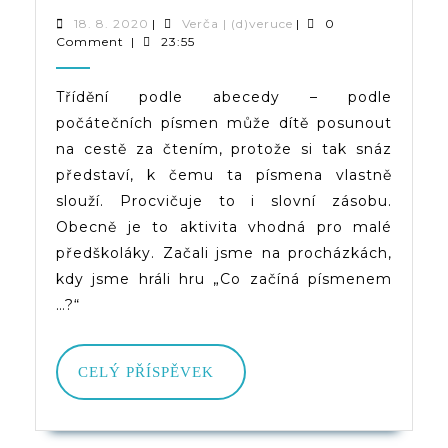
Podle
18.
Verča
18. 8. 2020
|
Verča | (d)veruce
|
0
8.
|
Comment
|
23:55
Abecedy
2020
(d)veruce
–
Třídění podle abecedy – podle
počátečních písmen může dítě posunout
Podle
na cestě za čtením, protože si tak snáz
Počátečních
představí, k čemu ta písmena vlastně
Písmen
slouží. Procvičuje to i slovní zásobu.
Obecně je to aktivita vhodná pro malé
předškoláky. Začali jsme na procházkách,
kdy jsme hráli hru „Co začíná písmenem
…?“
CELÝ
CELÝ PŘÍSPĚVEK
PŘÍSPĚVEK