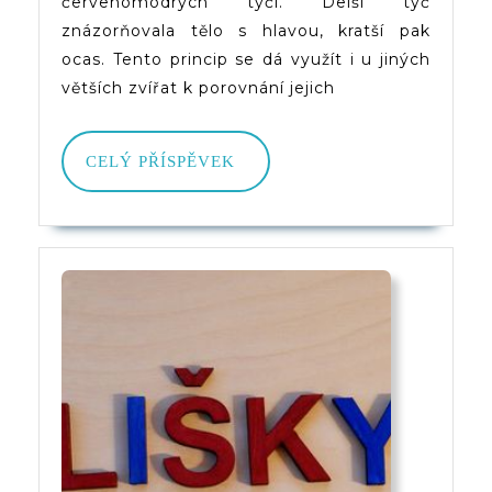
A
červenomodrých tyčí. Delší tyč
znázorňovala tělo s hlavou, kratší pak
Červen
ocas. Tento princip se dá využít i u jiných
Tyčí
větších zvířat k porovnání jejich
CELÝ
CELÝ PŘÍSPĚVEK
PŘÍSPĚVEK