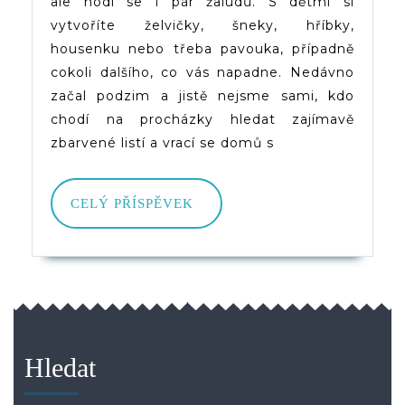
ale hodí se i pár žaludů. S dětmi si
vytvoříte želvičky, šneky, hříbky,
housenku nebo třeba pavouka, případně
cokoli dalšího, co vás napadne. Nedávno
začal podzim a jistě nejsme sami, kdo
chodí na procházky hledat zajímavě
zbarvené listí a vrací se domů s
CELÝ
CELÝ PŘÍSPĚVEK
PŘÍSPĚVEK
Hledat