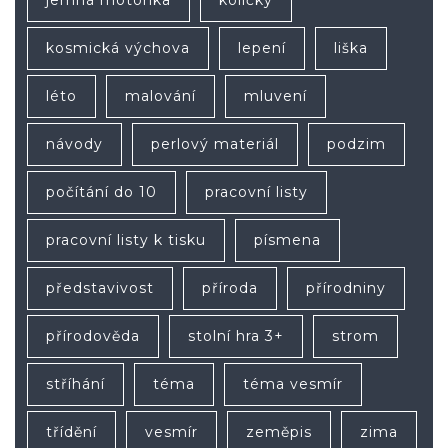
kosmická výchova
lepení
liška
léto
malování
mluvení
návody
perlový materiál
podzim
počítání do 10
pracovní listy
pracovní listy k tisku
písmena
představivost
příroda
přírodniny
přírodověda
stolní hra 3+
strom
stříhání
téma
téma vesmír
třídění
vesmír
zeměpis
zima