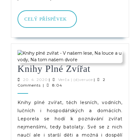
CELÝ
CELÝ PŘÍSPĚVEK
PŘÍSPĚVEK
Knihy
Knihy Plné Zvířat
Plné
20.
Verča
20. 4. 2020
|
Verča | (d)veruce
|
2
4.
|
Comments
|
8:04
Zvířat
2020
(d)veruce
Knihy plné zvířat, těch lesních, vodních,
lučních i hospodářských a domácích.
Leporela se hodí k poznávání zvířat
nejmenšími, tedy batolaty. Své se z nich
naučí ale i starší děti a možná i dospělí