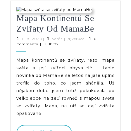
Mapa Kontinentů Se
Mapa
Zvířaty Od MamaBe
Kontinen
11.
Verča
11. 8. 2020
|
Verča | (d)veruce
|
0
8.
|
Comments
|
18:22
Se
2020
(d)veruce
Zvířaty
Mapa kontinentů se zvířaty, resp. mapa
světa a její zvířecí obyvatelé – tahle
Od
novinka od MamaBe se letos na jaře úplně
MamaBe
trefila do toho, co jsem sháněla. Už
nějakou dobu jsem totiž pokukovala po
velkolepce na zeď rovněž s mapou světa
se zvířaty. Mapa, na níž se dají zvířata
opakovaně