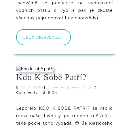
(schválně se podívejte na vyobrazení
vodních ptáků či ryb a pak je zkuste
všechny pojmenovat bez nápovědy).
CELÝ
CELÝ PŘÍSPĚVEK
PŘÍSPĚVEK
Kdo
Kdo K Sobě Patří?
K
23.
Verča
23. 3. 2020
|
Verča | (d)veruce
|
2
3.
|
Comments
|
8:04
Sobě
2020
(d)veruce
Patří?
Leporelo KDO K SOBĚ PATŘÍ? se řadilo
mezi naše favority po mnoho měsíců a
také podle toho vypadá. 😉 Je klasického