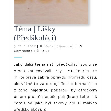
Téma | Lišky
Téma
(předškoláci)
|
13.
Verča
13. 6. 2020
|
Verča | (d)veruce
|
5
6.
|
Comments
|
13:26
Lišky
2020
(d)veruce
(předškoláci)
Jako další téma naši předškoláci spolu se
mnou zpracovávali lišky. Musím říct, že
mi příprava zabírá opravdu hromadu času,
ale vážně to zato stojí. Tolik informací, co
z toho najednou poberou, by otrockým
drilem prostě nenačerpali (krom toho – k
čemu by jako byl takový dril u malých
předškoláků?). Z