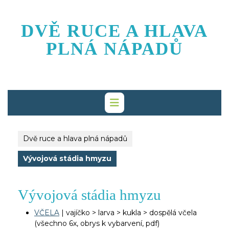
Skip
to
DVĚ RUCE A HLAVA
content
PLNÁ NÁPADŮ
Dvě ruce a hlava plná nápadů
Vývojová stádia hmyzu
Vývojová stádia hmyzu
VČELA
| vajíčko > larva > kukla > dospělá včela
(všechno 6x, obrys k vybarvení, pdf)