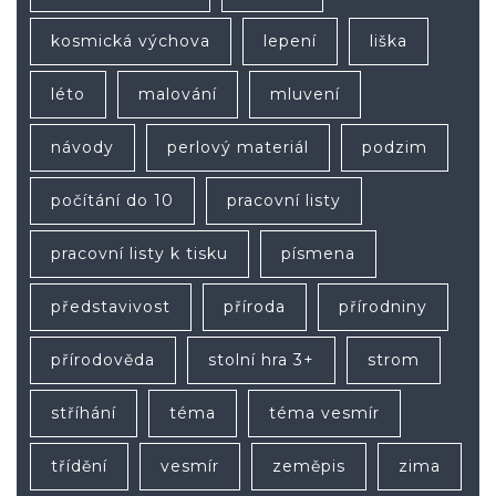
kosmická výchova
lepení
liška
léto
malování
mluvení
návody
perlový materiál
podzim
počítání do 10
pracovní listy
pracovní listy k tisku
písmena
představivost
příroda
přírodniny
přírodověda
stolní hra 3+
strom
stříhání
téma
téma vesmír
třídění
vesmír
zeměpis
zima