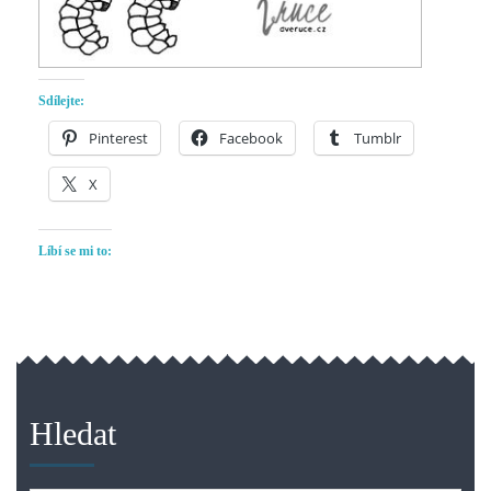
Sdílejte:
Pinterest
Facebook
Tumblr
X
Líbí se mi to:
Hledat