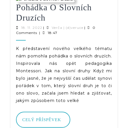
Pohádka O Slovních
Pohádka
Druzích
O
18.
Verča
18. 11. 2022
|
Verča | (d)veruce
|
0
11.
|
Comments
|
18:47
Slovních
2022
(d)veruce
Druzích
K představení nového velkého tématu
nám pomohla pohádka o slovních druzích.
Inspirovala nás opět pedagogika
Montessori. Jak na slovní druhy Když mi
bylo jasné, že je nejvyšší čas udělat synovi
pořádek v tom, který slovní druh je to či
ono slovo, začala jsem hledat a zjišťovat,
jakým způsobem toto velké
CELÝ
CELÝ PŘÍSPĚVEK
PŘÍSPĚVEK