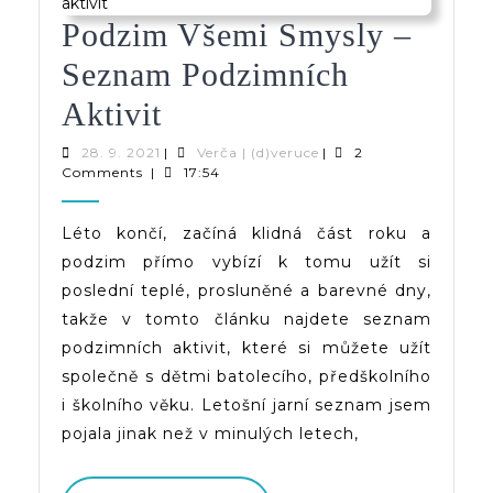
Podzim Všemi Smysly –
Seznam Podzimních
Podzim
Aktivit
Všemi
28.
Verča
28. 9. 2021
|
Verča | (d)veruce
|
2
9.
|
Comments
|
17:54
Smysly
2021
(d)veruce
–
Léto končí, začíná klidná část roku a
podzim přímo vybízí k tomu užít si
Seznam
poslední teplé, prosluněné a barevné dny,
Podzimních
takže v tomto článku najdete seznam
Aktivit
podzimních aktivit, které si můžete užít
společně s dětmi batolecího, předškolního
i školního věku. Letošní jarní seznam jsem
pojala jinak než v minulých letech,