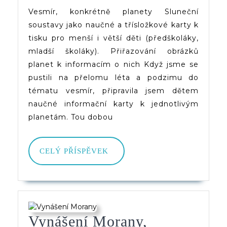
A
Vesmír, konkrétně planety Sluneční
soustavy jako naučné a třísložkové karty k
Třísložkové
tisku pro menší i větší děti (předškoláky,
Karty
mladší školáky). Přiřazování obrázků
K
planet k informacím o nich Když jsme se
pustili na přelomu léta a podzimu do
Tisku
tématu vesmír, připravila jsem dětem
naučné informační karty k jednotlivým
planetám. Tou dobou
CELÝ
CELÝ PŘÍSPĚVEK
PŘÍSPĚVEK
Vynášení Morany,