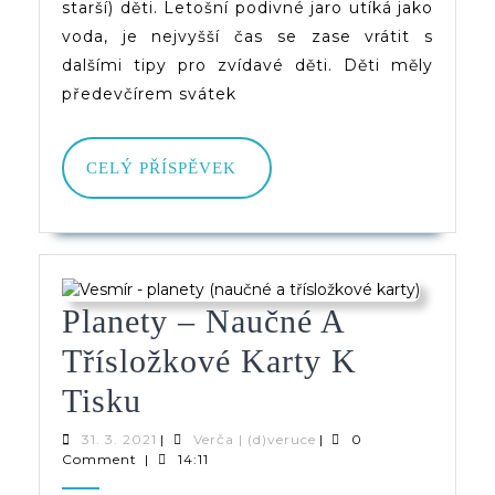
Pracovní
starší) děti. Letošní podivné jaro utíká jako
voda, je nejvyšší čas se zase vrátit s
List)
dalšími tipy pro zvídavé děti. Děti měly
předevčírem svátek
CELÝ
CELÝ PŘÍSPĚVEK
PŘÍSPĚVEK
Planety – Naučné A
Třísložkové Karty K
Planety
Tisku
–
31.
Verča
31. 3. 2021
|
Verča | (d)veruce
|
0
3.
|
Comment
|
14:11
Naučné
2021
(d)veruce