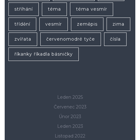
stříhání
téma
téma vesmír
třídění
vesmír
zeměpis
zima
zvířata
červenomodré tyče
čísla
říkanky říkadla básničky
Leden 2025
Červenec 2023
Únor 2023
Leden 2023
Listopad 2022