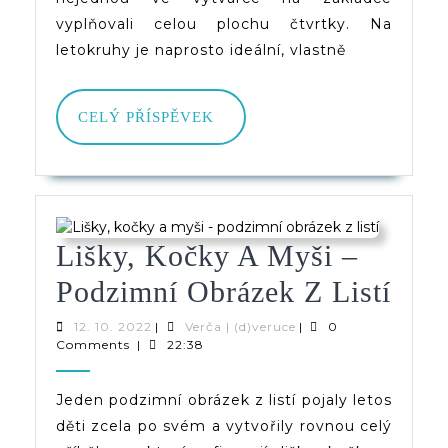
vyplňovali celou plochu čtvrtky. Na
letokruhy je naprosto ideální, vlastně
CELÝ
CELÝ PŘÍSPĚVEK
PŘÍSPĚVEK
Lišky, Kočky A Myši –
Lišk
Podzimní Obrázek Z Listí
Koč
12.
Verča
12. 10. 2022
|
Verča | (d)veruce
|
0
10.
|
Comments
|
22:38
A
2022
(d)veruce
Myš
Jeden podzimní obrázek z listí pojaly letos
děti zcela po svém a vytvořily rovnou celý
–