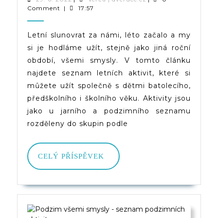
6.
|
Comment
|
17:57
Smysly
2022
dveruce.cz
–
Letní slunovrat za námi, léto začalo a my
si je hodláme užít, stejně jako jiná roční
Seznam
období, všemi smysly. V tomto článku
Letních
najdete seznam letních aktivit, které si
Aktivit
můžete užít společně s dětmi batolecího,
předškolního i školního věku. Aktivity jsou
Nejen
jako u jarního a podzimního seznamu
Pro
rozděleny do skupin podle
Děti
CELÝ
CELÝ PŘÍSPĚVEK
PŘÍSPĚVEK