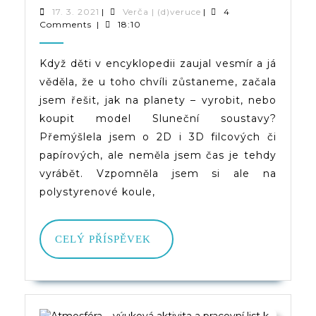
Vyrobi
17.
Verča
17. 3. 2021
|
Verča | (d)veruce
|
4
3.
|
Comments
|
18:10
Model
2021
(d)veruce
Sluneč
Když děti v encyklopedii zaujal vesmír a já
věděla, že u toho chvíli zůstaneme, začala
Sousta
jsem řešit, jak na planety – vyrobit, nebo
(planet
koupit model Sluneční soustavy?
Z
Přemýšlela jsem o 2D i 3D filcových či
papírových, ale neměla jsem čas je tehdy
Polyst
vyrábět. Vzpomněla jsem si ale na
Koulí
polystyrenové koule,
CELÝ
CELÝ PŘÍSPĚVEK
PŘÍSPĚVEK