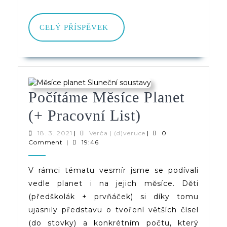
CELÝ
CELÝ PŘÍSPĚVEK
PŘÍSPĚVEK
Počítáme Měsíce Planet
Počítáme
(+ Pracovní List)
Měsíce
18.
Verča
18. 3. 2021
|
Verča | (d)veruce
|
0
3.
|
Comment
|
19:46
Planet
2021
(d)veruce
(+
V rámci tématu vesmír jsme se podívali
vedle planet i na jejich měsíce. Děti
Pracovní
(předškolák + prvňáček) si díky tomu
List)
ujasnily představu o tvoření větších čísel
(do stovky) a konkrétním počtu, který