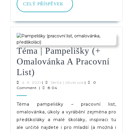
CELÝ
CELÝ PŘÍSPĚVEK
PŘÍSPĚVEK
Téma | Pampelišky (+
Omalovánka A Pracovní
Téma
List)
|
4.
Verča
4. 6. 2021
|
Verča | (d)veruce
|
0
6.
|
Comment
|
8:04
Pampelišky
2021
(d)veruce
(+
Téma pampelišky – pracovní list,
omalovánka, úkoly a vyrábění zejména pro
Omalovánka
předškoláky a malé školáky, inspiraci tu
A
ale určitě najdete i pro mladší (a možná i