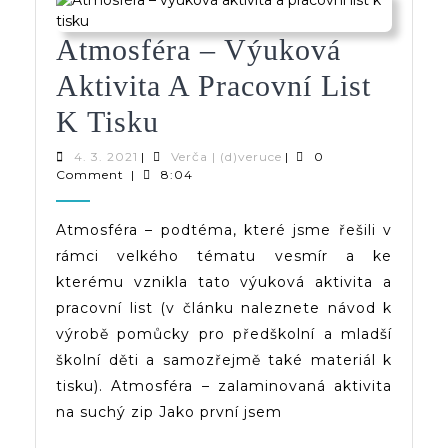
Atmosféra – Výuková
Aktivita A Pracovní List
Atmosféra
K Tisku
–
4.
Verča
4. 3. 2021
|
Verča | (d)veruce
|
0
3.
|
Comment
|
8:04
Výuková
2021
(d)veruce
Aktivita
Atmosféra – podtéma, které jsme řešili v
rámci velkého tématu vesmír a ke
A
kterému vznikla tato výuková aktivita a
Pracovní
pracovní list (v článku naleznete návod k
List
výrobě pomůcky pro předškolní a mladší
školní děti a samozřejmě také materiál k
K
tisku). Atmosféra – zalaminovaná aktivita
Tisku
na suchý zip Jako první jsem