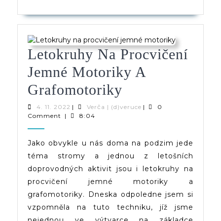
Letokruhy Na Procvičení
Jemné Motoriky A
Letokruhy
Grafomotoriky
Na
4.
Verča
4. 11. 2022
|
Verča | (d)veruce
|
0
11.
|
Comment
|
8:04
Procvičení
2022
(d)veruce
Jemné
Jako obvykle u nás doma na podzim jede
téma stromy a jednou z letošních
Motoriky
doprovodných aktivit jsou i letokruhy na
A
procvičení jemné motoriky a
Grafomotoriky
grafomotoriky. Dneska odpoledne jsem si
vzpomněla na tuto techniku, jíž jsme
nejednou ve výtvarce na základce