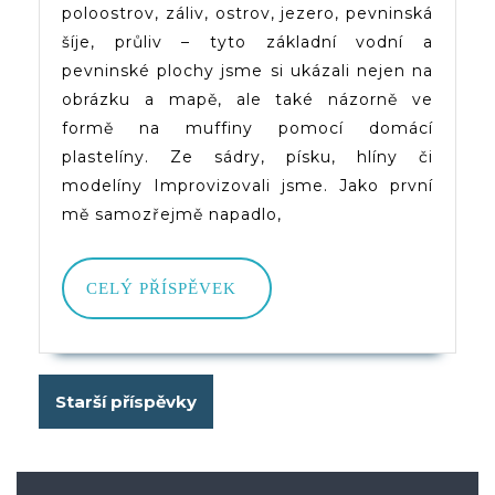
poloostrov, záliv, ostrov, jezero, pevninská
Plochy
šíje, průliv – tyto základní vodní a
Názorně
pevninské plochy jsme si ukázali nejen na
obrázku a mapě, ale také názorně ve
formě na muffiny pomocí domácí
plastelíny. Ze sádry, písku, hlíny či
modelíny Improvizovali jsme. Jako první
mě samozřejmě napadlo,
CELÝ
CELÝ PŘÍSPĚVEK
PŘÍSPĚVEK
Navigace
Starší příspěvky
pro
příspěvky