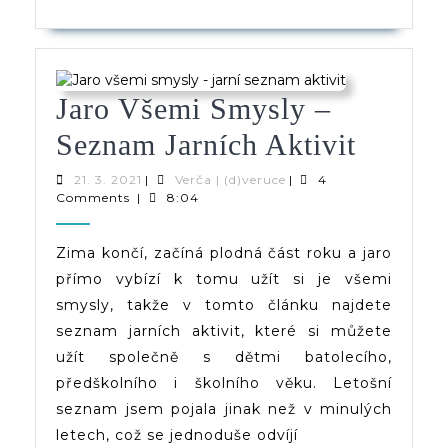
Jaro Všemi Smysly –
Jaro
Seznam Jarních Aktivit
Všemi
21.
Verča
21. 3. 2021
|
Verča | (d)veruce
|
4
3.
|
Comments
|
8:04
Smysl
2021
(d)veruce
–
Zima končí, začíná plodná část roku a jaro
přímo vybízí k tomu užít si je všemi
Sezna
smysly, takže v tomto článku najdete
Jarních
seznam jarních aktivit, které si můžete
Aktivit
užít společně s dětmi batolecího,
předškolního i školního věku. Letošní
seznam jsem pojala jinak než v minulých
letech, což se jednoduše odvíjí