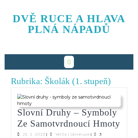
Skip
to
DVĚ RUCE A HLAVA
content
PLNÁ NÁPADŮ
Rubrika:
Školák (1. stupeň)
Slovní Druhy – Symboly
Slov
Ze Samotvrdnoucí Hmoty
Dru
25.
Verča
25. 2. 2023
|
Verča | (d)veruce
|
3