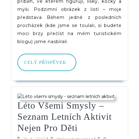
příběh, ve kterém figurují, lišky, kočky a
Pod
myši. Podzimní obrázek z listí – moje
Obr
představa Během jedné z posledních
procházek (kde jsme se toulali, si budete
Z
moci brzy přečíst na mém turistickém
List
blogu) jsme nasbírali
CELÝ
CELÝ PŘÍSPĚVEK
PŘÍSPĚVEK
Léto Všemi Smysly –
Seznam Letních Aktivit
Léto
Nejen Pro Děti
Všemi
29.
Verča
29. 6. 2022
|
Verča | dveruce.cz
|
0