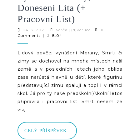
Donesení Líta (+
Vynášení
Pracovní List)
Morany,
24.
Verča
24. 3. 2021
|
Verča | (d)veruce
|
0
3.
|
Comments
|
8:04
Donesení
2021
(d)veruce
Líta
Lidový obyčej vynášení Morany, Smrti či
zimy se dochoval na mnoha místech naší
(+
země a v posledních letech jeho obliba
Pracovní
zase narůstá hlavně u dětí, které figurínu
List)
představující zimu spalují a topí i v rámci
škol. Já pro ty naše předškolní/školní letos
připravila i pracovní list. Smrt nesem ze
vsi,
CELÝ
CELÝ PŘÍSPĚVEK
PŘÍSPĚVEK