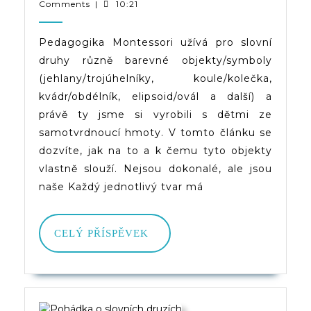
2.
|
Comments
|
10:21
–
2023
(d)veruce
Sym
Pedagogika Montessori užívá pro slovní
druhy různě barevné objekty/symboly
Ze
(jehlany/trojúhelníky, koule/kolečka,
Sam
kvádr/obdélník, elipsoid/ovál a další) a
Hmo
právě ty jsme si vyrobili s dětmi ze
samotvrdnoucí hmoty. V tomto článku se
dozvíte, jak na to a k čemu tyto objekty
vlastně slouží. Nejsou dokonalé, ale jsou
naše Každý jednotlivý tvar má
CELÝ
CELÝ PŘÍSPĚVEK
PŘÍSPĚVEK