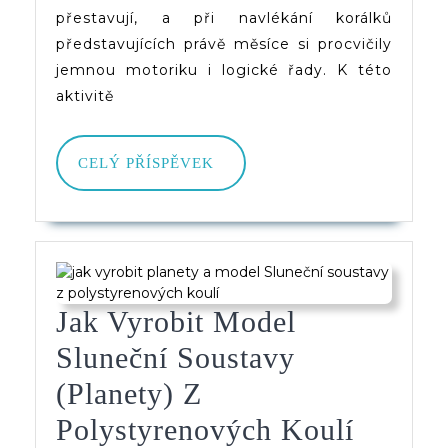
přestavují, a při navlékání korálků
představujících právě měsíce si procvičily
jemnou motoriku i logické řady. K této
aktivitě
CELÝ
CELÝ PŘÍSPĚVEK
PŘÍSPĚVEK
Jak Vyrobit Model
Sluneční Soustavy
(planety) Z
Jak
Polystyrenových Koulí