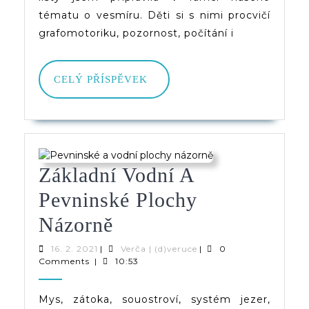
tématu o vesmíru. Děti si s nimi procvičí
grafomotoriku, pozornost, počítání i
CELÝ
CELÝ PŘÍSPĚVEK
PŘÍSPĚVEK
Základní Vodní A
Pevninské Plochy
Základní
Názorně
Vodní
16.
Verča
16. 2. 2021
|
Verča | (d)veruce
|
0
2.
|
Comments
|
10:53
A
2021
(d)veruce
Pevninské
Mys, zátoka, souostroví, systém jezer,