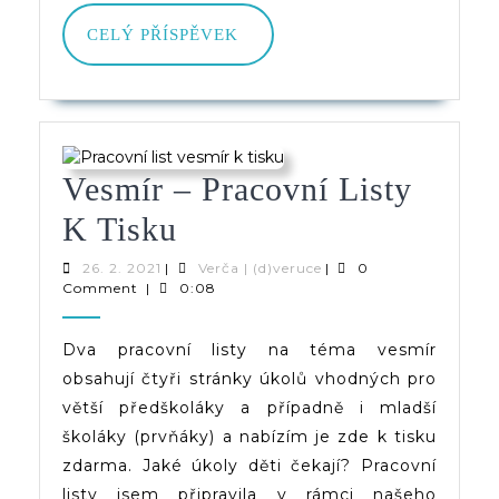
CELÝ
CELÝ PŘÍSPĚVEK
PŘÍSPĚVEK
Vesmír – Pracovní Listy
Vesmír
K Tisku
–
26.
Verča
26. 2. 2021
|
Verča | (d)veruce
|
0
2.
|
Comment
|
0:08
Pracovní
2021
(d)veruce
Listy
Dva pracovní listy na téma vesmír
obsahují čtyři stránky úkolů vhodných pro
K
větší předškoláky a případně i mladší
Tisku
školáky (prvňáky) a nabízím je zde k tisku
zdarma. Jaké úkoly děti čekají? Pracovní
listy jsem připravila v rámci našeho