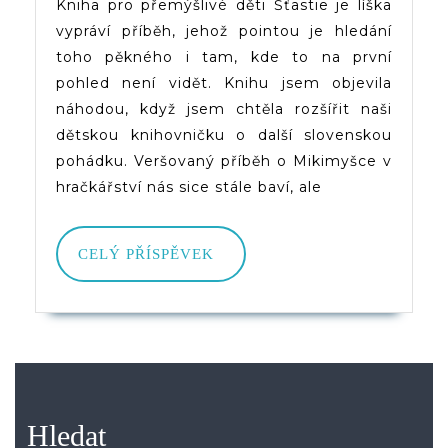
Kniha pro přemýšlivé děti Šťastie je líška
vypráví příběh, jehož pointou je hledání
toho pěkného i tam, kde to na první
pohled není vidět. Knihu jsem objevila
náhodou, když jsem chtěla rozšířit naši
dětskou knihovničku o další slovenskou
pohádku. Veršovaný příběh o Mikimyšce v
hračkářství nás sice stále baví, ale
CELÝ
CELÝ PŘÍSPĚVEK
PŘÍSPĚVEK
Hledat