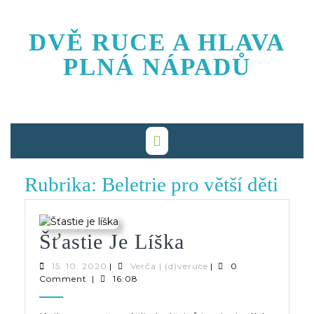
Skip
to
DVĚ RUCE A HLAVA
content
PLNÁ NÁPADŮ
Rubrika:
Beletrie pro větší děti
Šťastie
Šťastie Je Líška
Je
15.
Verča
15. 10. 2020
|
Verča | (d)veruce
|
0
10.
|
Comment
|
16:08
Líška
2020
(d)veruce