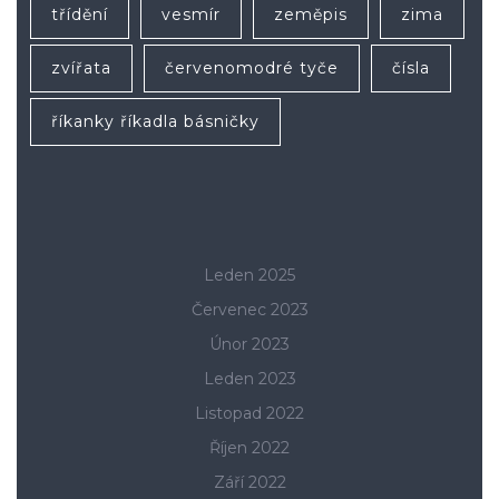
třídění
vesmír
zeměpis
zima
zvířata
červenomodré tyče
čísla
říkanky říkadla básničky
Leden 2025
Červenec 2023
Únor 2023
Leden 2023
Listopad 2022
Říjen 2022
Září 2022