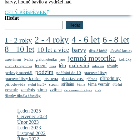
barvy, hodně bavilo a vydržel nad
CELÝ
CELÝ PŘÍSPĚVEK
PŘÍSPĚVEK
Hledat
Hledat
4 - 6 let
6 - 8 let
2 - 4 roky
1 - 2 roky
8 - 10 let
10 let a více
barvy
dřevěné kostky
dětské hřiště
jemná motorika
kolíčky
grafomotorika
jaro
experiment
fyzika
malování
lepení
léto
návody
kosmická výchova
liška
mluvení
podzim
perlový materiál
počítání do 10
pracovní listy
přírodniny
představivost
pracovní listy k tisku
písmena
příroda
stříhání
přírodověda
strom
téma
téma vesmír
stolní hra 3+
třídění
vesmír
zima
zeměpis
zvířata
červenomodré tyče
čísla
říkanky říkadla básničky
Leden 2025
Červenec 2023
Únor 2023
Leden 2023
Listopad 2022
Říjen 2022