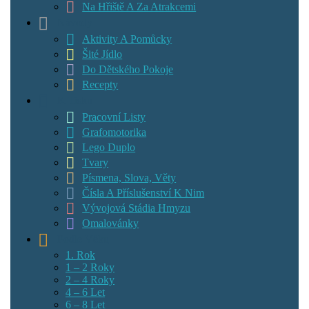
Na Hřiště A Za Atrakcemi
Návody
Aktivity A Pomůcky
Šité Jídlo
Do Dětského Pokoje
Recepty
K Tisku
Pracovní Listy
Grafomotorika
Lego Duplo
Tvary
Písmena, Slova, Věty
Čísla A Příslušenství K Nim
Vývojová Stádia Hmyzu
Omalovánky
Podle Věku
1. Rok
1 – 2 Roky
2 – 4 Roky
4 – 6 Let
6 – 8 Let