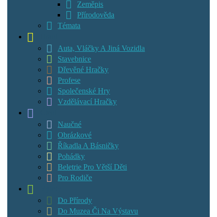
Zeměpis
Přírodověda
Témata
Hraní
Auta, Vláčky A Jiná Vozidla
Stavebnice
Dřevěné Hračky
Profese
Společenské Hry
Vzdělávací Hračky
Čtení
Naučné
Obrázkové
Říkadla A Básničky
Pohádky
Beletrie Pro Větší Děti
Pro Rodiče
Výlety
Do Přírody
Do Muzea Či Na Výstavu