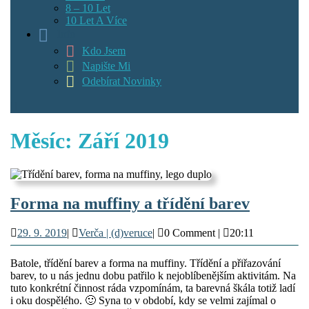
8 – 10 Let
10 Let A Více
Info
Kdo Jsem
Napište Mi
Odebírat Novinky
Měsíc:
Září 2019
Forma
Forma na muffiny a třídění barev
na
29.
Verča
29. 9. 2019
|
Verča | (d)veruce
|
0 Comment
|
20:11
muffiny
9.
|
a
2019
(d)veruce
Batole, třídění barev a forma na muffiny. Třídění a přiřazování
třídění
barev, to u nás jednu dobu patřilo k nejoblíbenějším aktivitám. Na
tuto konkrétní činnost ráda vzpomínám, ta barevná škála totiž ladí
barev
i oku dospělého. 🙂 Syna to v období, kdy se velmi zajímal o