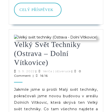
CELÝ
CELÝ PŘÍSPĚVEK
PŘÍSPĚVEK
Velký Svět Techniky
(Ostrava – Dolní
Velký
Vítkovice)
Svět
5.
Verča
5. 9. 2022
|
Verča | (d)veruce
|
0
9.
|
Comment
|
16:16
Techniky
2022
(d)veruce
(Ostrava
Jakmile jsme si prošli Malý svět techniky,
pokračovali jsme novou budovou v areálu
–
Dolních Vítkovic, která skrývá ten Velký
Dolní
svět techniky. Co tam všechno najdete a