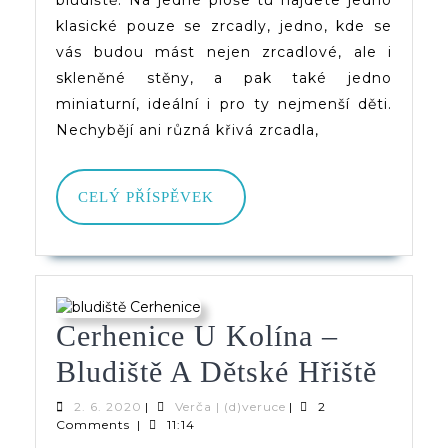
bludiště. Na jedné ploše tu najdete jedno
klasické pouze se zrcadly, jedno, kde se
vás budou mást nejen zrcadlové, ale i
skleněné stěny, a pak také jedno
miniaturní, ideální i pro ty nejmenší děti.
Nechybějí ani různá křivá zrcadla,
CELÝ
CELÝ PŘÍSPĚVEK
PŘÍSPĚVEK
Cerhenice U Kolína –
Cerhe
Bludiště A Dětské Hřiště
U
2.
Verča
2. 6. 2020
|
Verča | (d)veruce
|
2
6.
|
Comments
|
11:14
Kolí
2020
(d)veruce