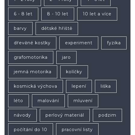
6 - 8 let
8 - 10 let
10 let a více
barvy
dětské hřiště
dřevěné kostky
experiment
fyzika
grafomotorika
jaro
jemná motorika
kolíčky
kosmická výchova
lepení
liška
léto
malování
mluvení
návody
perlový materiál
podzim
počítání do 10
pracovní listy