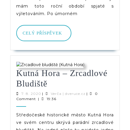
Skály
mám toto roční období spjaté s
V
výletováním. Po úmorném
Českém
Ráji
CELÝ
CELÝ PŘÍSPĚVEK
PŘÍSPĚVEK
Kutná Hora – Zrcadlové
Kutná
Bludiště
Hora
7.
Verča
7. 8. 2020
|
Verča | dveruce.cz
|
0
8.
|
Comment
|
19:36
–
2020
dveruce.cz
Zrcadlové
Středočeské historické město Kutná Hora
ve svém centru skrývá parádní zrcadlové
Bludiště