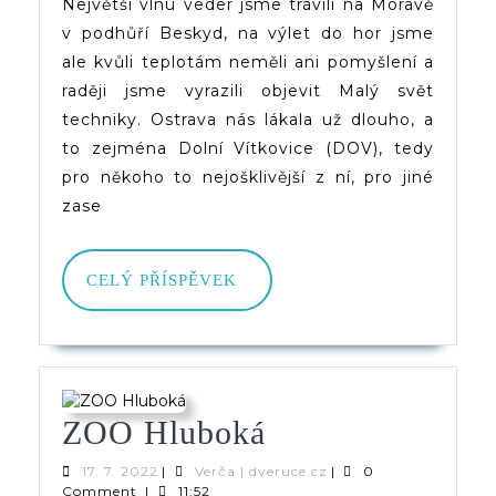
(Ostrava
Největší vlnu veder jsme trávili na Moravě
v podhůří Beskyd, na výlet do hor jsme
–
ale kvůli teplotám neměli ani pomyšlení a
Dolní
raději jsme vyrazili objevit Malý svět
Vítkovice)
techniky. Ostrava nás lákala už dlouho, a
to zejména Dolní Vítkovice (DOV), tedy
pro někoho to nejošklivější z ní, pro jiné
zase
CELÝ
CELÝ PŘÍSPĚVEK
PŘÍSPĚVEK
ZOO
ZOO Hluboká
Hluboká
17.
Verča
17. 7. 2022
|
Verča | dveruce.cz
|
0
7.
|
Comment
|
11:52