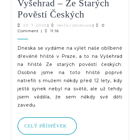
Vyšehrad – Ze Starých
Kam
Pověstí Českých
Na
20.
Verča
20. 7. 2023
|
Verča | (d)veruce
|
0
7.
|
Comment
|
11:16
Hřiště
2023
(d)veruce
V
Dneska se vydáme na výlet naše oblíbené
dřevěné hřiště v Praze, a to na Vyšehrad
Praze
na hřiště Ze starých pověstí českých.
|
Osobně jsme na toto hřiště poprvé
Vyšehrad
natrefili s mužem někdy před 12 lety, kdy
ještě synek nebyl na světě, ale už tehdy
–
jsem věděla, že sem někdy své děti
Ze Starých
zavedu.
Pověstí
Českých
CELÝ
CELÝ PŘÍSPĚVEK
PŘÍSPĚVEK