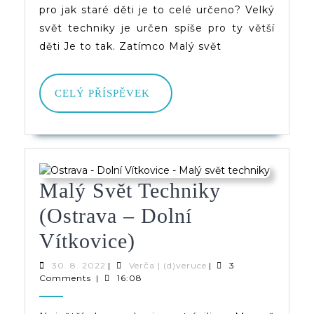
Vítkovice)
pro jak staré děti je to celé určeno? Velký
svět techniky je určen spíše pro ty větší
děti Je to tak. Zatímco Malý svět
CELÝ
CELÝ PŘÍSPĚVEK
PŘÍSPĚVEK
Malý Svět Techniky
(Ostrava – Dolní
Malý
Vítkovice)
Svět
30.
Verča
30. 8. 2022
|
Verča | (d)veruce
|
3
8.
|
Comments
|
16:08
Techniky
2022
(d)veruce