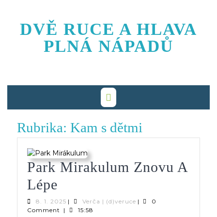
Skip
to
DVĚ RUCE A HLAVA
content
PLNÁ NÁPADŮ
Rubrika:
Kam s dětmi
Park Mirakulum Znovu A
Park
Lépe
Mirakulum
8.
Verča
8. 1. 2025
|
Verča | (d)veruce
|
0
1.
|
Comment
|
15:58