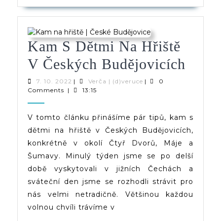
Kam S Dětmi Na Hřiště
Kam
V Českých Budějovicích
S
7.
Verča
7. 10. 2022
|
Verča | (d)veruce
|
0
10.
|
Comments
|
13:15
Dětm
2022
(d)veruce
Na
V tomto článku přinášíme pár tipů, kam s
dětmi na hřiště v Českých Budějovicích,
Hřišt
konkrétně v okolí Čtyř Dvorů, Máje a
V
Šumavy. Minulý týden jsme se po delší
Česk
době vyskytovali v jižních Čechách a
sváteční den jsme se rozhodli strávit pro
Buděj
nás velmi netradičně. Většinou každou
volnou chvíli trávíme v