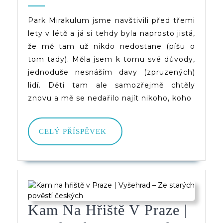
Znovu
2025
(d)veruce
A
Park Mirakulum jsme navštivili před třemi
lety v létě a já si tehdy byla naprosto jistá,
Lépe
že mě tam už nikdo nedostane (píšu o
tom tady). Měla jsem k tomu své důvody,
jednoduše nesnáším davy (zpruzených)
lidí. Děti tam ale samozřejmě chtěly
znovu a mě se nedařilo najít nikoho, koho
CELÝ
CELÝ PŘÍSPĚVEK
PŘÍSPĚVEK
Kam Na Hřiště V Praze |