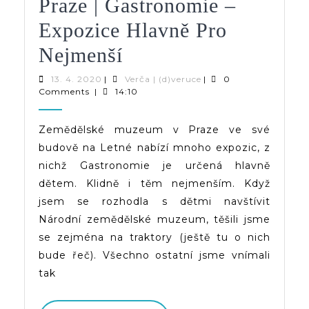
Praze | Gastronomie –
Expozice Hlavně Pro
Zemědělské
Nejmenší
Muzeum
13.
Verča
13. 4. 2020
|
Verča | (d)veruce
|
0
4.
|
Comments
|
14:10
V
2020
(d)veruce
Praze
Zemědělské muzeum v Praze ve své
budově na Letné nabízí mnoho expozic, z
|
nichž Gastronomie je určená hlavně
Gastronomie
dětem. Klidně i těm nejmenším. Když
–
jsem se rozhodla s dětmi navštívit
Národní zemědělské muzeum, těšili jsme
Expozice
se zejména na traktory (ještě tu o nich
Hlavně
bude řeč). Všechno ostatní jsme vnímali
Pro
tak
Nejmenší