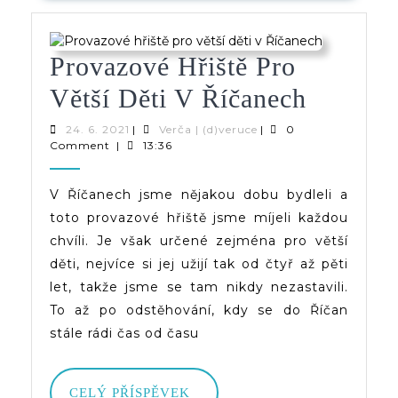
Provazové Hřiště Pro
Provaz
Větší Děti V Říčanech
Hřiště
24.
Verča
24. 6. 2021
|
Verča | (d)veruce
|
0
6.
|
Comment
|
13:36
Pro
2021
(d)veruce
Větší
V Říčanech jsme nějakou dobu bydleli a
toto provazové hřiště jsme míjeli každou
Děti
chvíli. Je však určené zejména pro větší
V
děti, nejvíce si jej užijí tak od čtyř až pěti
Říčanec
let, takže jsme se tam nikdy nezastavili.
To až po odstěhování, kdy se do Říčan
stále rádi čas od času
CELÝ
CELÝ PŘÍSPĚVEK