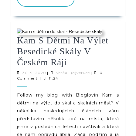
PŘÍSPĚVEK
Kam S Dětmi Na Výlet |
Besedické Skály V
Kam
Českém Ráji
S
30.
Verča
30. 9. 2020
|
Verča | (d)veruce
|
0
9.
|
Comment
|
11:24
Dětmi
2020
(d)veruce
Na
Follow my blog with Bloglovin Kam s
dětmi na výlet do skal a skalních měst? V
Výlet
několika následujících článcích vám
|
představím několik tipů na místa, která
Besedické
jsme v posledních letech navštívili a která
se nám opravdu líbila. Začal podzim a já