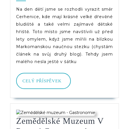
–
Na den dětí jsme se rozhodli vyrazit směr
Cerhenice, kde mají krásné velké dřevěné
Bludi
bludiště a také velmi zajímavé dětské
A
hřiště. Toto místo jsme navštívili už před
Děts
lety omylem, když jsme mířili na blízkou
Markomanskou naučnou stezku (chystám
Hřišt
článek na svůj druhý blog). Tehdy jsem
malého nesla ještě v šátku
CELÝ
CELÝ PŘÍSPĚVEK
PŘÍSPĚVEK
Zemědělské Muzeum V