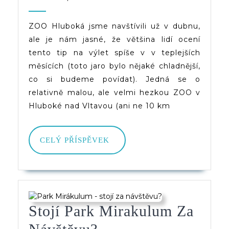
2022
dveruce.cz
ZOO Hluboká jsme navštívili už v dubnu,
ale je nám jasné, že většina lidí ocení
tento tip na výlet spíše v v teplejších
měsících (toto jaro bylo nějaké chladnější,
co si budeme povídat). Jedná se o
relativně malou, ale velmi hezkou ZOO v
Hluboké nad Vltavou (ani ne 10 km
CELÝ
CELÝ PŘÍSPĚVEK
PŘÍSPĚVEK
Stojí Park Mirakulum Za
Stojí