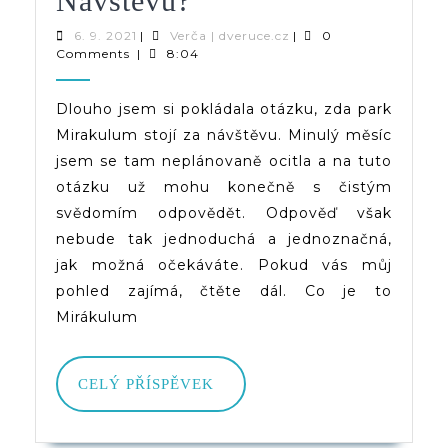
Návštěvu?
Park
6.
Verča
6. 9. 2021
|
Verča | dveruce.cz
|
0
9.
|
Comments
|
8:04
Mirakulum
2021
dveruce.cz
Za
Dlouho jsem si pokládala otázku, zda park
Mirakulum stojí za návštěvu. Minulý měsíc
Návštěvu?
jsem se tam neplánovaně ocitla a na tuto
otázku už mohu konečně s čistým
svědomím odpovědět. Odpověď však
nebude tak jednoduchá a jednoznačná,
jak možná očekáváte. Pokud vás můj
pohled zajímá, čtěte dál. Co je to
Mirákulum
CELÝ
CELÝ PŘÍSPĚVEK
PŘÍSPĚVEK