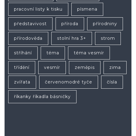
pracovní listy k tisku
písmena
představivost
příroda
přírodniny
přírodověda
stolní hra 3+
strom
stříhání
téma
téma vesmír
třídění
vesmír
zeměpis
zima
zvířata
červenomodré tyče
čísla
říkanky říkadla básničky