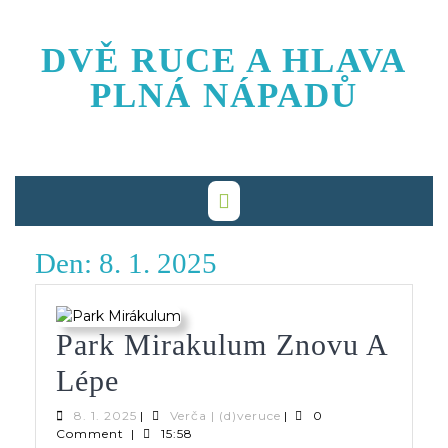
Skip
to
DVĚ RUCE A HLAVA
content
PLNÁ NÁPADŮ
Den:
8. 1. 2025
Park Mirakulum Znovu A
Park
Lépe
Mirakulum
8.
Verča
8. 1. 2025
|
Verča | (d)veruce
|
0
1.
|
Comment
|
15:58