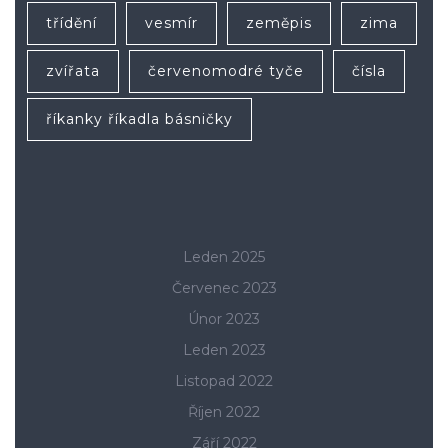
třídění
vesmír
zeměpis
zima
zvířata
červenomodré tyče
čísla
říkanky říkadla básničky
Leden 2025
Červenec 2023
Únor 2023
Leden 2023
Listopad 2022
Říjen 2022
Září 2022