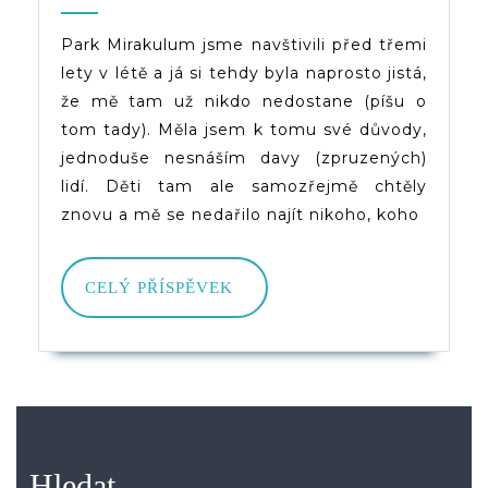
Znovu
2025
(d)veruce
A
Park Mirakulum jsme navštivili před třemi
lety v létě a já si tehdy byla naprosto jistá,
Lépe
že mě tam už nikdo nedostane (píšu o
tom tady). Měla jsem k tomu své důvody,
jednoduše nesnáším davy (zpruzených)
lidí. Děti tam ale samozřejmě chtěly
znovu a mě se nedařilo najít nikoho, koho
CELÝ
CELÝ PŘÍSPĚVEK
PŘÍSPĚVEK
Hledat