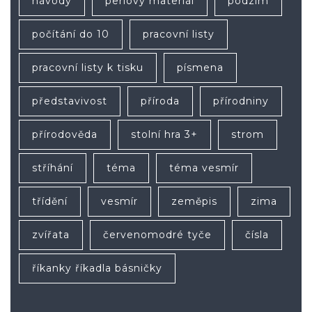
návody
perlový materiál
podzim
počítání do 10
pracovní listy
pracovní listy k tisku
písmena
představivost
příroda
přírodniny
přírodověda
stolní hra 3+
strom
stříhání
téma
téma vesmír
třídění
vesmír
zeměpis
zima
zvířata
červenomodré tyče
čísla
říkanky říkadla básničky