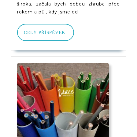
široka, začala bych dobou zhruba před
rokem a půl, kdy jsme od
CELÝ
CELÝ PŘÍSPĚVEK
PŘÍSPĚVEK