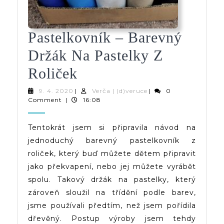
Pastelkovník – Barevný
Držák Na Pastelky Z
Pastelkovník
Roliček
–
9.
Verča
9. 4. 2020
|
Verča | (d)veruce
|
0
4.
|
Comment
|
16:08
Barevný
2020
(d)veruce
Držák
Tentokrát jsem si připravila návod na
jednoduchý barevný pastelkovník z
Na
roliček, který buď můžete dětem připravit
Pastelky
jako překvapení, nebo jej můžete vyrábět
Z
spolu. Takový držák na pastelky, který
zároveň sloužil na třídění podle barev,
Roliček
jsme používali předtím, než jsem pořídila
dřevěný. Postup výroby jsem tehdy