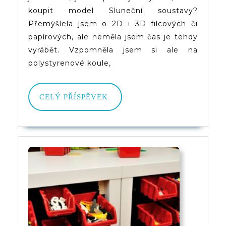
(planet
koupit model Sluneční soustavy?
Z
Přemýšlela jsem o 2D i 3D filcových či
papírových, ale neměla jsem čas je tehdy
Polyst
vyrábět. Vzpomněla jsem si ale na
Koulí
polystyrenové koule,
CELÝ
CELÝ PŘÍSPĚVEK
PŘÍSPĚVEK