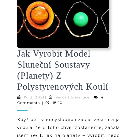
Jak Vyrobit Model
Sluneční Soustavy
(planety) Z
Jak
Polystyrenových Koulí
Vyrobi
17.
Verča
17. 3. 2021
|
Verča | (d)veruce
|
4
3.
|
Comments
|
18:10
Model
2021
(d)veruce
Sluneč
Když děti v encyklopedii zaujal vesmír a já
věděla, že u toho chvíli zůstaneme, začala
Sousta
jsem řešit, jak na planety – vyrobit, nebo