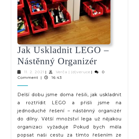
Jak Uskladnit LEGO –
Jak
Nástěnný Organizér
Uskladnit
11.
Verča
11. 2. 2021
|
Verča | (d)veruce
|
0
2.
|
Comment
|
16:43
LEGO
2021
(d)veruce
–
Delší dobu jsme doma řešili, jak uskladnit
a roztřídit LEGO a přišli jsme na
Nástěnný
jednoduché řešení – nástěnný organizér
Organizér
do dílny. Větší množství lega už nějakou
organizaci vyžaduje Pokud bych měla
popsat naši cestu za tímto řešením ze