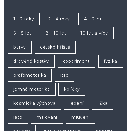
1 - 2 roky
2 - 4 roky
4 - 6 let
6 - 8 let
8 - 10 let
10 let a více
barvy
dětské hřiště
dřevěné kostky
experiment
fyzika
grafomotorika
jaro
jemná motorika
kolíčky
kosmická výchova
lepení
liška
léto
malování
mluvení