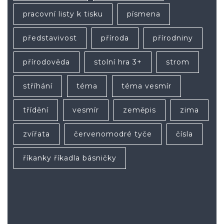
pracovní listy k tisku
písmena
představivost
příroda
přírodniny
přírodověda
stolní hra 3+
strom
stříhání
téma
téma vesmír
třídění
vesmír
zeměpis
zima
zvířata
červenomodré tyče
čísla
říkanky říkadla básničky