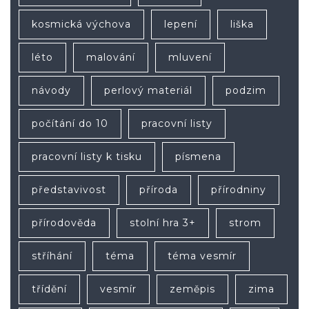
kosmická výchova
lepení
liška
léto
malování
mluvení
návody
perlový materiál
podzim
počítání do 10
pracovní listy
pracovní listy k tisku
písmena
představivost
příroda
přírodniny
přírodověda
stolní hra 3+
strom
stříhání
téma
téma vesmír
třídění
vesmír
zeměpis
zima