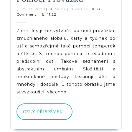
Les
25.
Verča
25. 12. 2020
|
Verča | (d)veruce
|
0
12.
|
Comment
|
11:22
Namalovaný
2020
(d)veruce
Pomocí
Zimní les jsme vytvořili pomocí provázku,
zmuchlaného alobalu, karty a tyčinek do
Provázku
uší a samozřejmě také pomocí temperek
a štětce. S trochou pomoci to zvládnou i
předškolní děti. Takové seznámení s
abstraktním uměním Složitější a
neokoukané postupy fascinují děti a
mnohdy i dospělé. U tohoto obrázku jsme
si vyzkoušeli všechno
CELÝ
CELÝ PŘÍSPĚVEK
PŘÍSPĚVEK