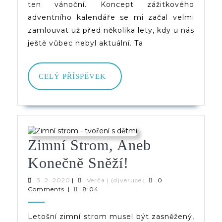
ten vánoční. Koncept zážitkového
adventního kalendáře se mi začal velmi
zamlouvat už před několika lety, kdy u nás
ještě vůbec nebyl aktuální. Ta
CELÝ
CELÝ PŘÍSPĚVEK
PŘÍSPĚVEK
Zimní Strom, Aneb
Zimní
Konečně Sněží!
Strom,
3.
Verča
3. 2. 2020
|
Verča | (d)veruce
|
0
2.
|
Comments
|
8:04
Aneb
2020
(d)veruce
Konečně
Letošní zimní strom musel být zasněžený,