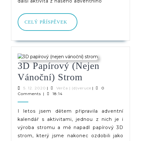
další aktivita z našeho adventního
CELÝ
CELÝ PŘÍSPĚVEK
PŘÍSPĚVEK
3D Papírový (nejen
3D
Vánoční) Strom
Papírový
5.
Verča
5. 12. 2020
|
Verča | (d)veruce
|
0
12.
|
Comments
|
18:14
(nejen
2020
(d)veruce
Vánoční)
I letos jsem dětem připravila adventní
kalendář s aktivitami, jednou z nich je i
Strom
výroba stromu a mě napadl papírový 3D
strom, který jsme nakonec ozdobili jako