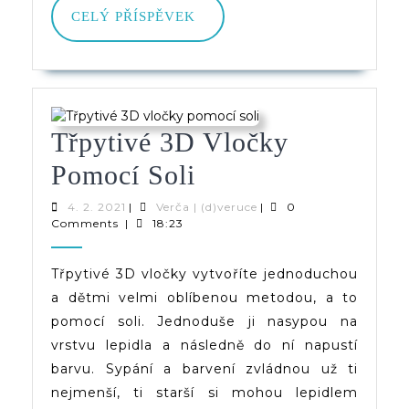
CELÝ
CELÝ PŘÍSPĚVEK
PŘÍSPĚVEK
Třpytivé 3D Vločky
Třpytivé
Pomocí Soli
3D
4.
Verča
4. 2. 2021
|
Verča | (d)veruce
|
0
2.
|
Comments
|
18:23
Vločky
2021
(d)veruce
Pomocí
Třpytivé 3D vločky vytvoříte jednoduchou
a dětmi velmi oblíbenou metodou, a to
Soli
pomocí soli. Jednoduše ji nasypou na
vrstvu lepidla a následně do ní napustí
barvu. Sypání a barvení zvládnou už ti
nejmenší, ti starší si mohou lepidlem