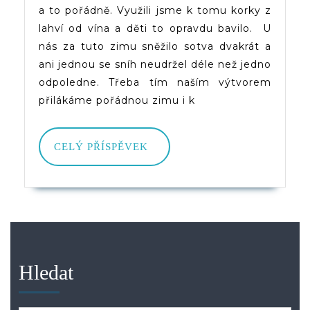
a to pořádně. Využili jsme k tomu korky z
Sněží!
lahví od vína a děti to opravdu bavilo. U
nás za tuto zimu sněžilo sotva dvakrát a
ani jednou se sníh neudržel déle než jedno
odpoledne. Třeba tím naším výtvorem
přilákáme pořádnou zimu i k
CELÝ
CELÝ PŘÍSPĚVEK
PŘÍSPĚVEK
Hledat