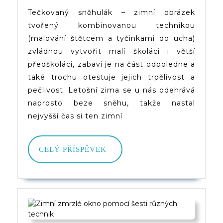
Tečkovaný sněhulák – zimní obrázek
tvořený kombinovanou technikou
(malování štětcem a tyčinkami do ucha)
zvládnou vytvořit malí školáci i větší
předškoláci, zabaví je na část odpoledne a
také trochu otestuje jejich trpělivost a
pečlivost. Letošní zima se u nás odehrává
naprosto beze sněhu, takže nastal
nejvyšší čas si ten zimní
CELÝ
CELÝ PŘÍSPĚVEK
PŘÍSPĚVEK