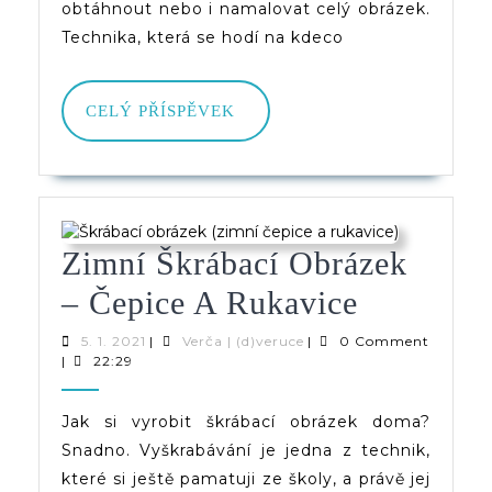
obtáhnout nebo i namalovat celý obrázek.
Technika, která se hodí na kdeco
CELÝ
CELÝ PŘÍSPĚVEK
PŘÍSPĚVEK
Zimní Škrábací Obrázek
Zimní
– Čepice A Rukavice
Škrábací
5.
Verča
5. 1. 2021
|
Verča | (d)veruce
|
0 Comment
1.
|
|
22:29
Obrázek
2021
(d)veruce
–
Jak si vyrobit škrábací obrázek doma?
Snadno. Vyškrabávání je jedna z technik,
Čepice
které si ještě pamatuji ze školy, a právě jej