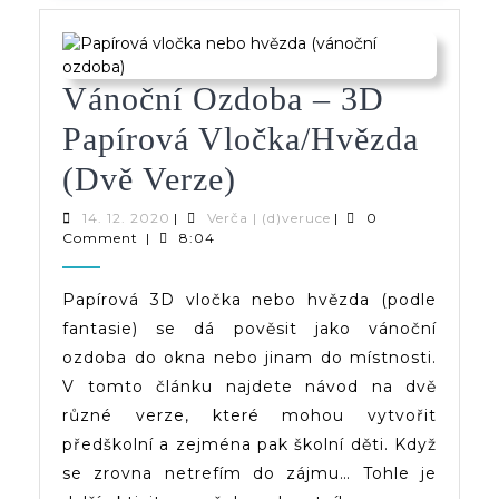
Vánoční Ozdoba – 3D
Papírová Vločka/hvězda
Vánoční
(dvě Verze)
Ozdoba
14.
Verča
14. 12. 2020
|
Verča | (d)veruce
|
0
12.
|
Comment
|
8:04
–
2020
(d)veruce
3D
Papírová 3D vločka nebo hvězda (podle
fantasie) se dá pověsit jako vánoční
Papírová
ozdoba do okna nebo jinam do místnosti.
Vločka/hvězda
V tomto článku najdete návod na dvě
(dvě
různé verze, které mohou vytvořit
předškolní a zejména pak školní děti. Když
Verze)
se zrovna netrefím do zájmu… Tohle je