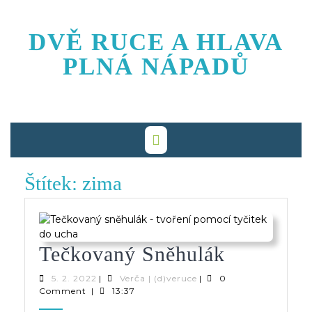
Skip
to
DVĚ RUCE A HLAVA
content
PLNÁ NÁPADŮ
Štítek:
zima
Tečkovan
Tečkovaný Sněhulák
Sněhulák
5.
Verča
5. 2. 2022
|
Verča | (d)veruce
|
0
2.
|
Comment
|
13:37
2022
(d)veruce