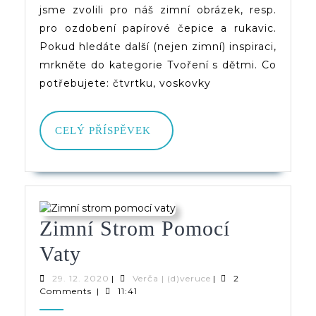
A
jsme zvolili pro náš zimní obrázek, resp.
Rukavice
pro ozdobení papírové čepice a rukavic.
Pokud hledáte další (nejen zimní) inspiraci,
mrkněte do kategorie Tvoření s dětmi. Co
potřebujete: čtvrtku, voskovky
CELÝ
CELÝ PŘÍSPĚVEK
PŘÍSPĚVEK
Zimní Strom Pomocí
Zimní
Vaty
Strom
29.
Verča
29. 12. 2020
|
Verča | (d)veruce
|
2
12.
|
Comments
|
11:41
Pomocí
2020
(d)veruce