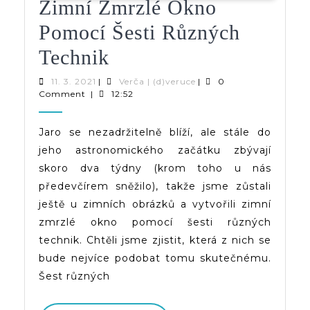
Zimní Zmrzlé Okno
Pomocí Šesti Různých
Zimní
Technik
Zmrzlé
11.
Verča
11. 3. 2021
|
Verča | (d)veruce
|
0
3.
|
Comment
|
12:52
Okno
2021
(d)veruce
Pomocí
Jaro se nezadržitelně blíží, ale stále do
jeho astronomického začátku zbývají
Šesti
skoro dva týdny (krom toho u nás
Různých
předevčírem sněžilo), takže jsme zůstali
Technik
ještě u zimních obrázků a vytvořili zimní
zmrzlé okno pomocí šesti různých
technik. Chtěli jsme zjistit, která z nich se
bude nejvíce podobat tomu skutečnému.
Šest různých