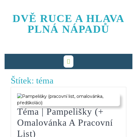
Skip
to
DVĚ RUCE A HLAVA
content
PLNÁ NÁPADŮ
Štítek:
téma
Téma | Pampelišky (+
Omalovánka A Pracovní
Téma
List)