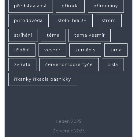
představivost
příroda
přírodniny
přírodověda
stolní hra 3+
strom
stříhání
téma
téma vesmír
třídění
vesmír
zeměpis
zima
zvířata
červenomodré tyče
čísla
říkanky říkadla básničky
Leden 2025
Červenec 2023