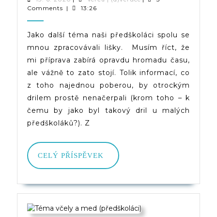
6.
|
Comments
|
13:26
Lišky
2020
(d)veruce
(předškoláci)
Jako další téma naši předškoláci spolu se
mnou zpracovávali lišky. Musím říct, že
mi příprava zabírá opravdu hromadu času,
ale vážně to zato stojí. Tolik informací, co
z toho najednou poberou, by otrockým
drilem prostě nenačerpali (krom toho – k
čemu by jako byl takový dril u malých
předškoláků?). Z
CELÝ
CELÝ PŘÍSPĚVEK
PŘÍSPĚVEK