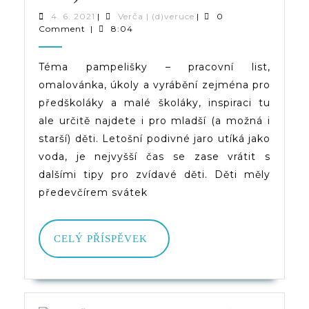
|
4.
Verča
4. 6. 2021
|
Verča | (d)veruce
|
0
6.
|
Comment
|
8:04
Pampelišky
2021
(d)veruce
(+
Téma pampelišky – pracovní list,
omalovánka, úkoly a vyrábění zejména pro
Omalovánka
předškoláky a malé školáky, inspiraci tu
A
ale určitě najdete i pro mladší (a možná i
Pracovní
starší) děti. Letošní podivné jaro utíká jako
voda, je nejvyšší čas se zase vrátit s
List)
dalšími tipy pro zvídavé děti. Děti měly
předevčírem svátek
CELÝ
CELÝ PŘÍSPĚVEK
PŘÍSPĚVEK