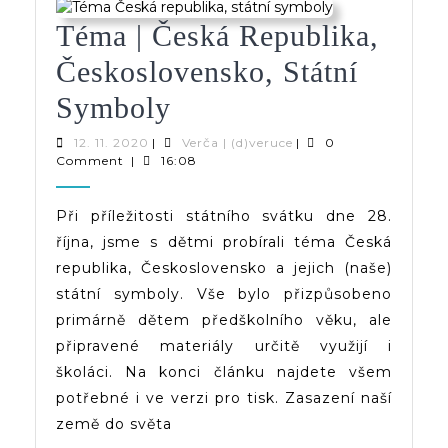
Téma | Česká Republika,
Československo, Státní
Téma
Symboly
|
12.
Verča
12. 11. 2020
|
Verča | (d)veruce
|
0
11.
|
Comment
|
16:08
Česká
2020
(d)veruce
Republika,
Při příležitosti státního svátku dne 28.
října, jsme s dětmi probírali téma Česká
Československo,
republika, Československo a jejich (naše)
Státní
státní symboly. Vše bylo přizpůsobeno
Symboly
primárně dětem předškolního věku, ale
připravené materiály určitě využijí i
školáci. Na konci článku najdete všem
potřebné i ve verzi pro tisk. Zasazení naší
země do světa