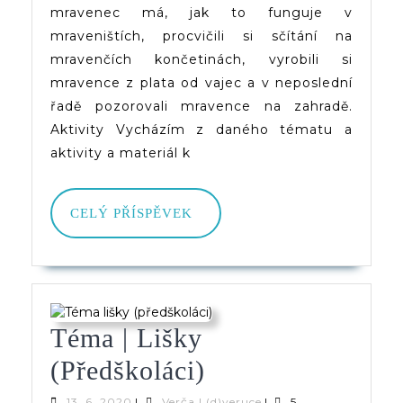
mravenec má, jak to funguje v
mraveništích, procvičili si sčítání na
mravenčích končetinách, vyrobili si
mravence z plata od vajec a v neposlední
řadě pozorovali mravence na zahradě.
Aktivity Vycházím z daného tématu a
aktivity a materiál k
CELÝ
CELÝ PŘÍSPĚVEK
PŘÍSPĚVEK
Téma | Lišky
Téma
(předškoláci)
|
13.
Verča
13. 6. 2020
|
Verča | (d)veruce
|
5