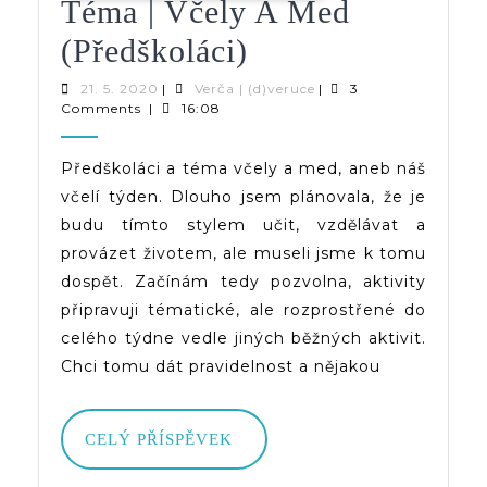
Téma | Včely A Med
Téma
(předškoláci)
|
21.
Verča
21. 5. 2020
|
Verča | (d)veruce
|
3
5.
|
Comments
|
16:08
Včely
2020
(d)veruce
A
Předškoláci a téma včely a med, aneb náš
včelí týden. Dlouho jsem plánovala, že je
Med
budu tímto stylem učit, vzdělávat a
(předškoláci)
provázet životem, ale museli jsme k tomu
dospět. Začínám tedy pozvolna, aktivity
připravuji tématické, ale rozprostřené do
celého týdne vedle jiných běžných aktivit.
Chci tomu dát pravidelnost a nějakou
CELÝ
CELÝ PŘÍSPĚVEK
PŘÍSPĚVEK