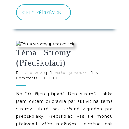
CELÝ
CELÝ PŘÍSPĚVEK
PŘÍSPĚVEK
Téma | Stromy
Téma
(předškoláci)
|
26.
Verča
26. 10. 2020
|
Verča | (d)veruce
|
3
10.
|
Comments
|
21:00
Stromy
2020
(d)veruce
(předškoláci)
Na 20. říjen připadá Den stromů, takže
jsem dětem připravila pár aktivit na téma
stromy, které jsou určené zejména pro
předškoláky. Předškoláci vás ale mohou
překvapit vším možným, zejména pak