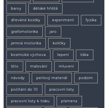
barvy
dětské hřiště
dřevěné kostky
experiment
fyzika
grafomotorika
jaro
jemná motorika
kolíčky
kosmická výchova
lepení
liška
léto
malování
mluvení
návody
perlový materiál
podzim
počítání do 10
pracovní listy
pracovní listy k tisku
písmena