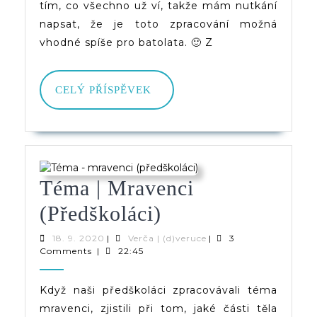
tím, co všechno už ví, takže mám nutkání
napsat, že je toto zpracování možná
vhodné spíše pro batolata. 🙂 Z
CELÝ
CELÝ PŘÍSPĚVEK
PŘÍSPĚVEK
Téma | Mravenci
Téma
(předškoláci)
|
18.
Verča
18. 9. 2020
|
Verča | (d)veruce
|
3
9.
|
Comments
|
22:45
Mravenci
2020
(d)veruce
(předškoláci)
Když naši předškoláci zpracovávali téma
mravenci, zjistili při tom, jaké části těla