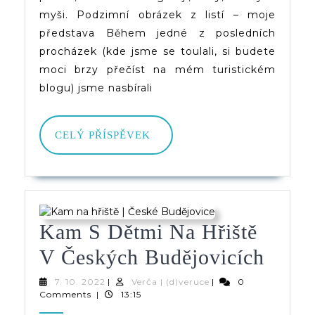
Pod
myši. Podzimní obrázek z listí – moje
Obr
představa Během jedné z posledních
procházek (kde jsme se toulali, si budete
Z
moci brzy přečíst na mém turistickém
List
blogu) jsme nasbírali
CELÝ
CELÝ PŘÍSPĚVEK
PŘÍSPĚVEK
Kam S Dětmi Na Hřiště
Kam
V Českých Budějovicích
S
7.
Verča
7. 10. 2022
|
Verča | (d)veruce
|
0
10.
|
Comments
|
13:15
Dětm
2022
(d)veruce