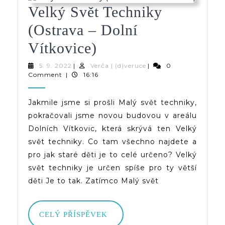
Velký Svět Techniky
(Ostrava – Dolní
Velký
Vítkovice)
Svět
5.
Verča
5. 9. 2022
|
Verča | (d)veruce
|
0
9.
|
Comment
|
16:16
Techniky
2022
(d)veruce
(Ostrava
Jakmile jsme si prošli Malý svět techniky,
pokračovali jsme novou budovou v areálu
–
Dolních Vítkovic, která skrývá ten Velký
Dolní
svět techniky. Co tam všechno najdete a
Vítkovice)
pro jak staré děti je to celé určeno? Velký
svět techniky je určen spíše pro ty větší
děti Je to tak. Zatímco Malý svět
CELÝ
CELÝ PŘÍSPĚVEK
PŘÍSPĚVEK