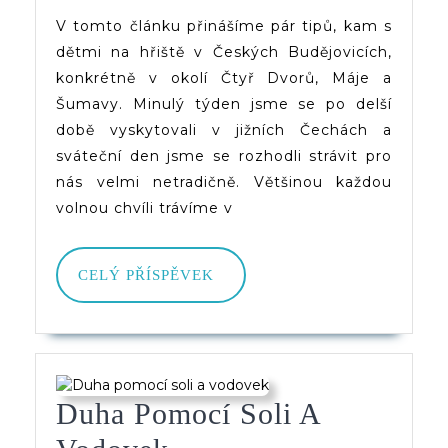
Na
V tomto článku přinášíme pár tipů, kam s
dětmi na hřiště v Českých Budějovicích,
Hřišt
konkrétně v okolí Čtyř Dvorů, Máje a
V
Šumavy. Minulý týden jsme se po delší
Česk
době vyskytovali v jižních Čechách a
sváteční den jsme se rozhodli strávit pro
Buděj
nás velmi netradičně. Většinou každou
volnou chvíli trávíme v
CELÝ
CELÝ PŘÍSPĚVEK
PŘÍSPĚVEK
Duha Pomocí Soli A