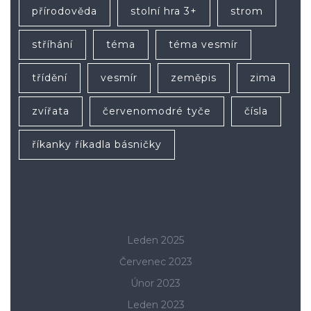
přírodověda
stolní hra 3+
strom
stříhání
téma
téma vesmír
třídění
vesmír
zeměpis
zima
zvířata
červenomodré tyče
čísla
říkanky říkadla básničky
Leden 2025
Červenec 2023
Únor 2023
Leden 2023