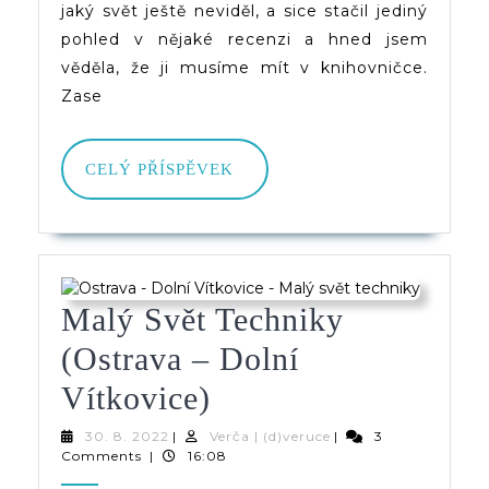
Hub,
jaký svět ještě neviděl, a sice stačil jediný
pohled v nějaké recenzi a hned jsem
O
věděla, že ji musíme mít v knihovničce.
Kterých
Zase
Jste
Neměli
CELÝ
CELÝ PŘÍSPĚVEK
PŘÍSPĚVEK
Tušení
Malý Svět Techniky
(Ostrava – Dolní
Malý
Vítkovice)
Svět
30.
Verča
30. 8. 2022
|
Verča | (d)veruce
|
3
8.
|
Comments
|
16:08
Techniky
2022
(d)veruce