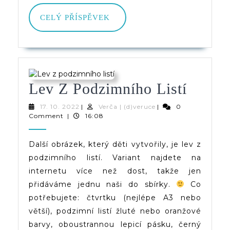
CELÝ
CELÝ PŘÍSPĚVEK
PŘÍSPĚVEK
Lev
Lev Z Podzimního Listí
Z
17.
Verča
17. 10. 2022
|
Verča | (d)veruce
|
0
10.
|
Comment
|
16:08
Podzi
2022
(d)veruce
Listí
Další obrázek, který děti vytvořily, je lev z
podzimního listí. Variant najdete na
internetu více než dost, takže jen
přidáváme jednu naši do sbírky.
Co
potřebujete: čtvrtku (nejlépe A3 nebo
větší), podzimní listí žluté nebo oranžové
barvy, oboustrannou lepicí pásku, černý