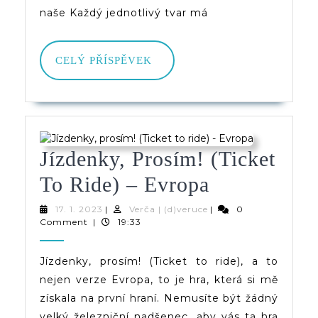
naše Každý jednotlivý tvar má
CELÝ
CELÝ PŘÍSPĚVEK
PŘÍSPĚVEK
Jízdenky, Prosím! (Ticket
Jízdenky,
To Ride) – Evropa
Prosím!
17.
Verča
17. 1. 2023
|
Verča | (d)veruce
|
0
1.
|
Comment
|
19:33
(Ticket
2023
(d)veruce
To
Jízdenky, prosím! (Ticket to ride), a to
nejen verze Evropa, to je hra, která si mě
Ride)
získala na první hraní. Nemusíte být žádný
–
velký železniční nadšenec, aby vás ta hra