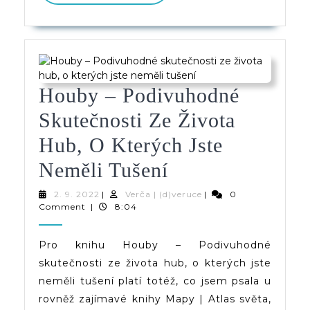
Houby – Podivuhodné
Skutečnosti Ze Života
Hub, O Kterých Jste
Houby
Neměli Tušení
–
2.
Verča
2. 9. 2022
|
Verča | (d)veruce
|
0
9.
|
Comment
|
8:04
Podivuhodné
2022
(d)veruce
Skutečnosti
Pro knihu Houby – Podivuhodné
skutečnosti ze života hub, o kterých jste
Ze
neměli tušení platí totéž, co jsem psala u
Života
rovněž zajímavé knihy Mapy | Atlas světa,