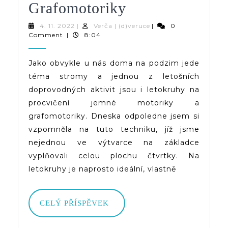
Letokruhy
Grafomotoriky
Na
4.
Verča
4. 11. 2022
|
Verča | (d)veruce
|
0
11.
|
Comment
|
8:04
Procvičení
2022
(d)veruce
Jemné
Jako obvykle u nás doma na podzim jede
téma stromy a jednou z letošních
Motoriky
doprovodných aktivit jsou i letokruhy na
A
procvičení jemné motoriky a
Grafomotoriky
grafomotoriky. Dneska odpoledne jsem si
vzpomněla na tuto techniku, jíž jsme
nejednou ve výtvarce na základce
vyplňovali celou plochu čtvrtky. Na
letokruhy je naprosto ideální, vlastně
CELÝ
CELÝ PŘÍSPĚVEK
PŘÍSPĚVEK