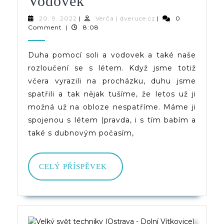
Duha
Vodovek
Pomocí
20.
Verča
20. 9. 2022
|
Verča | dveruce.cz
|
0
9.
|
Comment
|
8:08
Soli
2022
dveruce.cz
A
Duha pomocí soli a vodovek a také naše
rozloučení se s létem. Když jsme totiž
Vodovek
včera vyrazili na procházku, duhu jsme
spatřili a tak nějak tušíme, že letos už ji
možná už na obloze nespatříme. Máme ji
spojenou s létem (pravda, i s tím babím a
také s dubnovým počasím,
CELÝ
CELÝ PŘÍSPĚVEK
PŘÍSPĚVEK