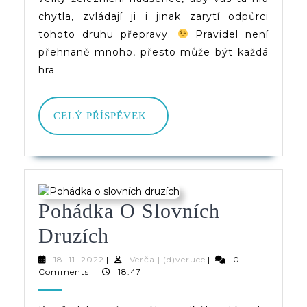
Evropa
chytla, zvládají ji i jinak zarytí odpůrci
tohoto druhu přepravy.
Pravidel není
přehnaně mnoho, přesto může být každá
hra
CELÝ
CELÝ PŘÍSPĚVEK
PŘÍSPĚVEK
Pohádka O Slovních
Pohádka
Druzích
O
18.
Verča
18. 11. 2022
|
Verča | (d)veruce
|
0
11.
|
Comments
|
18:47
Slovních
2022
(d)veruce