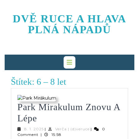
Skip
to
DVĚ RUCE A HLAVA
content
PLNÁ NÁPADŮ
Štítek:
6 – 8 let
Park Mirakulum Znovu A
Park
Lépe
Mirakulum
8.
Verča
8. 1. 2025
|
Verča | (d)veruce
|
0
1.
|
Comment
|
15:58