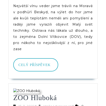
(Ostrava
Největší vlnu veder jsme trávili na Moravě
v podhůří Beskyd, na výlet do hor jsme
–
ale kvůli teplotám neměli ani pomyšlení a
Dolní
raději jsme vyrazili objevit Malý svět
Vítkovice)
techniky. Ostrava nás lákala už dlouho, a
to zejména Dolní Vítkovice (DOV), tedy
pro někoho to nejošklivější z ní, pro jiné
zase
CELÝ
CELÝ PŘÍSPĚVEK
PŘÍSPĚVEK
ZOO
ZOO Hluboká
Hluboká
17.
Verča
17. 7. 2022
|
Verča | dveruce.cz
|
0