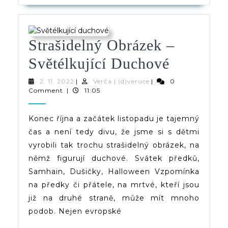
Strašidelný Obrázek –
Strašide
Světélkující Duchové
Obrázek
2.
Verča
2. 11. 2022
|
Verča | (d)veruce
|
0
11.
|
Comment
|
11:05
–
2022
(d)veruce
Světélkuj
Konec října a začátek listopadu je tajemný
čas a není tedy divu, že jsme si s dětmi
Duchové
vyrobili tak trochu strašidelný obrázek, na
němž figurují duchové. Svátek předků,
Samhain, Dušičky, Halloween Vzpomínka
na předky či přátele, na mrtvé, kteří jsou
již na druhé straně, může mít mnoho
podob. Nejen evropské