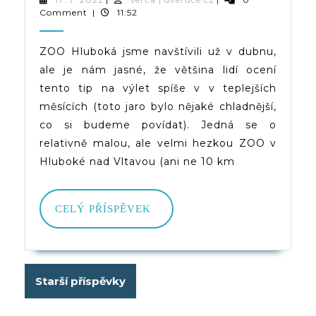
7.
|
Comment
|
11:52
2022
dveruce.cz
ZOO Hluboká jsme navštívili už v dubnu,
ale je nám jasné, že většina lidí ocení
tento tip na výlet spíše v v teplejších
měsících (toto jaro bylo nějaké chladnější,
co si budeme povídat). Jedná se o
relativně malou, ale velmi hezkou ZOO v
Hluboké nad Vltavou (ani ne 10 km
CELÝ
CELÝ PŘÍSPĚVEK
PŘÍSPĚVEK
Navigace
Starší příspěvky
pro