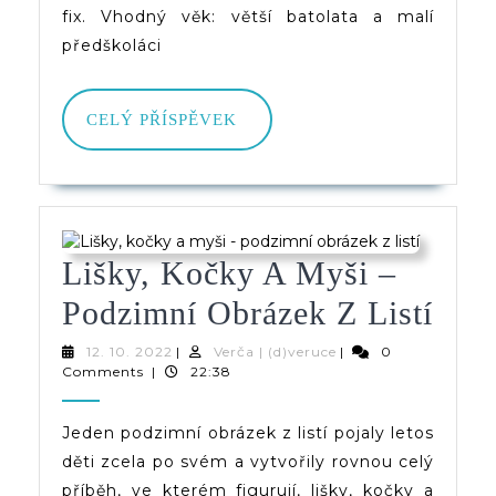
fix. Vhodný věk: větší batolata a malí
předškoláci
CELÝ
CELÝ PŘÍSPĚVEK
PŘÍSPĚVEK
Lišky, Kočky A Myši –
Lišk
Podzimní Obrázek Z Listí
Koč
12.
Verča
12. 10. 2022
|
Verča | (d)veruce
|
0
10.
|
Comments
|
22:38
A
2022
(d)veruce
Myš
Jeden podzimní obrázek z listí pojaly letos
děti zcela po svém a vytvořily rovnou celý
–
příběh, ve kterém figurují, lišky, kočky a