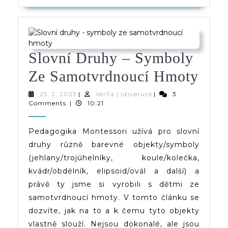
Slovní Druhy – Symboly
Slov
Ze Samotvrdnoucí Hmoty
Dru
25.
Verča
25. 2. 2023
|
Verča | (d)veruce
|
3
2.
|
Comments
|
10:21
–
2023
(d)veruce
Sym
Pedagogika Montessori užívá pro slovní
druhy různě barevné objekty/symboly
Ze
(jehlany/trojúhelníky, koule/kolečka,
Sam
kvádr/obdélník, elipsoid/ovál a další) a
Hmo
právě ty jsme si vyrobili s dětmi ze
samotvrdnoucí hmoty. V tomto článku se
dozvíte, jak na to a k čemu tyto objekty
vlastně slouží. Nejsou dokonalé, ale jsou