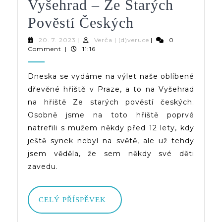
Vyšehrad – Ze Starých
Kam
Pověstí Českých
Na
20.
Verča
20. 7. 2023
|
Verča | (d)veruce
|
0
7.
|
Comment
|
11:16
Hřiště
2023
(d)veruce
V
Dneska se vydáme na výlet naše oblíbené
dřevěné hřiště v Praze, a to na Vyšehrad
Praze
na hřiště Ze starých pověstí českých.
|
Osobně jsme na toto hřiště poprvé
Vyšehrad
natrefili s mužem někdy před 12 lety, kdy
ještě synek nebyl na světě, ale už tehdy
–
jsem věděla, že sem někdy své děti
Ze Starých
zavedu.
Pověstí
Českých
CELÝ
CELÝ PŘÍSPĚVEK
PŘÍSPĚVEK