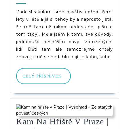
Znovu
2025
(d)veruce
A
Park Mirakulum jsme navštivili před třemi
lety v létě a já si tehdy byla naprosto jistá,
Lépe
že mě tam už nikdo nedostane (píšu o
tom tady). Měla jsem k tomu své důvody,
jednoduše nesnáším davy (zpruzených)
lidí. Děti tam ale samozřejmě chtěly
znovu a mě se nedařilo najít nikoho, koho
CELÝ
CELÝ PŘÍSPĚVEK
PŘÍSPĚVEK
Kam Na Hřiště V Praze |