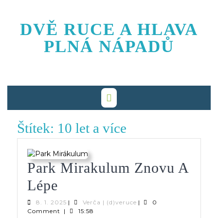
Skip
to
DVĚ RUCE A HLAVA
content
PLNÁ NÁPADŮ
Štítek:
10 let a více
Park Mirakulum Znovu A
Park
Lépe
Mirakulum
8.
Verča
8. 1. 2025
|
Verča | (d)veruce
|
0
1.
|
Comment
|
15:58