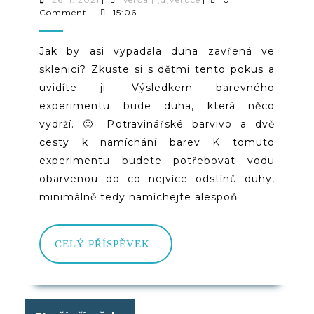
1.
|
Comment
|
15:06
Duha
2021
(d)veruce
Ve
Jak by asi vypadala duha zavřená ve
sklenici? Zkuste si s dětmi tento pokus a
Sklenici
uvidíte ji. Výsledkem barevného
experimentu bude duha, která něco
vydrží. 🙂 Potravinářské barvivo a dvě
cesty k namíchání barev K tomuto
experimentu budete potřebovat vodu
obarvenou do co nejvíce odstínů duhy,
minimálně tedy namíchejte alespoň
CELÝ
CELÝ PŘÍSPĚVEK
PŘÍSPĚVEK