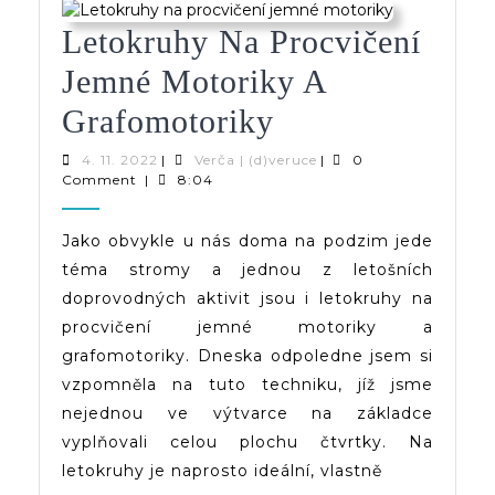
Letokruhy Na Procvičení
Jemné Motoriky A
Letokruhy
Grafomotoriky
Na
4.
Verča
4. 11. 2022
|
Verča | (d)veruce
|
0
11.
|
Comment
|
8:04
Procvičení
2022
(d)veruce
Jemné
Jako obvykle u nás doma na podzim jede
téma stromy a jednou z letošních
Motoriky
doprovodných aktivit jsou i letokruhy na
A
procvičení jemné motoriky a
Grafomotoriky
grafomotoriky. Dneska odpoledne jsem si
vzpomněla na tuto techniku, jíž jsme
nejednou ve výtvarce na základce
vyplňovali celou plochu čtvrtky. Na
letokruhy je naprosto ideální, vlastně