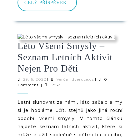
CELÝ
CELÝ PŘÍSPĚVEK
PŘÍSPĚVEK
Léto Všemi Smysly –
Seznam Letních Aktivit
Léto
Nejen Pro Děti
Všemi
29.
Verča
29. 6. 2022
|
Verča | dveruce.cz
|
0
6.
|
Comment
|
17:57
Smysly
2022
dveruce.cz
–
Letní slunovrat za námi, léto začalo a my
si je hodláme užít, stejně jako jiná roční
Seznam
období, všemi smysly. V tomto článku
Letních
najdete seznam letních aktivit, které si
Aktivit
můžete užít společně s dětmi batolecího,