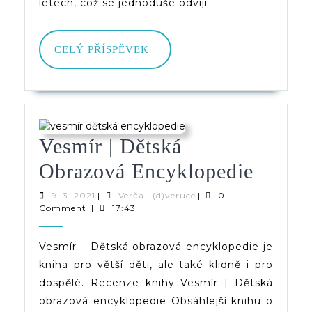
letech, což se jednoduše odvíjí
CELÝ
CELÝ PŘÍSPĚVEK
PŘÍSPĚVEK
Vesmír | Dětská
Vesmí
Obrazová Encyklopedie
|
9.
Verča
9. 3. 2021
|
Verča | (d)veruce
|
0
3.
|
Comment
|
17:43
Dětsk
2021
(d)veruce
Obraz
Vesmír – Dětská obrazová encyklopedie je
kniha pro větší děti, ale také klidně i pro
Encyk
dospělé. Recenze knihy Vesmír | Dětská
obrazová encyklopedie Obsáhlejší knihu o