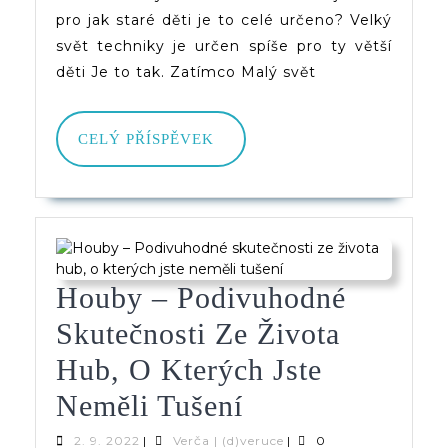
Vítkovice)
pro jak staré děti je to celé určeno? Velký
svět techniky je určen spíše pro ty větší
děti Je to tak. Zatímco Malý svět
CELÝ
CELÝ PŘÍSPĚVEK
PŘÍSPĚVEK
Houby – Podivuhodné
Skutečnosti Ze Života
Hub, O Kterých Jste
Houby
Neměli Tušení
–
2.
Verča
2. 9. 2022
|
Verča | (d)veruce
|
0