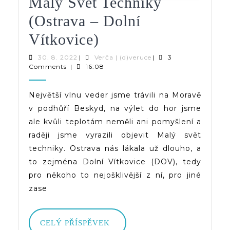
Malý Svět Techniky
(Ostrava – Dolní
Malý
Vítkovice)
Svět
30.
Verča
30. 8. 2022
|
Verča | (d)veruce
|
3
8.
|
Comments
|
16:08
Techniky
2022
(d)veruce
(Ostrava
Největší vlnu veder jsme trávili na Moravě
v podhůří Beskyd, na výlet do hor jsme
–
ale kvůli teplotám neměli ani pomyšlení a
Dolní
raději jsme vyrazili objevit Malý svět
Vítkovice)
techniky. Ostrava nás lákala už dlouho, a
to zejména Dolní Vítkovice (DOV), tedy
pro někoho to nejošklivější z ní, pro jiné
zase
CELÝ
CELÝ PŘÍSPĚVEK