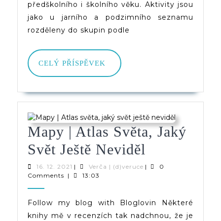
předškolního i školního věku. Aktivity jsou
Nejen
jako u jarního a podzimního seznamu
Pro
rozděleny do skupin podle
Děti
CELÝ
CELÝ PŘÍSPĚVEK
PŘÍSPĚVEK
Mapy | Atlas Světa, Jaký
Mapy
Svět Ještě Neviděl
|
16.
Verča
16. 12. 2021
|
Verča | (d)veruce
|
0
12.
|
Comments
|
13:03
Atlas
2021
(d)veruce
Světa,
Follow my blog with Bloglovin Některé
knihy mě v recenzích tak nadchnou, že je
Jaký