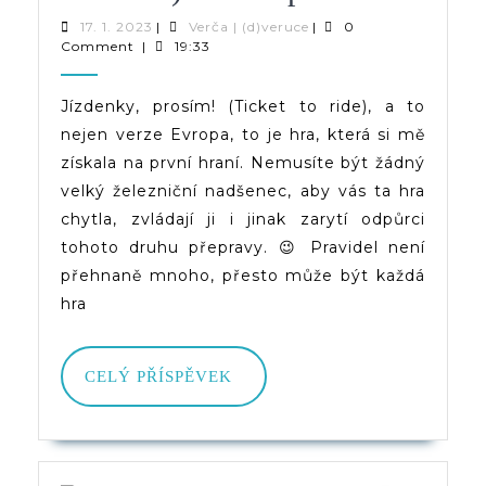
Prosím!
17.
Verča
17. 1. 2023
|
Verča | (d)veruce
|
0
1.
|
Comment
|
19:33
(Ticket
2023
(d)veruce
To
Jízdenky, prosím! (Ticket to ride), a to
nejen verze Evropa, to je hra, která si mě
Ride)
získala na první hraní. Nemusíte být žádný
–
velký železniční nadšenec, aby vás ta hra
Evropa
chytla, zvládají ji i jinak zarytí odpůrci
tohoto druhu přepravy. 😉 Pravidel není
přehnaně mnoho, přesto může být každá
hra
CELÝ
CELÝ PŘÍSPĚVEK
PŘÍSPĚVEK