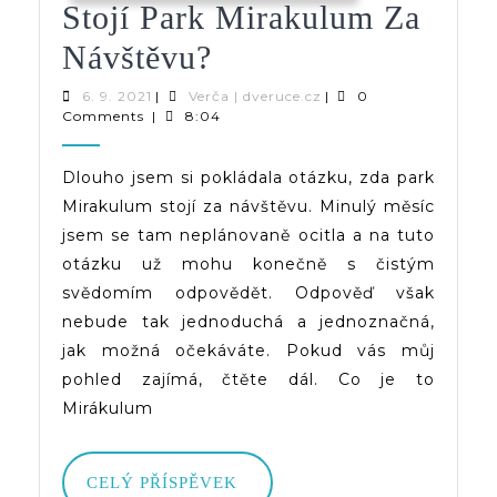
Stojí Park Mirakulum Za
Stojí
Návštěvu?
Park
6.
Verča
6. 9. 2021
|
Verča | dveruce.cz
|
0
9.
|
Comments
|
8:04
Mirakulum
2021
dveruce.cz
Za
Dlouho jsem si pokládala otázku, zda park
Mirakulum stojí za návštěvu. Minulý měsíc
Návštěvu?
jsem se tam neplánovaně ocitla a na tuto
otázku už mohu konečně s čistým
svědomím odpovědět. Odpověď však
nebude tak jednoduchá a jednoznačná,
jak možná očekáváte. Pokud vás můj
pohled zajímá, čtěte dál. Co je to
Mirákulum
CELÝ
CELÝ PŘÍSPĚVEK