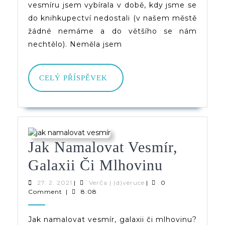
vesmíru jsem vybírala v době, kdy jsme se
do knihkupectví nedostali (v našem městě
žádné nemáme a do většího se nám
nechtělo). Neměla jsem
CELÝ
CELÝ PŘÍSPĚVEK
PŘÍSPĚVEK
Jak Namalovat Vesmír,
Jak
Galaxii Či Mlhovinu
Namalova
27.
Verča
27. 2. 2021
|
Verča | (d)veruce
|
0
2.
|
Comment
|
8:08
Vesmír,
2021
(d)veruce
Galaxii
Jak namalovat vesmír, galaxii či mlhovinu?