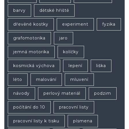
barvy
dětské hřiště
dřevěné kostky
experiment
fyzika
grafomotorika
jaro
jemná motorika
kolíčky
kosmická výchova
lepení
liška
léto
malování
mluvení
návody
perlový materiál
podzim
počítání do 10
pracovní listy
pracovní listy k tisku
písmena