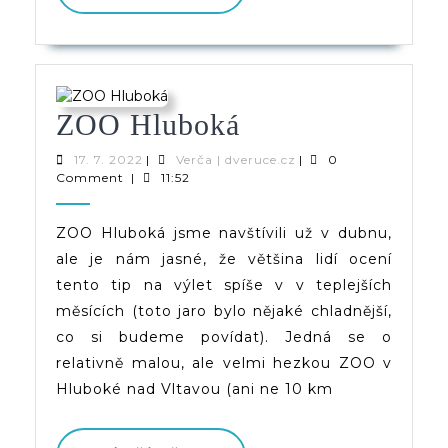
PŘÍSPĚVEK
ZOO
ZOO Hluboká
Hluboká
17.
Verča
17. 7. 2022
|
Verča | dveruce.cz
|
0
7.
|
Comment
|
11:52
2022
dveruce.cz
ZOO Hluboká jsme navštívili už v dubnu,
ale je nám jasné, že většina lidí ocení
tento tip na výlet spíše v v teplejších
měsících (toto jaro bylo nějaké chladnější,
co si budeme povídat). Jedná se o
relativně malou, ale velmi hezkou ZOO v
Hluboké nad Vltavou (ani ne 10 km