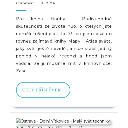
9.
|
Comment
|
8:04
Podivuhodné
2022
(d)veruce
Skutečnosti
Pro knihu Houby – Podivuhodné
skutečnosti ze života hub, o kterých jste
Ze
neměli tušení platí totéž, co jsem psala u
Života
rovněž zajímavé knihy Mapy | Atlas světa,
Hub,
jaký svět ještě neviděl, a sice stačil jediný
pohled v nějaké recenzi a hned jsem
O
věděla, že ji musíme mít v knihovničce.
Kterých
Zase
Jste
Neměli
CELÝ
CELÝ PŘÍSPĚVEK
PŘÍSPĚVEK
Tušení