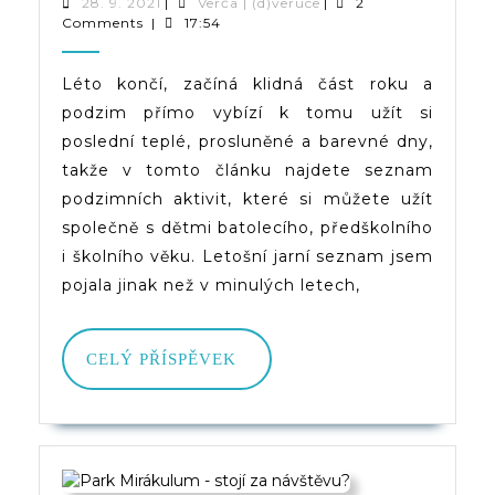
Všemi
28.
Verča
28. 9. 2021
|
Verča | (d)veruce
|
2
9.
|
Comments
|
17:54
Smysly
2021
(d)veruce
–
Léto končí, začíná klidná část roku a
podzim přímo vybízí k tomu užít si
Seznam
poslední teplé, prosluněné a barevné dny,
Podzimních
takže v tomto článku najdete seznam
Aktivit
podzimních aktivit, které si můžete užít
společně s dětmi batolecího, předškolního
i školního věku. Letošní jarní seznam jsem
pojala jinak než v minulých letech,
CELÝ
CELÝ PŘÍSPĚVEK
PŘÍSPĚVEK