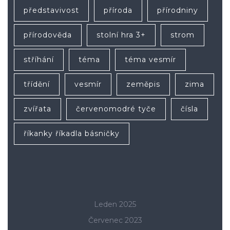
představivost
příroda
přírodniny
přírodověda
stolní hra 3+
strom
stříhání
téma
téma vesmír
třídění
vesmír
zeměpis
zima
zvířata
červenomodré tyče
čísla
říkanky říkadla básničky
Leden 2025
Červenec 2023