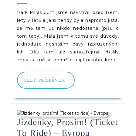
Znovu
2025
(d)veruce
A
Park Mirakulum jsme navštivili před třemi
lety v létě a já si tehdy byla naprosto jistá,
Lépe
že mě tam už nikdo nedostane (píšu o
tom tady). Měla jsem k tomu své důvody,
jednoduše nesnáším davy (zpruzených)
lidí. Děti tam ale samozřejmě chtěly
znovu a mě se nedařilo najít nikoho, koho
CELÝ
CELÝ PŘÍSPĚVEK
PŘÍSPĚVEK
Jízdenky, Prosím! (Ticket
Jízdenky,
To Ride) – Evropa