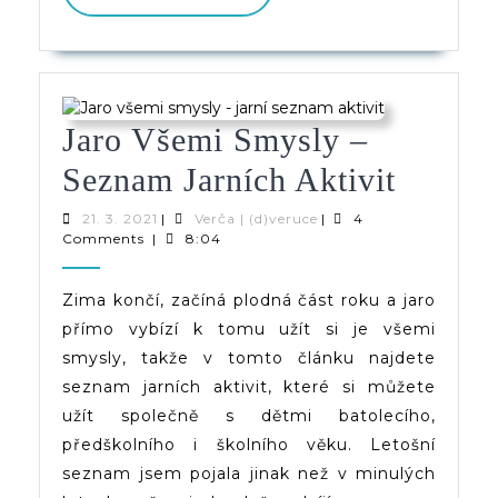
PŘÍSPĚVEK
Jaro Všemi Smysly –
Jaro
Seznam Jarních Aktivit
Všemi
21.
Verča
21. 3. 2021
|
Verča | (d)veruce
|
4
3.
|
Comments
|
8:04
Smysl
2021
(d)veruce
–
Zima končí, začíná plodná část roku a jaro
přímo vybízí k tomu užít si je všemi
Sezna
smysly, takže v tomto článku najdete
Jarních
seznam jarních aktivit, které si můžete
Aktivit
užít společně s dětmi batolecího,
předškolního i školního věku. Letošní
seznam jsem pojala jinak než v minulých