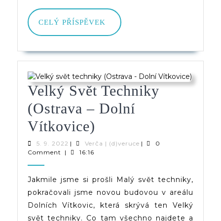
CELÝ
CELÝ PŘÍSPĚVEK
PŘÍSPĚVEK
Velký Svět Techniky
(Ostrava – Dolní
Velký
Vítkovice)
Svět
5.
Verča
5. 9. 2022
|
Verča | (d)veruce
|
0
9.
|
Comment
|
16:16
Techniky
2022
(d)veruce
(Ostrava
Jakmile jsme si prošli Malý svět techniky,
pokračovali jsme novou budovou v areálu
–
Dolních Vítkovic, která skrývá ten Velký
Dolní
svět techniky. Co tam všechno najdete a