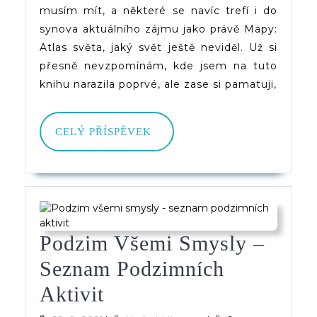
musím mít, a některé se navíc trefí i do
Svět
synova aktuálního zájmu jako právě Mapy:
Ještě
Atlas světa, jaký svět ještě neviděl. Už si
přesně nevzpomínám, kde jsem na tuto
Neviděl
knihu narazila poprvé, ale zase si pamatuji,
CELÝ
CELÝ PŘÍSPĚVEK
PŘÍSPĚVEK
Podzim Všemi Smysly –
Seznam Podzimních
Podzim
Aktivit