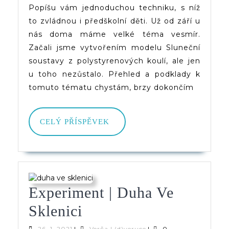
Popíšu vám jednoduchou techniku, s níž
Či
to zvládnou i předškolní děti. Už od září u
Mlhovin
nás doma máme velké téma vesmír.
Začali jsme vytvořením modelu Sluneční
soustavy z polystyrenových koulí, ale jen
u toho nezůstalo. Přehled a podklady k
tomuto tématu chystám, brzy dokončím
CELÝ
CELÝ PŘÍSPĚVEK
PŘÍSPĚVEK
Experiment | Duha Ve
Experiment
Sklenici
|
26.
Verča
26. 1. 2021
|
Verča | (d)veruce
|
0