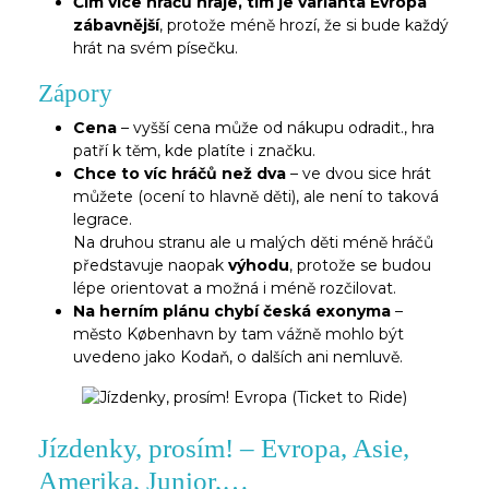
Čím více hráčů hraje, tím je varianta Evropa
zábavnější
, protože méně hrozí, že si bude každý
hrát na svém písečku.
Zápory
Cena
– vyšší cena může od nákupu odradit., hra
patří k těm, kde platíte i značku.
Chce to víc hráčů než dva
– ve dvou sice hrát
můžete (ocení to hlavně děti), ale není to taková
legrace.
Na druhou stranu ale u malých děti méně hráčů
představuje naopak
výhodu
, protože se budou
lépe orientovat a možná i méně rozčilovat.
Na herním plánu chybí česká exonyma
–
město København by tam vážně mohlo být
uvedeno jako Kodaň, o dalších ani nemluvě.
Jízdenky, prosím! – Evropa, Asie,
Amerika, Junior,…