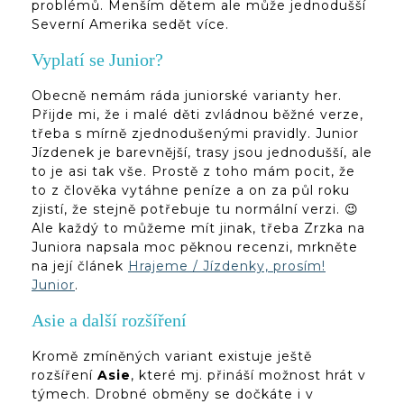
problémů. Menším dětem ale může jednodušší
Severní Amerika sedět více.
Vyplatí se Junior?
Obecně nemám ráda juniorské varianty her.
Přijde mi, že i malé děti zvládnou běžné verze,
třeba s mírně zjednodušenými pravidly. Junior
Jízdenek je barevnější, trasy jsou jednodušší, ale
to je asi tak vše. Prostě z toho mám pocit, že
to z člověka vytáhne peníze a on za půl roku
zjistí, že stejně potřebuje tu normální verzi. 😉
Ale každý to můžeme mít jinak, třeba Zrzka na
Juniora napsala moc pěknou recenzi, mrkněte
na její článek
Hrajeme / Jízdenky, prosím!
Junior
.
Asie a další rozšíření
Kromě zmíněných variant existuje ještě
rozšíření
Asie
, které mj. přináší možnost hrát v
týmech. Drobné obměny se dočkáte i v