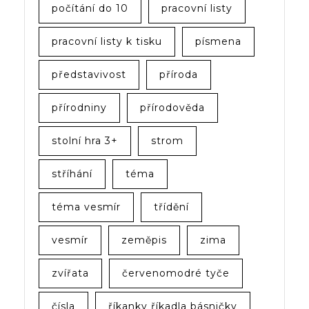
počítání do 10
pracovní listy
pracovní listy k tisku
písmena
představivost
příroda
přírodniny
přírodověda
stolní hra 3+
strom
stříhání
téma
téma vesmír
třídění
vesmír
zeměpis
zima
zvířata
červenomodré tyče
čísla
říkanky říkadla básničky