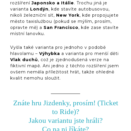
rozšíření
Japonsko a Itálie
. Trochu jiná je
varianta
Londýn
, kde stavíte autobusovou,
nikoli železniční síť,
New York
, kde propojujete
město taxislužbou (pokud se mýlím, prosím,
opravte mě) a
San Francisco
, kde zase stavíte
místní lanovku.
Vyšla také varianta pro jednoho v podobě
hlavolamu –
Výhybka
a varianta pro menší děti
Vlak duchů
, což je zjednodušená verze na
fiktivní mapě. Ani jedno z těchto rozšíření jsem
ovšem neměla příležitost hrát, takže ohledně
kvalit nemohu sloužit.
Znáte hru Jizdenky, prosím! (Ticket
to Ride)?
Jakou variantu jste hráli?
Co na ni říkáte?