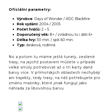
Oficiální parametry:
Výrobce
: Days of Wonder / ADC Blackfire
Rok vydání:
2004 / 2005
Počet hráčů:
2 – 5
Doporučený věk:
8+ / zvládnou to i děti 6+
Délka hry:
30 min. / spíš 60 min.
Typ:
desková, rodinná
No a potom tu máme ještě tunely, zesílené
trasy, na jejichž postavení můžete v případě
velké smůly potřebovat až o tři karty dané
barvy více. V přímořských oblastech nechybějí
ani trajekty, tedy trasy, na něž potřebujete pro
změnu mašinky, které jinak fungují jako
náhrada za libovolnou barvu.