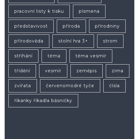
pracovní listy k tisku
písmena
představivost
příroda
přírodniny
přírodověda
stolní hra 3+
strom
stříhání
téma
téma vesmír
třídění
vesmír
zeměpis
zima
zvířata
červenomodré tyče
čísla
říkanky říkadla básničky