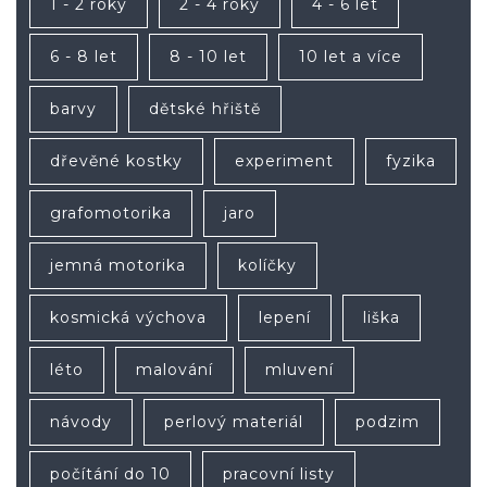
1 - 2 roky
2 - 4 roky
4 - 6 let
6 - 8 let
8 - 10 let
10 let a více
barvy
dětské hřiště
dřevěné kostky
experiment
fyzika
grafomotorika
jaro
jemná motorika
kolíčky
kosmická výchova
lepení
liška
léto
malování
mluvení
návody
perlový materiál
podzim
počítání do 10
pracovní listy