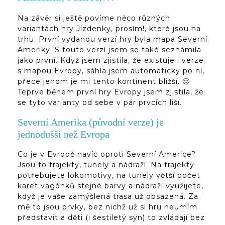
Na závěr si ještě povíme něco různých
variantách hry Jízdenky, prosím!, které jsou na
trhu. První vydanou verzí hry byla mapa Severní
Ameriky. S touto verzí jsem se také seznámila
jako první. Když jsem zjistila, že existuje i verze
s mapou Evropy, sáhla jsem automaticky po ní,
přece jenom je mi tento kontinent bližší. 🙂
Teprve během první hry Evropy jsem zjistila, že
se tyto varianty od sebe v pár prvcích liší.
Severní Amerika (původní verze) je
jednodušší než Evropa
Co je v Evropě navíc oproti Severní Americe?
Jsou to trajekty, tunely a nádraží. Na trajekty
potřebujete lokomotivy, na tunely větší počet
karet vagónků stejné barvy a nádraží využijete,
když je vaše zamýšlená trasa už obsazená. Za
mě to jsou prvky, bez nichž už si hru neumím
představit a děti (i šestiletý syn) to zvládají bez