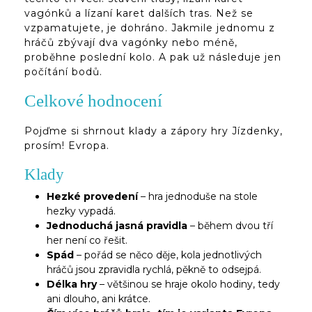
vagónků a lízaní karet dalších tras. Než se
vzpamatujete, je dohráno. Jakmile jednomu z
hráčů zbývají dva vagónky nebo méně,
proběhne poslední kolo. A pak už následuje jen
počítání bodů.
Celkové hodnocení
Pojďme si shrnout klady a zápory hry Jízdenky,
prosím! Evropa.
Klady
Hezké provedení
– hra jednoduše na stole
hezky vypadá.
Jednoduchá jasná pravidla
– během dvou tří
her není co řešit.
Spád
– pořád se něco děje, kola jednotlivých
hráčů jsou zpravidla rychlá, pěkně to odsejpá.
Délka hry
– většinou se hraje okolo hodiny, tedy
ani dlouho, ani krátce.