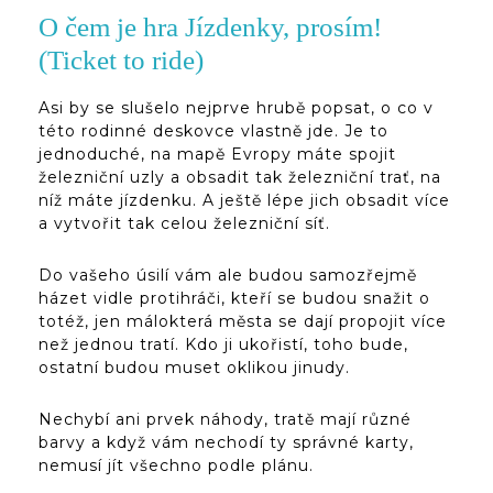
O čem je hra Jízdenky, prosím!
(Ticket to ride)
Asi by se slušelo nejprve hrubě popsat, o co v
této rodinné deskovce vlastně jde. Je to
jednoduché, na mapě Evropy máte spojit
železniční uzly a obsadit tak železniční trať, na
níž máte jízdenku. A ještě lépe jich obsadit více
a vytvořit tak celou železniční síť.
Do vašeho úsilí vám ale budou samozřejmě
házet vidle protihráči, kteří se budou snažit o
totéž, jen málokterá města se dají propojit více
než jednou tratí. Kdo ji ukořistí, toho bude,
ostatní budou muset oklikou jinudy.
Nechybí ani prvek náhody, tratě mají různé
barvy a když vám nechodí ty správné karty,
nemusí jít všechno podle plánu.