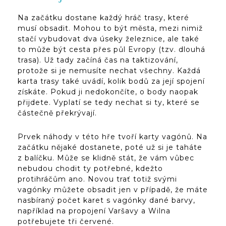
Na začátku dostane každý hráč trasy, které
musí obsadit. Mohou to být města, mezi nimiž
stačí vybudovat dva úseky železnice, ale také
to může být cesta přes půl Evropy (tzv. dlouhá
trasa). Už tady začíná čas na taktizování,
protože si je nemusíte nechat všechny. Každá
karta trasy také uvádí, kolik bodů za její spojení
získáte. Pokud ji nedokončíte, o body naopak
přijdete. Vyplatí se tedy nechat si ty, které se
částečně překrývají.
Prvek náhody v této hře tvoří karty vagónů. Na
začátku nějaké dostanete, poté už si je taháte
z balíčku. Může se klidně stát, že vám vůbec
nebudou chodit ty potřebné, kdežto
protihráčům ano. Novou trať totiž svými
vagónky můžete obsadit jen v případě, že máte
nasbíraný počet karet s vagónky dané barvy,
například na propojení Varšavy a Wilna
potřebujete tři červené.