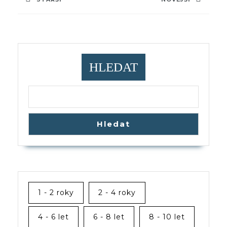
příspěvek
Previous
Next
post:
post:
HLEDAT
Hledat
1 - 2 roky
2 - 4 roky
4 - 6 let
6 - 8 let
8 - 10 let