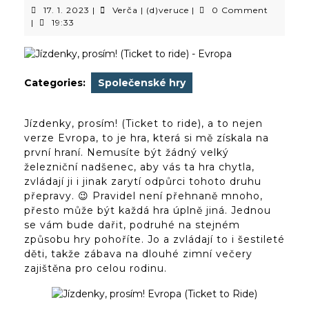
17.
Verča
17. 1. 2023
|
Verča | (d)veruce
|
0 Comment
1.
|
|
19:33
2023
(d)veruce
Categories:
Společenské hry
Jízdenky, prosím! (Ticket to ride), a to nejen
verze Evropa, to je hra, která si mě získala na
první hraní. Nemusíte být žádný velký
železniční nadšenec, aby vás ta hra chytla,
zvládají ji i jinak zarytí odpůrci tohoto druhu
přepravy. 😉 Pravidel není přehnaně mnoho,
přesto může být každá hra úplně jiná. Jednou
se vám bude dařit, podruhé na stejném
způsobu hry pohoříte. Jo a zvládají to i šestileté
děti, takže zábava na dlouhé zimní večery
zajištěna pro celou rodinu.