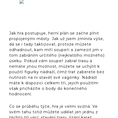
Jak hra postupuje, herní plán se začne plnit
propojenými městy. Jak už jsem zmínila výše,
dá se i tady taktizovat, protože můžete
odhadnout, kam míří soupeři a zamezit jim v
tom zabráním určitého (nejkratšího možného)
úseku. Pokud vám soupeř zabral trasu a
nemáte jinou možnost, můžete se uchýlit k
použití figurky nádraží, čímž trať zaberete bez
nutnosti na ni stavět své vagónky. Nádraží
máte k dispozici celkem tři, jejich použitím
však přicházíte o body do konečného
hodnocení.
Co se průběhu týče, hra je velmi svižná. Ve
svém tahu totiž můžete udělat jen jednu z
těchto tří věcí: stavění trasy, lízání karet