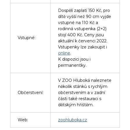
Dospělí zaplatí 150 Kč, pro
dítě vyšší než 90 cm vyjde
vstupné na 110 Kč a
rodinná vstupenka (2+2)
stojí 400 Kč. Ceny jsou
Vstupné:
aktuální k červenci 2022.
Vstupenky lze zakoupit i
online
.
K dispozici jsou i
permanentky.
V ZOO Hluboká naleznete
několik stánků s rychlým
Občerstvení:
občerstvením a v zadní
části také restauraci s
dětským hřištěm.
Web:
zoohluboka.cz