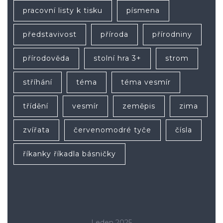
pracovní listy k tisku
písmena
představivost
příroda
přírodniny
přírodověda
stolní hra 3+
strom
stříhání
téma
téma vesmír
třídění
vesmír
zeměpis
zima
zvířata
červenomodré tyče
čísla
říkanky říkadla básničky
Leden 2025