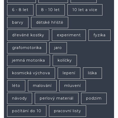
6 - 8 let
8 - 10 let
10 let a více
barvy
dětské hřiště
dřevěné kostky
experiment
fyzika
grafomotorika
jaro
jemná motorika
kolíčky
kosmická výchova
lepení
liška
léto
malování
mluvení
návody
perlový materiál
podzim
počítání do 10
pracovní listy