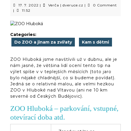
17.
Verča
17. 7. 2022
|
Verča | dveruce.cz
|
0 Comment
7.
|
|
11:52
2022
dveruce.cz
Categories:
Do ZOO a jinam za zvířaty
Kam s dětmi
ZOO Hluboká jsme navštívili už v dubnu, ale je
nám jasné, že většina lidí ocení tento tip na
výlet spíše v v teplejších měsících (toto jaro
bylo nějaké chladnější, co si budeme povídat).
Jedná se o relativně malou, ale velmi hezkou
ZOO v Hluboké nad Vltavou (ani ne 10 km
severně od Českých Budějovic).
ZOO Hluboká – parkování, vstupné,
otevírací doba atd.