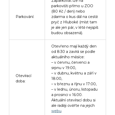
Zaparkovat lze na
parkovišti přímo u ZOO
(80 Kč / den) nebo
Parkování:
zdarma o kus dál na cestě
pryč z Hluboké (míst tam
je ale jen pár, v létě nejspíš
budou obsazená).
Otevřeno mají každý den
od 8:30 a zavírá se podle
aktuálního měsíce:
– v červnu, červenci a
srpnu v 19:00,
– v dubnu, květnu a září v
Otevírací
18:00,
doba:
– v březnu a říjnu v 17:00,
– v lednu, únoru, listopadu
a prosinci v 16:00.
Aktuální otevírací dobu si
ale raději ověřte na jejich
webu
.