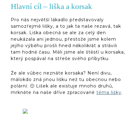
Hlavní cíl – liška a korsak
Pro nás největší lákadlo představovaly
samozřejmě lišky, a to jak ta naše rezavá, tak
korsak. Liška obecná se ale za celý den
neukázala ani jednou, přestože jsme kolem
jejího výběhu prošli hned několikrát a strávili
tam hodně času. Měli jsme ale štěstí u korsaka,
který pospával na střeše svého příbytku.
Že ale vůbec neznáte korsaka? Není divu,
málokdo zná jinou lišku než tu obecnou nebo
polární. 🙂 Lišek ale existuje mnoho druhů,
mrkněte na naše dříve zpracované
téma lišky
.