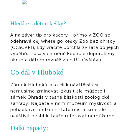
Hledáte s dětmi kešky?
A na závěr tip pro kačery – přímo v ZOO se
odehrává děj whereigo kešky Zoo bez ohrady
(GC5CVF1), kdy vracíte uprchlá zvířata do jejich
výběhů. Trasa víceméně kopíruje doporučený
okruh a dětem rovněž zpestří návštěvu.
Co dál v Hluboké
Zámek Hluboká jako cíl k návštěvě asi
nemusíme zmiňovat, zkusit ale můžete i
zámek Ohrada v těsné blízkosti zoologické
zahrady. Najdete v něm muzeum myslivosti a
pohádkové podzemí. Tato místa jsme ale
navštívit nestihli, takže referovat nemůžeme.
Další nápady: