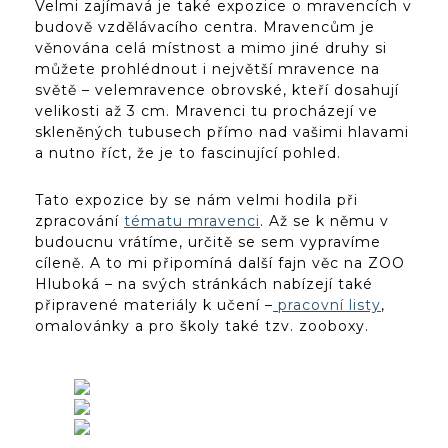
Velmi zajímavá je také expozice o mravencích v
budově vzdělávacího centra. Mravencům je
věnována celá místnost a mimo jiné druhy si
můžete prohlédnout i největší mravence na
světě – velemravence obrovské, kteří dosahují
velikosti až 3 cm. Mravenci tu procházejí ve
skleněných tubusech přímo nad vašimi hlavami
a nutno říct, že je to fascinující pohled.
Tato expozice by se nám velmi hodila při
zpracování
tématu mravenci
. Až se k němu v
budoucnu vrátíme, určitě se sem vypravíme
cíleně. A to mi připomíná další fajn věc na ZOO
Hluboká – na svých stránkách nabízejí také
připravené materiály k učení –
pracovní listy
,
omalovánky a pro školy také tzv. zooboxy.