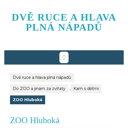
Skip
to
DVĚ RUCE A HLAVA
content
PLNÁ NÁPADŮ
Dvě ruce a hlava plná nápadů
Do ZOO a jinam za zvířaty
,
Kam s dětmi
ZOO Hluboká
ZOO Hluboká