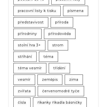
pracovní listy k tisku
písmena
představivost
příroda
přírodniny
přírodověda
stolní hra 3+
strom
stříhání
téma
téma vesmír
třídění
vesmír
zeměpis
zima
zvířata
červenomodré tyče
čísla
říkanky říkadla básničky