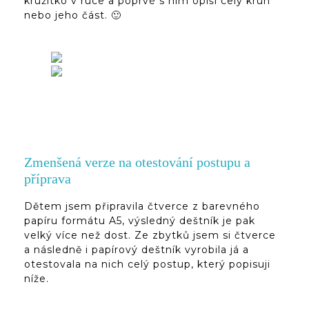
kružítko v ruce a poprvé s ním opíší celý kruh
nebo jeho část. 🙂
Zmenšená verze na otestování postupu a
příprava
Dětem jsem připravila čtverce z barevného
papíru formátu A5, výsledný deštník je pak
velký více než dost. Ze zbytků jsem si čtverce
a následně i papírový deštník vyrobila já a
otestovala na nich celý postup, který popisuji
níže.