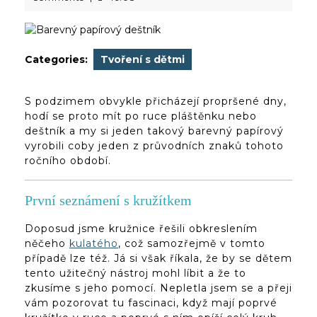
2020
dveruce.cz
Categories:
Tvoření s dětmi
S podzimem obvykle přicházejí propršené dny,
hodí se proto mít po ruce pláštěnku nebo
deštník a my si jeden takový barevný papírový
vyrobili coby jeden z průvodních znaků tohoto
ročního období.
První seznámení s kružítkem
Doposud jsme kružnice řešili obkreslením
něčeho
kulatého
, což samozřejmě v tomto
případě lze též. Já si však říkala, že by se dětem
tento užitečný nástroj mohl líbit a že to
zkusíme s jeho pomocí. Nepletla jsem se a přeji
vám pozorovat tu fascinaci, když mají poprvé