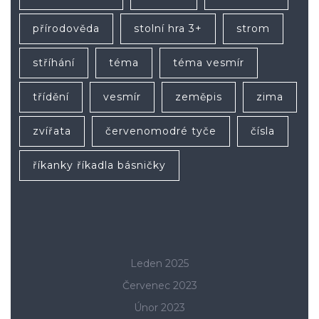
přírodověda
stolní hra 3+
strom
stříhání
téma
téma vesmír
třídění
vesmír
zeměpis
zima
zvířata
červenomodré tyče
čísla
říkanky říkadla básničky
Leden 2025
Červenec 2023
Únor 2023