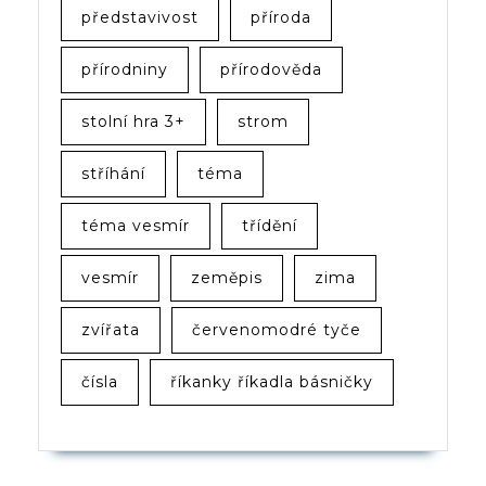
představivost
příroda
přírodniny
přírodověda
stolní hra 3+
strom
stříhání
téma
téma vesmír
třídění
vesmír
zeměpis
zima
zvířata
červenomodré tyče
čísla
říkanky říkadla básničky