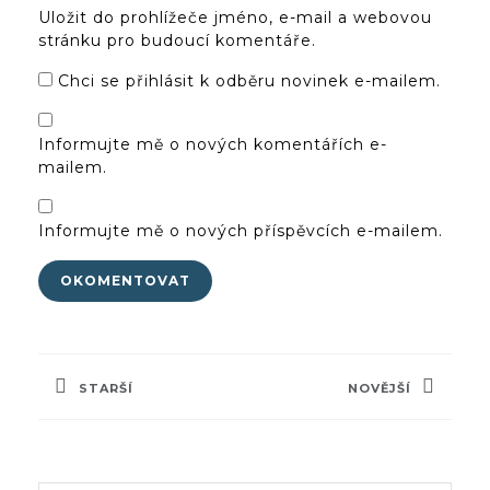
Uložit do prohlížeče jméno, e-mail a webovou
stránku pro budoucí komentáře.
Chci se přihlásit k odběru novinek e-mailem.
Informujte mě o nových komentářích e-
mailem.
Informujte mě o nových příspěvcích e-mailem.
Navigace
pro
STARŠÍ
NOVĚJŠÍ
příspěvek
Previous
Next
post:
post: