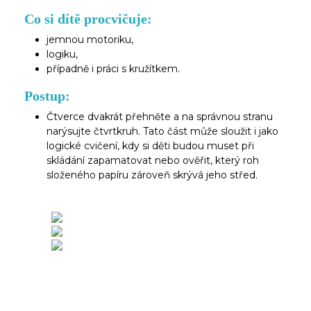
Co si dítě procvičuje:
jemnou motoriku,
logiku,
případně i práci s kružítkem.
Postup:
Čtverce dvakrát přehněte a na správnou stranu
narýsujte čtvrtkruh. Tato část může sloužit i jako
logické cvičení, kdy si děti budou muset při
skládání zapamatovat nebo ověřit, který roh
složeného papíru zároveň skrývá jeho střed.