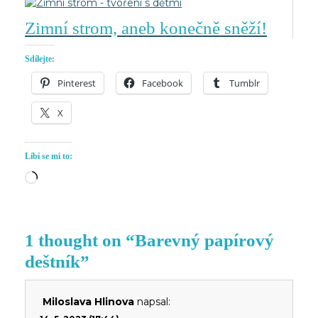
Zimní strom, aneb konečně sněží!
Sdílejte:
Pinterest
Facebook
Tumblr
X
Líbí se mi to:
Načítání…
1 thought on “Barevný papírový
deštník”
Miloslava Hlinova
napsal: