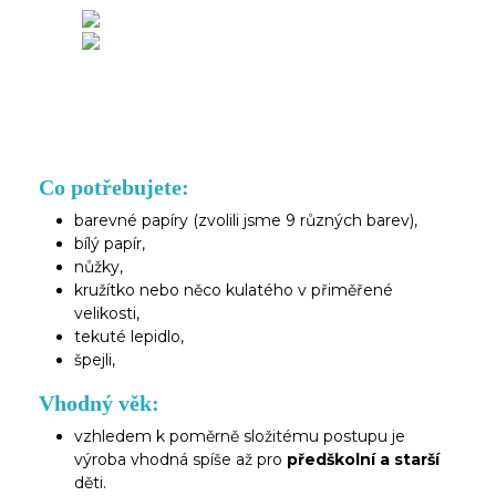
Co potřebujete:
barevné papíry (zvolili jsme 9 různých barev),
bílý papír,
nůžky,
kružítko nebo něco kulatého v přiměřené
velikosti,
tekuté lepidlo,
špejli,
Vhodný věk:
vzhledem k poměrně složitému postupu je
výroba vhodná spíše až pro
předškolní a starší
děti.