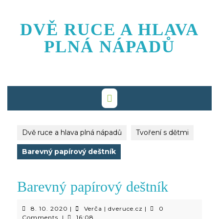
Skip
to
DVĚ RUCE A HLAVA
content
PLNÁ NÁPADŮ
Dvě ruce a hlava plná nápadů
Tvoření s dětmi
Barevný papírový deštník
Barevný papírový deštník
8.
Verča
8. 10. 2020
|
Verča | dveruce.cz
|
0
10.
|
Comments
|
16:08