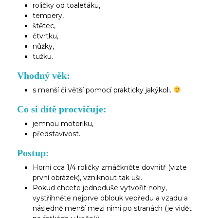
roličky od toaleťáku,
tempery,
štětec,
čtvrtku,
nůžky,
tužku.
Vhodný věk:
s menší či větší pomocí prakticky jakýkoli.
Co si dítě procvičuje:
jemnou motoriku,
představivost.
Postup:
Horní cca 1/4 roličky zmáčkněte dovnitř (vizte
první obrázek), vzniknout tak uši.
Pokud chcete jednoduše vytvořit nohy,
vystřihněte nejprve oblouk vepředu a vzadu a
následně menší mezi nimi po stranách (je vidět