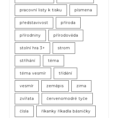
pracovní listy k tisku
písmena
představivost
příroda
přírodniny
přírodověda
stolní hra 3+
strom
stříhání
téma
téma vesmír
třídění
vesmír
zeměpis
zima
zvířata
červenomodré tyče
čísla
říkanky říkadla básničky