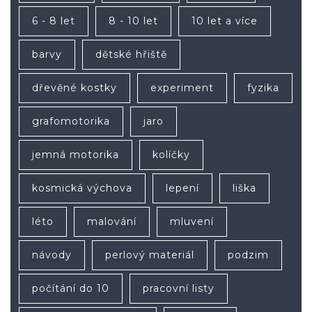
6 - 8 let
8 - 10 let
10 let a více
barvy
dětské hřiště
dřevěné kostky
experiment
fyzika
grafomotorika
jaro
jemná motorika
kolíčky
kosmická výchova
lepení
liška
léto
malování
mluvení
návody
perlový materiál
podzim
počítání do 10
pracovní listy