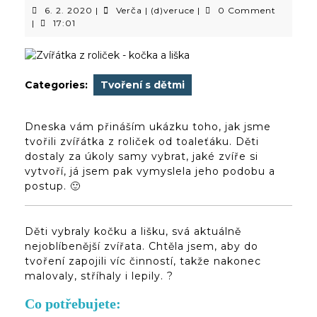
6.
Verča
6. 2. 2020
|
Verča | (d)veruce
|
0 Comment
2.
|
|
17:01
2020
(d)veruce
Categories:
Tvoření s dětmi
Dneska vám přináším ukázku toho, jak jsme
tvořili zvířátka z roliček od toaleťáku. Děti
dostaly za úkoly samy vybrat, jaké zvíře si
vytvoří, já jsem pak vymyslela jeho podobu a
postup. 🙂
Děti vybraly kočku a lišku, svá aktuálně
nejoblíbenější zvířata. Chtěla jsem, aby do
tvoření zapojili víc činností, takže nakonec
malovaly, stříhaly i lepily. ?
Co potřebujete: