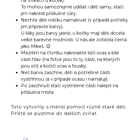
na fotkách u koček).
To mohou samozřejmě udělat i děti samy, stačí
jim nakresli příslušné čáry.
Nechte děti roličku namalovat (v případě potřeby
jim připravte barvy).
U lišky jsou barvy jasné, u kočky mají děti docela
velké barevné možnosti. U nás ale zvítězila černá
jako Mikeš. 😉
Mezitím na čtvrtku nakreslete liščí ocas a bílé
části hlav (na fotce jsou to ty části, na kterých
jsou oči) a kočičí ocas a fousky.
Než barva zaschne, děti si potřebné části
vystřihnou (a v případě ocasu i namalují).
Po zaschnutí stačí vystřižené části nalepit na
příslušná místa.
Toto vytvořily s menší pomocí různě staré děti.
Příště se pustíme do dalších zvířat.