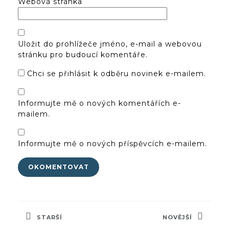
Webová stránka
Uložit do prohlížeče jméno, e-mail a webovou
stránku pro budoucí komentáře.
Chci se přihlásit k odběru novinek e-mailem.
Informujte mě o nových komentářích e-
mailem.
Informujte mě o nových příspěvcích e-mailem.
Navigace
pro
STARŠÍ
NOVĚJŠÍ
příspěvek