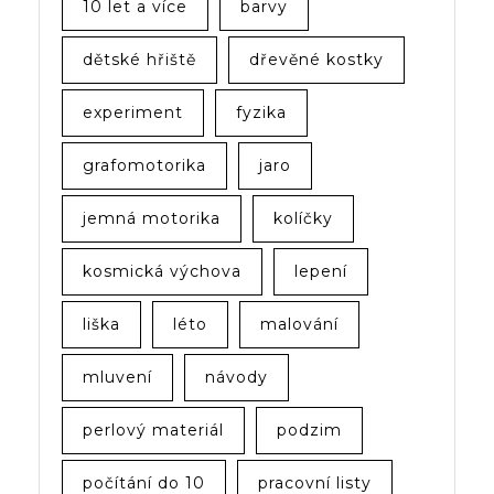
10 let a více
barvy
dětské hřiště
dřevěné kostky
experiment
fyzika
grafomotorika
jaro
jemná motorika
kolíčky
kosmická výchova
lepení
liška
léto
malování
mluvení
návody
perlový materiál
podzim
počítání do 10
pracovní listy