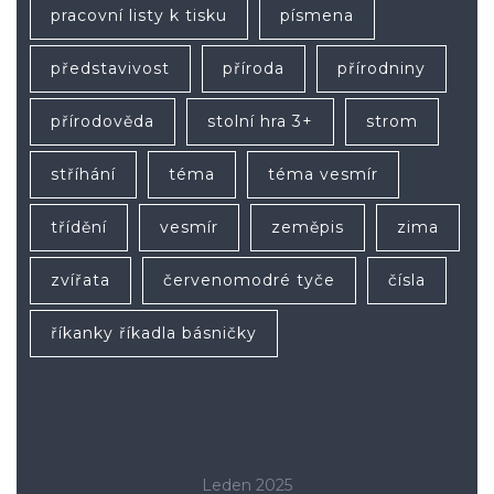
pracovní listy k tisku
písmena
představivost
příroda
přírodniny
přírodověda
stolní hra 3+
strom
stříhání
téma
téma vesmír
třídění
vesmír
zeměpis
zima
zvířata
červenomodré tyče
čísla
říkanky říkadla básničky
Leden 2025