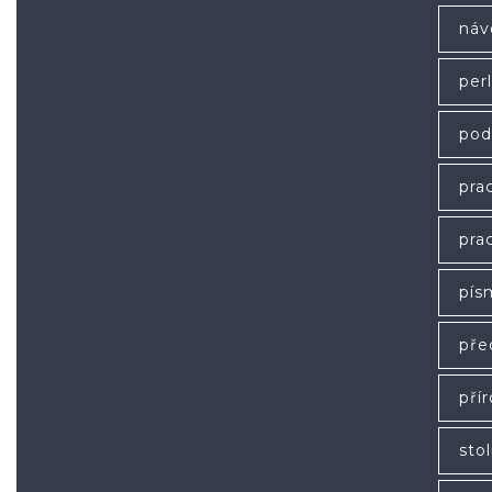
náv
per
pod
prac
prac
pís
pře
pří
stol