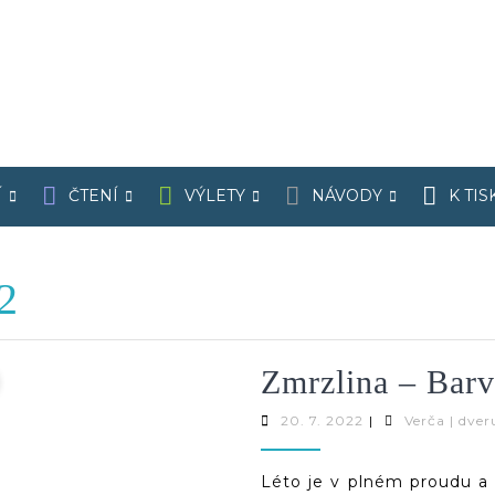
Í
ČTENÍ
VÝLETY
NÁVODY
K TIS
2
Zmrzlina – Barv
20.
20. 7. 2022
|
Verča | dver
7.
2022
Léto je v plném proudu a 