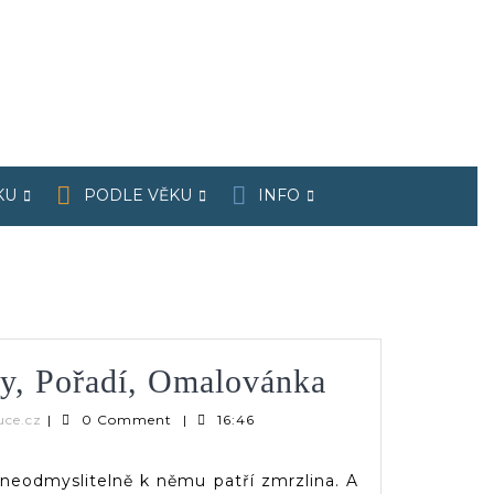
KU
PODLE VĚKU
INFO
Zmrzlina
y, Pořadí, Omalovánka
–
Verča
uce.cz
|
0 Comment
|
16:46
|
Barvy,
dveruce.cz
neodmyslitelně k němu patří zmrzlina. A