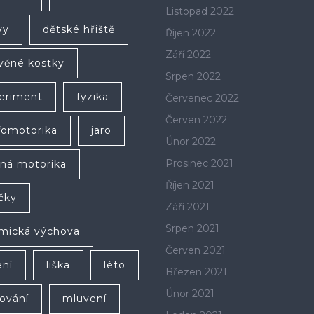
Listopad 2022
vy
dětské hřiště
Říjen 2022
Září 2022
věné kostky
Srpen 2022
eriment
fyzika
Červenec 2022
Červen 2022
fomotorika
jaro
Únor 2022
Prosinec 2021
ná motorika
Říjen 2021
íčky
Září 2021
Srpen 2021
mická výchova
Červen 2021
ení
liška
léto
Březen 2021
Únor 2021
ování
mluvení