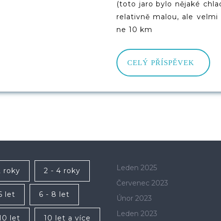
(toto jaro bylo nějaké chl
relativně malou, ale velm
ne 10 km
CELÝ
CELÝ PŘÍSPĚVEK
PŘÍS
Leden 2025
2 roky
2 - 4 roky
Červenec 2023
6 let
6 - 8 let
Únor 2023
Leden 2023
10 let
10 let a více