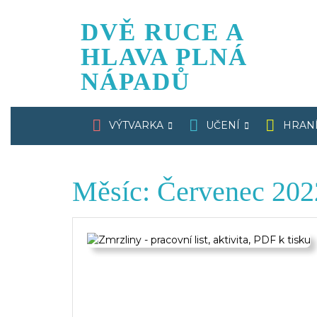
Skip
to
DVĚ RUCE A
content
HLAVA PLNÁ
NÁPADŮ
VÝTVARKA
UČENÍ
HRAN
Měsíc:
Červenec 202