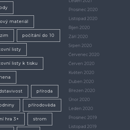
Leden 2021
ody
Prosinec 2020
Listopad 2020
lový materiál
Říjen 2020
zim
počítání do 10
Září 2020
Srpen 2020
ovní listy
Červenec 2020
ovní listy k tisku
Červen 2020
Květen 2020
mena
Duben 2020
Březen 2020
dstavivost
příroda
Únor 2020
rodniny
přírodověda
Leden 2020
Prosinec 2019
ní hra 3+
strom
Listopad 2019