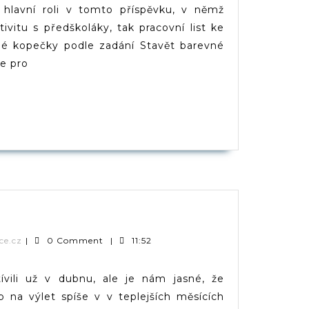
Pořadí,
 hlavní roli v tomto příspěvku, v němž
Omalovánk
tivitu s předškoláky, tak pracovní list ke
vné kopečky podle zadání Stavět barevné
je pro
PĚVEK
OO
luboká
Verča
ce.cz
|
0 Comment
|
11:52
|
dveruce.cz
vili už v dubnu, ale je nám jasné, že
ip na výlet spíše v v teplejších měsících