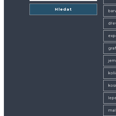
Hledat
bar
dře
exp
gra
jem
kol
kos
lep
mal