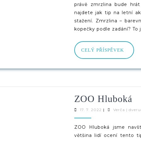
právě zmrzlina bude hrát
najdete jak tip na letní ak
stažení. Zmrzlina – bare
kopečky podle zadání? To 
CELÝ
CELÝ PŘÍSPĚVEK
PŘÍS
Z
ZOO Hluboká
H
17.
17. 7. 2022
|
Verča | dveru
7.
2022
ZOO Hluboká jsme navští
většina lidí ocení tento t