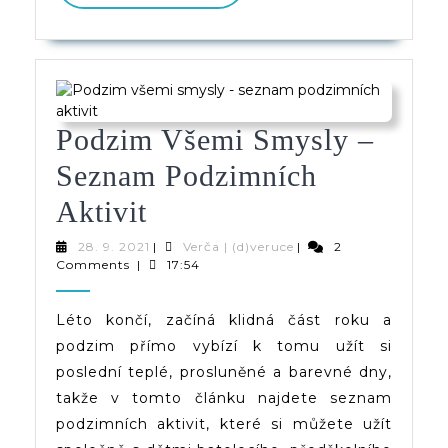
PŘÍSPĚVEK
Podzim Všemi Smysly –
Seznam Podzimních
Podzim
Aktivit
Všemi
28.
Verča
28. 9. 2021
|
Verča | (d)veruce
|
2
9.
|
Comments
|
17:54
Smysly
2021
(d)veruce
–
Léto končí, začíná klidná část roku a
podzim přímo vybízí k tomu užít si
Seznam
poslední teplé, prosluněné a barevné dny,
Podzimních
takže v tomto článku najdete seznam
Aktivit
podzimních aktivit, které si můžete užít