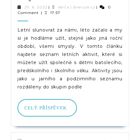
Všemi
29.
Verča
29. 6. 2022
|
Verča | dveruce.cz
|
0
6.
|
Comment
|
17:57
Smysly
2022
dveruce.cz
–
Letní slunovrat za námi, léto začalo a my
si je hodláme užít, stejně jako jiná roční
Seznam
období, všemi smysly. V tomto článku
Letních
najdete seznam letních aktivit, které si
Aktivit
můžete užít společně s dětmi batolecího,
předškolního i školního věku. Aktivity jsou
Nejen
jako u jarního a podzimního seznamu
Pro
rozděleny do skupin podle
Děti
CELÝ
CELÝ PŘÍSPĚVEK
PŘÍSPĚVEK