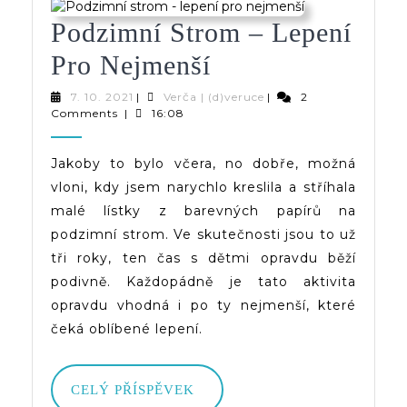
Podzimní Strom – Lepení
Podzimní
Pro Nejmenší
Strom
7.
Verča
7. 10. 2021
|
Verča | (d)veruce
|
2
10.
|
Comments
|
16:08
–
2021
(d)veruce
Lepení
Jakoby to bylo včera, no dobře, možná
vloni, kdy jsem narychlo kreslila a stříhala
Pro
malé lístky z barevných papírů na
Nejmenší
podzimní strom. Ve skutečnosti jsou to už
tři roky, ten čas s dětmi opravdu běží
podivně. Každopádně je tato aktivita
opravdu vhodná i po ty nejmenší, které
čeká oblíbené lepení.
CELÝ
CELÝ PŘÍSPĚVEK