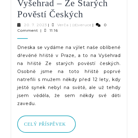
Vyšehrad – Ze Starých
Kam
Pověstí Českých
Na
20.
Verča
20. 7. 2023
|
Verča | (d)veruce
|
0
7.
|
Comment
|
11:16
Hřiště
2023
(d)veruce
V
Dneska se vydáme na výlet naše oblíbené
dřevěné hřiště v Praze, a to na Vyšehrad
Praze
na hřiště Ze starých pověstí českých.
|
Osobně jsme na toto hřiště poprvé
Vyšehrad
natrefili s mužem někdy před 12 lety, kdy
ještě synek nebyl na světě, ale už tehdy
–
jsem věděla, že sem někdy své děti
Ze Starých
zavedu.
Pověstí
Českých
CELÝ
CELÝ PŘÍSPĚVEK
PŘÍSPĚVEK