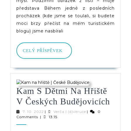
myši. Podzimní obrázek z listí – moje
Obr
představa Během jedné z posledních
procházek (kde jsme se toulali, si budete
Z
moci brzy přečíst na mém turistickém
List
blogu) jsme nasbírali
CELÝ
CELÝ PŘÍSPĚVEK
PŘÍSPĚVEK
Kam S Dětmi Na Hřiště
Kam
V Českých Budějovicích
S
7.
Verča
7. 10. 2022
|
Verča | (d)veruce
|
0
10.
|
Comments
|
13:15
Dětm
2022
(d)veruce