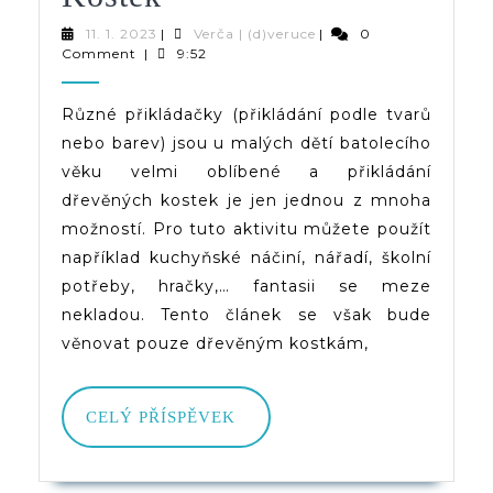
A
11.
Verča
11. 1. 2023
|
Verča | (d)veruce
|
0
1.
|
Comment
|
9:52
Tvary
2023
(d)veruce
|
Různé přikládačky (přikládání podle tvarů
nebo barev) jsou u malých dětí batolecího
Přikládání
věku velmi oblíbené a přikládání
Dřevěných
dřevěných kostek je jen jednou z mnoha
Kostek
možností. Pro tuto aktivitu můžete použít
například kuchyňské náčiní, nářadí, školní
potřeby, hračky,… fantasii se meze
nekladou. Tento článek se však bude
věnovat pouze dřevěným kostkám,
CELÝ
CELÝ PŘÍSPĚVEK
PŘÍSPĚVEK