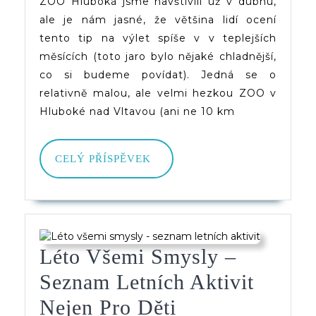
ZOO Hluboká jsme navštívili už v dubnu,
ale je nám jasné, že většina lidí ocení
tento tip na výlet spíše v v teplejších
měsících (toto jaro bylo nějaké chladnější,
co si budeme povídat). Jedná se o
relativně malou, ale velmi hezkou ZOO v
Hluboké nad Vltavou (ani ne 10 km
CELÝ
CELÝ PŘÍSPĚVEK
PŘÍSPĚVEK
Léto Všemi Smysly –
Seznam Letních Aktivit
Léto
Nejen Pro Děti