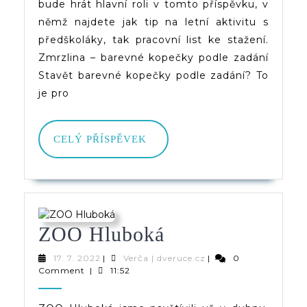
bude hrát hlavní roli v tomto příspěvku, v
němž najdete jak tip na letní aktivitu s
předškoláky, tak pracovní list ke stažení.
Zmrzlina – barevné kopečky podle zadání
Stavět barevné kopečky podle zadání? To
je pro
CELÝ
CELÝ PŘÍSPĚVEK
PŘÍSPĚVEK
ZOO
ZOO Hluboká
Hluboká
17.
Verča
17. 7. 2022
|
Verča | dveruce.cz
|
0
7.
|
Comment
|
11:52
2022
dveruce.cz