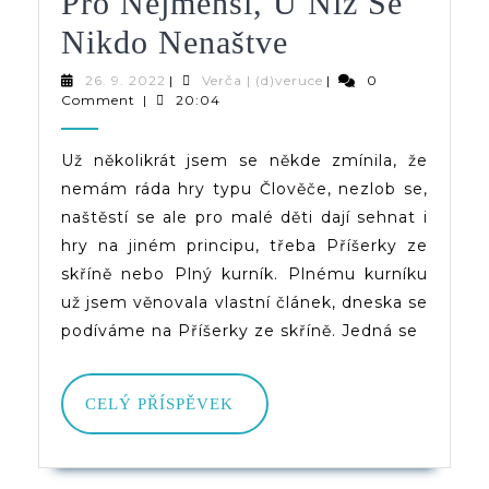
Pro Nejmenší, U Níž Se
Příšerky
Nikdo Nenaštve
Ze
26.
Verča
26. 9. 2022
|
Verča | (d)veruce
|
0
9.
|
Comment
|
20:04
Skříně
2022
(d)veruce
–
Už několikrát jsem se někde zmínila, že
nemám ráda hry typu Člověče, nezlob se,
Hra
naštěstí se ale pro malé děti dají sehnat i
Pro
hry na jiném principu, třeba Příšerky ze
Nejmenší,
skříně nebo Plný kurník. Plnému kurníku
už jsem věnovala vlastní článek, dneska se
U
podíváme na Příšerky ze skříně. Jedná se
Níž
Se
CELÝ
CELÝ PŘÍSPĚVEK
Nikdo
PŘÍSPĚVEK
Nenaštve