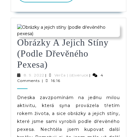
PŘÍSPĚVEK
Obrázky A Jejich Stíny
(podle Dřevěného
Obrázky
Pexesa)
A
8.
Verča
8. 9. 2022
|
Verča | (d)veruce
|
4
9.
|
Comments
|
16:16
Jejich
2022
(d)veruce
Stíny
Dneska zavzpomínám na jednu milou
aktivitu, která syna provázela třetím
(podle
rokem života, a sice obrázky a jejich stíny,
Dřevěného
které jsme sami vyrobili podle dřevěného
Pexesa)
pexesa. Nechtěla jsem kupovat další