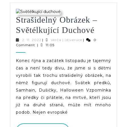
Strašidelný Obrázek –
Strašide
Světélkující Duchové
Obrázek
2.
Verča
2. 11. 2022
|
Verča | (d)veruce
|
0
11.
|
Comment
|
11:05
–
2022
(d)veruce
Světélkuj
Konec října a začátek listopadu je tajemný
čas a není tedy divu, že jsme si s dětmi
Duchové
vyrobili tak trochu strašidelný obrázek, na
němž figurují duchové. Svátek předků,
Samhain, Dušičky, Halloween Vzpomínka
na předky či přátele, na mrtvé, kteří jsou
již na druhé straně, může mít mnoho
podob. Nejen evropské