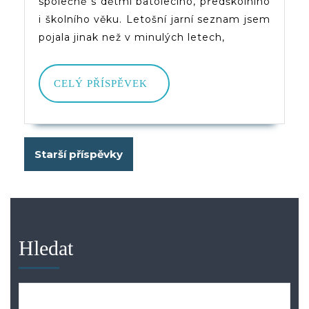
společně s dětmi batolecího, předškolního
i školního věku. Letošní jarní seznam jsem
pojala jinak než v minulých letech,
CELÝ
CELÝ PŘÍSPĚVEK
PŘÍSPĚVEK
Navigace
Starší příspěvky
pro
příspěvky
Hledat