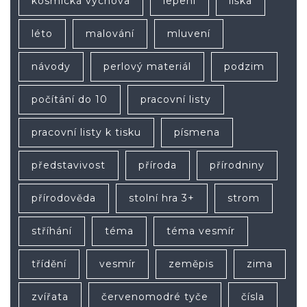
kosmická výchova
lepení
liška
léto
malování
mluvení
návody
perlový materiál
podzim
počítání do 10
pracovní listy
pracovní listy k tisku
písmena
představivost
příroda
přírodniny
přírodověda
stolní hra 3+
strom
stříhání
téma
téma vesmír
třídění
vesmír
zeměpis
zima
zvířata
červenomodré tyče
čísla