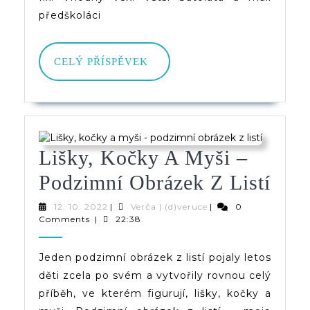
předškoláci
CELÝ
CELÝ PŘÍSPĚVEK
PŘÍSPĚVEK
Lišky, Kočky A Myši –
Lišk
Podzimní Obrázek Z Listí
Koč
12.
Verča
12. 10. 2022
|
Verča | (d)veruce
|
0
10.
|
Comments
|
22:38
A
2022
(d)veruce
Myš
Jeden podzimní obrázek z listí pojaly letos
děti zcela po svém a vytvořily rovnou celý
–
příběh, ve kterém figurují, lišky, kočky a
Pod