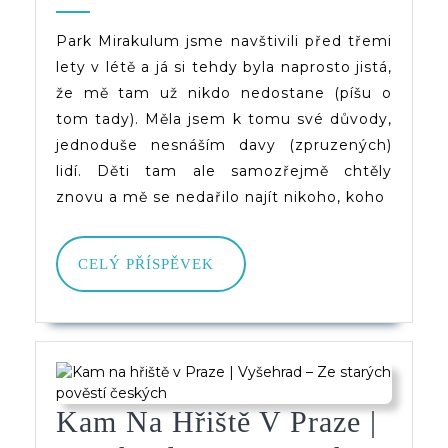
Znovu
2025
(d)veruce
A
Park Mirakulum jsme navštivili před třemi
lety v létě a já si tehdy byla naprosto jistá,
Lépe
že mě tam už nikdo nedostane (píšu o
tom tady). Měla jsem k tomu své důvody,
jednoduše nesnáším davy (zpruzených)
lidí. Děti tam ale samozřejmě chtěly
znovu a mě se nedařilo najít nikoho, koho
CELÝ
CELÝ PŘÍSPĚVEK
PŘÍSPĚVEK
Kam Na Hřiště V Praze |