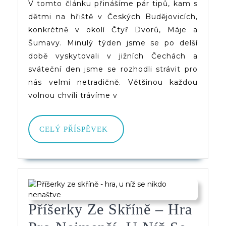
Na
V tomto článku přinášíme pár tipů, kam s
dětmi na hřiště v Českých Budějovicích,
Hřišt
konkrétně v okolí Čtyř Dvorů, Máje a
V
Šumavy. Minulý týden jsme se po delší
Česk
době vyskytovali v jižních Čechách a
sváteční den jsme se rozhodli strávit pro
Buděj
nás velmi netradičně. Většinou každou
volnou chvíli trávíme v
CELÝ
CELÝ PŘÍSPĚVEK
PŘÍSPĚVEK
Příšerky Ze Skříně – Hra