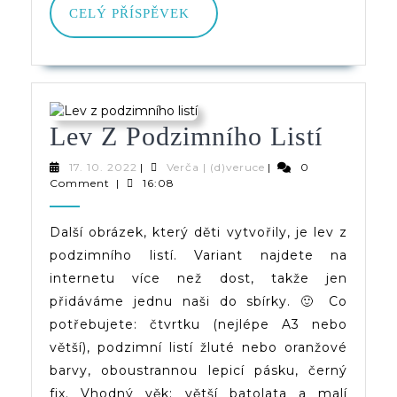
CELÝ
CELÝ PŘÍSPĚVEK
PŘÍSPĚVEK
Lev
Lev Z Podzimního Listí
Z
17.
Verča
17. 10. 2022
|
Verča | (d)veruce
|
0
10.
|
Comment
|
16:08
Podzi
2022
(d)veruce
Listí
Další obrázek, který děti vytvořily, je lev z
podzimního listí. Variant najdete na
internetu více než dost, takže jen
přidáváme jednu naši do sbírky. 🙂 Co
potřebujete: čtvrtku (nejlépe A3 nebo
větší), podzimní listí žluté nebo oranžové
barvy, oboustrannou lepicí pásku, černý
fix. Vhodný věk: větší batolata a malí