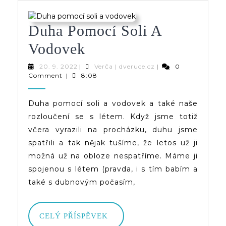
Duha Pomocí Soli A
Duha
Vodovek
Pomocí
20.
Verča
20. 9. 2022
|
Verča | dveruce.cz
|
0
9.
|
Comment
|
8:08
Soli
2022
dveruce.cz
A
Duha pomocí soli a vodovek a také naše
rozloučení se s létem. Když jsme totiž
Vodovek
včera vyrazili na procházku, duhu jsme
spatřili a tak nějak tušíme, že letos už ji
možná už na obloze nespatříme. Máme ji
spojenou s létem (pravda, i s tím babím a
také s dubnovým počasím,
CELÝ
CELÝ PŘÍSPĚVEK