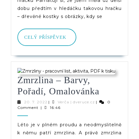
hračku Pamatuji si, že jsem měla už delší
dobu předtím v hledáčku takovou hračku
– dřevěné kostky s obrázky, kdy se
CELÝ
CELÝ PŘÍSPĚVEK
PŘÍSPĚVEK
Zmrzlina – Barvy,
Zmrzlina
Pořadí, Omalovánka
–
20.
Verča
20. 7. 2022
|
Verča | dveruce.cz
|
0
7.
|
Comment
|
16:46
Barvy,
2022
dveruce.cz
Pořadí,
Léto je v plném proudu a neodmyslitelně
k němu patří zmrzlina. A právě zmrzlina
Omalová