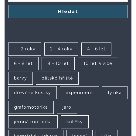
Hledat
1 - 2 roky
2 - 4 roky
4 - 6 let
6 - 8 let
8 - 10 let
10 let a více
barvy
dětské hřiště
dřevěné kostky
experiment
fyzika
grafomotorika
jaro
jemná motorika
kolíčky