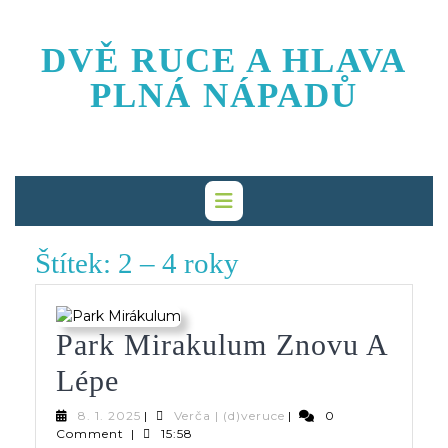
Skip
to
DVĚ RUCE A HLAVA
content
PLNÁ NÁPADŮ
Štítek:
2 – 4 roky
Park Mirakulum Znovu A
Park
Lépe
Mirakulum
8.
Verča
8. 1. 2025
|
Verča | (d)veruce
|
0
1.
|
Comment
|
15:58