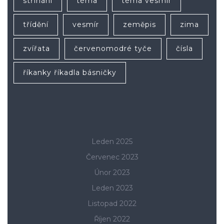
stříhání
téma
téma vesmír
třídění
vesmír
zeměpis
zima
zvířata
červenomodré tyče
čísla
říkanky říkadla básničky
Leden 2025
Červenec 2023
Únor 2023
Leden 2023
Listopad 2022
Říjen 2022