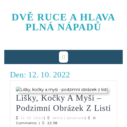
Skip
to
DVĚ RUCE A HLAVA
content
PLNÁ NÁPADŮ
Den:
12. 10. 2022
Lišky, Kočky A Myši –
Lišk
Podzimní Obrázek Z Listí
Koč
12.
Verča
12. 10. 2022
|
Verča | (d)veruce
|
0
10.
|
Comments
|
22:38