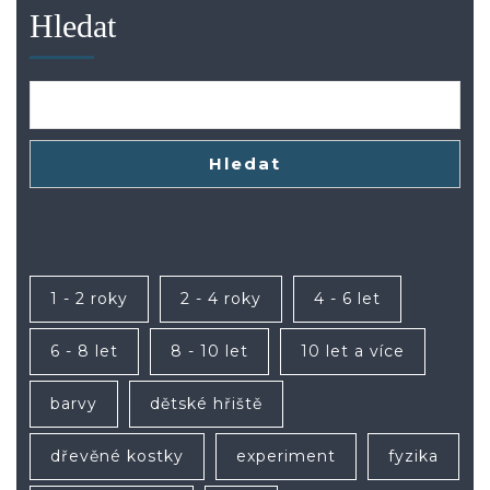
Hledat
Hledat
1 - 2 roky
2 - 4 roky
4 - 6 let
6 - 8 let
8 - 10 let
10 let a více
barvy
dětské hřiště
dřevěné kostky
experiment
fyzika