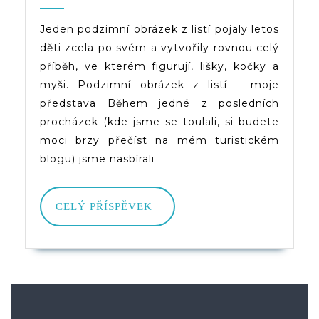
A
2022
(d)veruce
Myš
Jeden podzimní obrázek z listí pojaly letos
děti zcela po svém a vytvořily rovnou celý
–
příběh, ve kterém figurují, lišky, kočky a
Pod
myši. Podzimní obrázek z listí – moje
Obr
představa Během jedné z posledních
procházek (kde jsme se toulali, si budete
Z
moci brzy přečíst na mém turistickém
List
blogu) jsme nasbírali
CELÝ
CELÝ PŘÍSPĚVEK
PŘÍSPĚVEK