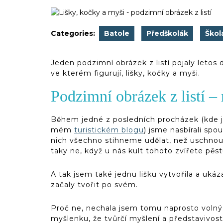
2022
(d)veruce
Categories:
Batole
Předškolák
Škol
Jeden podzimní obrázek z listí pojaly letos 
ve kterém figurují, lišky, kočky a myši.
Podzimní obrázek z listí –
Během jedné z posledních procházek (kde js
mém
turistickém blogu
) jsme nasbírali spo
nich všechno stihneme udělat, než uschnou. 
taky ne, když u nás kult tohoto zvířete pěst
A tak jsem také jednu lišku vytvořila a uká
začaly tvořit po svém.
Proč ne, nechala jsem tomu naprosto volný
myšlenku, že tvůrčí myšlení a představivo