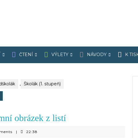
Í
ČTENÍ
VÝLETY
NÁVODY
K TIS
dškolák
,
Školák (1. stupeň)
ní obrázek z listí
ments
|
22:38