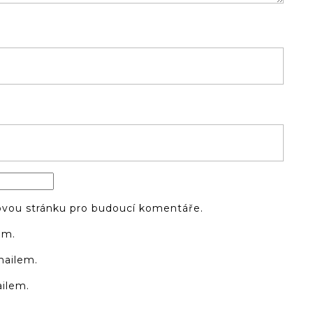
bovou stránku pro budoucí komentáře.
em.
mailem.
ilem.