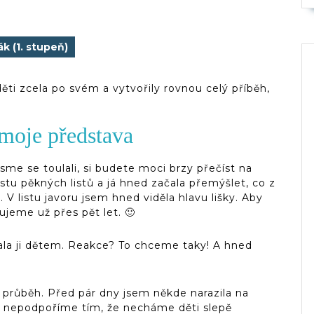
ák (1. stupeň)
děti zcela po svém a vytvořily rovnou celý příběh,
 moje představa
me se toulali, si budete moci brzy přečíst na
ustu pěkných listů a já hned začala přemýšlet, co z
V listu javoru jsem hned viděla hlavu lišky. Aby
ujeme už přes pět let. 🙂
zala ji dětem. Reakce? To chceme taky! A hned
 průběh. Před pár dny jsem někde narazila na
st nepodpoříme tím, že necháme děti slepě