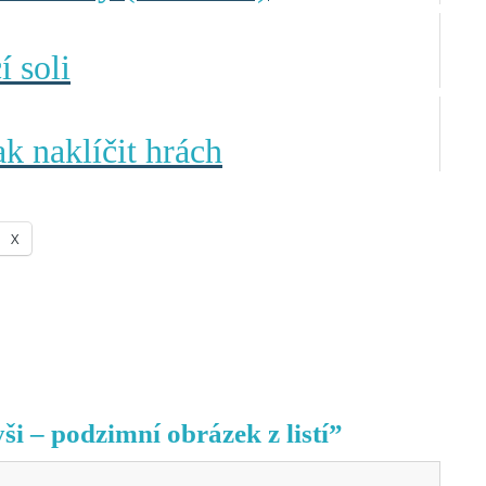
 soli
k naklíčit hrách
X
ši – podzimní obrázek z listí”