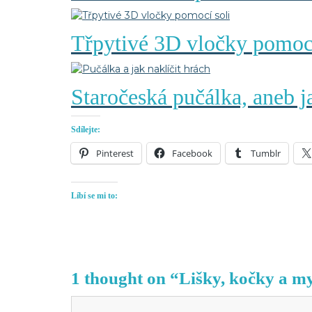
Třpytivé 3D vločky pomocí
Staročeská pučálka, aneb ja
Sdílejte:
Pinterest
Facebook
Tumblr
Líbí se mi to:
1 thought on “Lišky, kočky a my