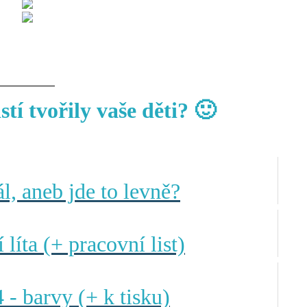
stí tvořily vaše děti? 🙂
l, aneb jde to levně?
líta (+ pracovní list)
 - barvy (+ k tisku)