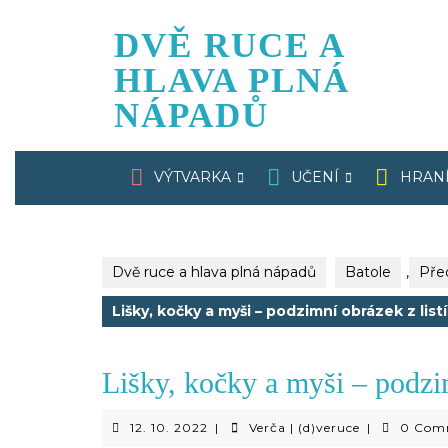
Skip
to
DVĚ RUCE A
content
HLAVA PLNÁ
NÁPADŮ
VÝTVARKA
UČENÍ
HRAN
Dvě ruce a hlava plná nápadů
Batole
,
Pře
Lišky, kočky a myši – podzimní obrázek z listí
Lišky, kočky a myši – podzim
12.
Verča
12. 10. 2022
|
Verča | (d)veruce
|
0 Com
10.
|