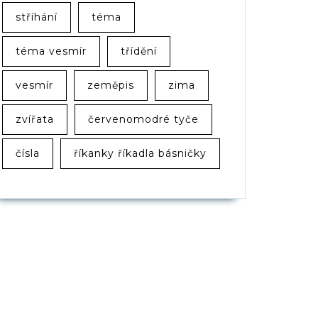
stříhání
téma
téma vesmír
třídění
vesmír
zeměpis
zima
zvířata
červenomodré tyče
čísla
říkanky říkadla básničky