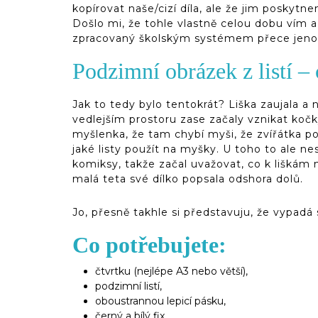
kopírovat naše/cizí díla, ale že jim poskytne
Došlo mi, že tohle vlastně celou dobu vím a 
zpracovaný školským systémem přece jenom 
Podzimní obrázek z listí – 
Jak to tedy bylo tentokrát? Liška zaujala a na
vedlejším prostoru zase začaly vznikat kočk
myšlenka, že tam chybí myši, že zvířátka pot
jaké listy použít na myšky. U toho to ale ne
komiksy, takže začal uvažovat, co k liškám n
malá teta své dílko popsala odshora dolů.
Jo, přesně takhle si představuju, že vypadá
Co potřebujete:
čtvrtku (nejlépe A3 nebo větší),
podzimní listí,
oboustrannou lepicí pásku,
černý a bílý fix,