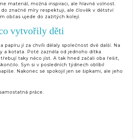
me materiál, možná inspiraci, ale hlavně volnost.
do značné míry respektuji, ale člověk v dětství
občas ujede do zažitých kolejí.
co vytvořily děti
 papíru jí za chvíli dělaly společnost dvě další. Na
y a koťata. Poté zazněla od jednoho dítka
řebují taky něco jíst. A tak hned začali oba řešit,
skončilo. Syn si v posledních týdnech oblíbil
apíše. Nakonec se spokojil jen se šipkami, ale jeho
 samostatná práce.