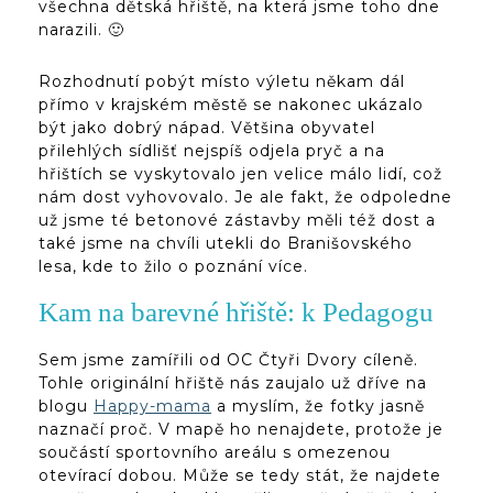
všechna dětská hřiště, na která jsme toho dne
narazili. 🙂
Rozhodnutí pobýt místo výletu někam dál
přímo v krajském městě se nakonec ukázalo
být jako dobrý nápad. Většina obyvatel
přilehlých sídlišť nejspíš odjela pryč a na
hřištích se vyskytovalo jen velice málo lidí, což
nám dost vyhovovalo. Je ale fakt, že odpoledne
už jsme té betonové zástavby měli též dost a
také jsme na chvíli utekli do Branišovského
lesa, kde to žilo o poznání více.
Kam na barevné hřiště: k Pedagogu
Sem jsme zamířili od OC Čtyři Dvory cíleně.
Tohle originální hřiště nás zaujalo už dříve na
blogu
Happy-mama
a myslím, že fotky jasně
naznačí proč. V mapě ho nenajdete, protože je
součástí sportovního areálu s omezenou
otevírací dobou. Může se tedy stát, že najdete