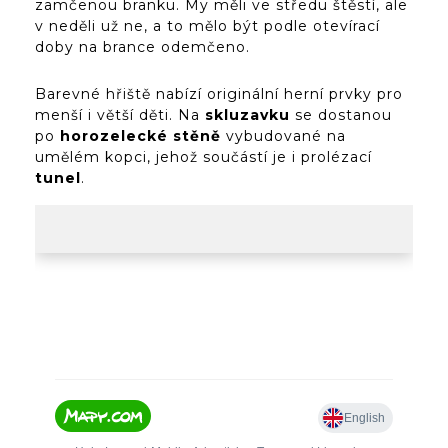
zamčenou branku. My měli ve středu štěstí, ale
v neděli už ne, a to mělo být podle otevírací
doby na brance odemčeno.
Barevné hřiště nabízí originální herní prvky pro
menší i větší děti. Na
skluzavku
se dostanou
po
horozelecké stěně
vybudované na
umělém kopci, jehož součástí je i prolézací
tunel
.