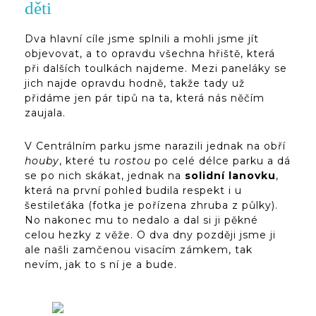
děti
Dva hlavní cíle jsme splnili a mohli jsme jít
objevovat, a to opravdu všechna hřiště, která
při dalších toulkách najdeme. Mezi paneláky se
jich najde opravdu hodně, takže tady už
přidáme jen pár tipů na ta, která nás něčím
zaujala.
V Centrálním parku jsme narazili jednak na obří
houby
, které tu
rostou
po celé délce parku a dá
se po nich skákat, jednak na
solidní lanovku
,
která na první pohled budila respekt i u
šestileťáka (fotka je pořízena zhruba z půlky).
No nakonec mu to nedalo a dal si ji pěkné
celou hezky z věže. O dva dny později jsme ji
ale našli zamčenou visacím zámkem, tak
nevím, jak to s ní je a bude.