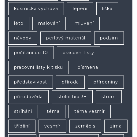
kosmická výchova
lepení
liška
léto
malování
mluvení
návody
perlový materiál
podzim
počítání do 10
pracovní listy
pracovní listy k tisku
písmena
představivost
příroda
přírodniny
přírodověda
stolní hra 3+
strom
stříhání
téma
téma vesmír
třídění
vesmír
zeměpis
zima