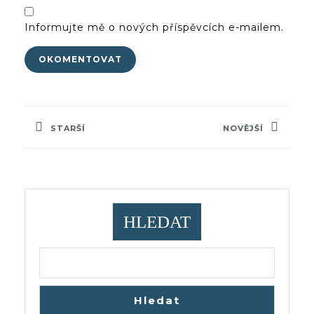
Informujte mě o nových příspěvcích e-mailem.
Navigace
pro
STARŠÍ
NOVĚJŠÍ
příspěvek
Previous
Next
post:
post:
HLEDAT
Hledat