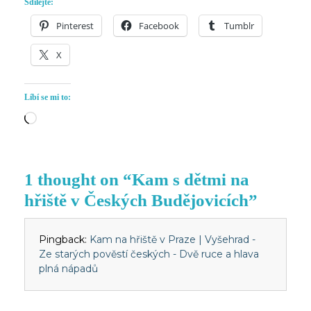
Sdílejte:
Pinterest
Facebook
Tumblr
X
Líbí se mi to:
Načítání…
1 thought on “Kam s dětmi na
hřiště v Českých Budějovicích”
Pingback:
Kam na hřiště v Praze | Vyšehrad -
Ze starých pověstí českých - Dvě ruce a hlava
plná nápadů