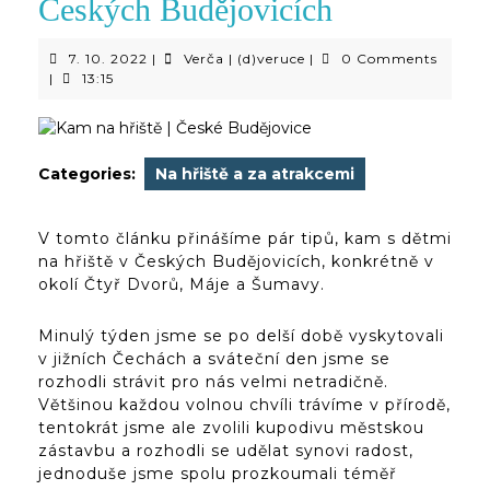
Českých Budějovicích
7.
Verča
7. 10. 2022
|
Verča | (d)veruce
|
0 Comments
10.
|
|
13:15
2022
(d)veruce
Categories:
Na hřiště a za atrakcemi
V tomto článku přinášíme pár tipů, kam s dětmi
na hřiště v Českých Budějovicích, konkrétně v
okolí Čtyř Dvorů, Máje a Šumavy.
Minulý týden jsme se po delší době vyskytovali
v jižních Čechách a sváteční den jsme se
rozhodli strávit pro nás velmi netradičně.
Většinou každou volnou chvíli trávíme v přírodě,
tentokrát jsme ale zvolili kupodivu městskou
zástavbu a rozhodli se udělat synovi radost,
jednoduše jsme spolu prozkoumali téměř