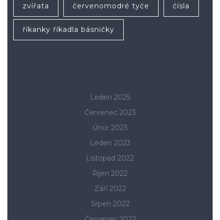
zvířata
červenomodré tyče
čísla
říkanky říkadla básničky
Leden 2025
Červenec 2023
Únor 2023
Leden 2023
Listopad 2022
Říjen 2022
Září 2022
Srpen 2022
Červenec 2022