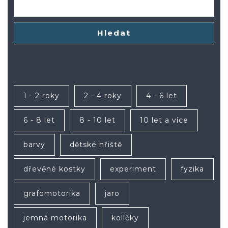
Hledat
1 - 2 roky
2 - 4 roky
4 - 6 let
6 - 8 let
8 - 10 let
10 let a více
barvy
dětské hřiště
dřevěné kostky
experiment
fyzika
grafomotorika
jaro
jemná motorika
kolíčky