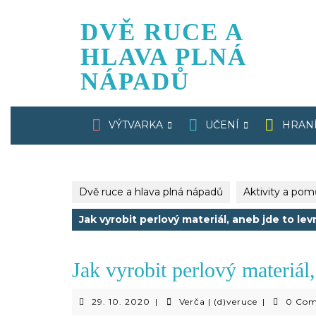
Skip
to
DVĚ RUCE A
content
HLAVA PLNÁ
NÁPADŮ
VÝTVARKA
UČENÍ
HRAN
Dvě ruce a hlava plná nápadů
Aktivity a po
Jak vyrobit perlový materiál, aneb jde to le
Jak vyrobit perlový materiál,
29.
Verča
29. 10. 2020
|
Verča | (d)veruce
|
0 Co
10.
|