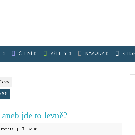
Í
ČTENÍ
VÝLETY
NÁVODY
K TIS
můcky
vně?
 aneb jde to levně?
mments
|
16:08