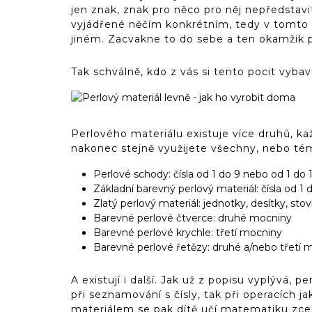
jen znak, znak pro něco pro něj nepředstavi
vyjádřené něčím konkrétním, tedy v tomto 
jiném. Zacvakne to do sebe a ten okamžik 
Tak schválně, kdo z vás si tento pocit vybav
Perlového materiálu existuje více druhů, kaž
nakonec stejně využijete všechny, nebo té
Perlové schody: čísla od 1 do 9 nebo od 1 do 
Základní barevný perlový materiál: čísla od 1
Zlatý perlový materiál: jednotky, desítky, stovk
Barevné perlové čtverce: druhé mocniny
Barevné perlové krychle: třetí mocniny
Barevné perlové řetězy: druhé a/nebo třetí 
A existují i další. Jak už z popisu vyplývá,
při seznamování s čísly, tak při operacích j
materiálem se pak dítě učí matematiku zcela 