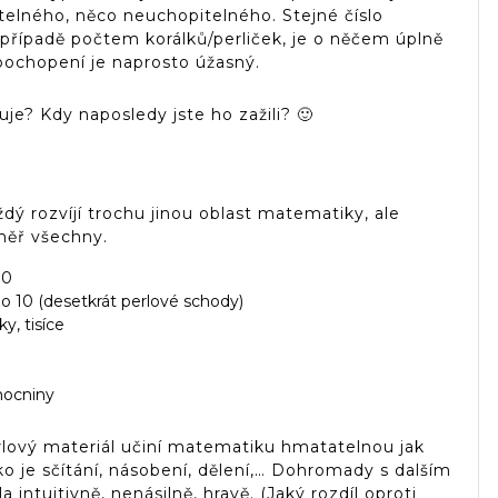
telného, něco neuchopitelného. Stejné číslo
případě počtem korálků/perliček, je o něčem úplně
pochopení je naprosto úžasný.
uje? Kdy naposledy jste ho zažili? 🙂
dý rozvíjí trochu jinou oblast matematiky, ale
měř všechny.
10
 do 10 (desetkrát perlové schody)
y, tisíce
mocniny
 perlový materiál učiní matematiku hmatatelnou jak
ako je sčítání, násobení, dělení,… Dohromady s dalším
intuitivně, nenásilně, hravě. (Jaký rozdíl oproti