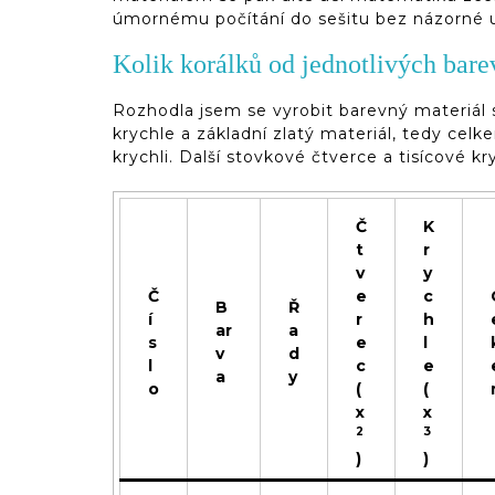
úmornému počítání do sešitu bez názorné u
Kolik korálků od jednotlivých bare
Rozhodla jsem se vyrobit barevný materiál 
krychle a základní zlatý materiál, tedy cel
krychli. Další stovkové čtverce a tisícové 
Č
K
t
r
v
y
Č
e
c
B
Ř
í
r
h
ar
a
s
e
l
v
d
l
c
e
a
y
o
(
(
x
x
2
3
)
)