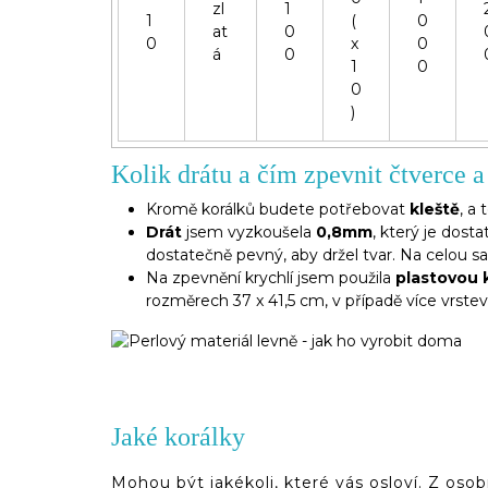
zl
1
1
(
0
at
0
0
x
0
á
0
1
0
0
)
Kolik drátu a čím zpevnit čtverce a
Kromě korálků budete potřebovat
kleště
, a 
Drát
jsem vyzkoušela
0,8mm
, který je dost
dostatečně pevný, aby držel tvar. Na celou 
Na zpevnění krychlí jsem použila
plastovou 
rozměrech 37 x 41,5 cm, v případě více vrste
Plastová kanava a další potřebné věci
Na obrázku nejsou zachyceny ani všechny korálky
Jaké korálky
Mohou být jakékoli, které vás osloví. Z os