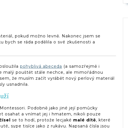
ateriál, pokud možno levně. Nakonec jsem se
u bych se ráda podělila o své zkušenosti a
osloužila
pohyblivá abeceda
(a samozřejmě i
 se malý pouštět stále nechce, ale mimořádnou
jsem, že musím začít vyrábět nový perlový materiál
ly usnadnila.
ouží
Montessori. Podobně jako jiné její pomůcky
čet osahat a vnímat jej i hmatem, nikoli pouze
čísel
se to hodí, protože lecjaké
malé dítě
, které
té, sype tisíce jako z rukávu. Napsaná čísla jsou