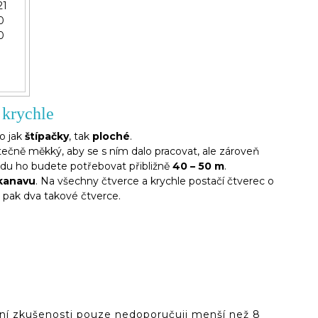
21
0
0
 krychle
to jak
štípačky
, tak
ploché
.
atečně měkký, aby se s ním dalo pracovat, ale zároveň
sadu ho budete potřebovat přibližně
40 – 50 m
.
kanavu
. Na všechny čtverce a krychle postačí čtverec o
v pak dva takové čtverce.
, ani všechen potřebný drát.
obní zkušenosti pouze
nedoporučuji
menší než 8