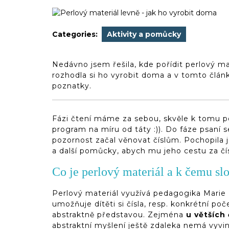
2020
(d)veruce
Categories:
Aktivity a pomůcky
Nedávno jsem řešila, kde pořídit perlový m
rozhodla si ho vyrobit doma a v tomto článk
poznatky.
Fázi čtení máme za sebou, skvěle k tomu p
program na míru od táty :)). Do fáze psaní
pozornost začal věnovat číslům. Pochopila 
a další pomůcky, abych mu jeho cestu za čís
Co je perlový materiál a k čemu sl
Perlový materiál využívá pedagogika Marie 
umožňuje dítěti si čísla, resp. konkrétní po
abstraktně představou. Zejména
u větších 
abstraktní myšlení ještě zdaleka nemá vyvinu