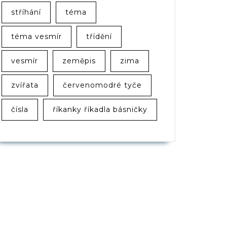
stříhání
téma
téma vesmír
třídění
vesmír
zeměpis
zima
zvířata
červenomodré tyče
čísla
říkanky říkadla básničky