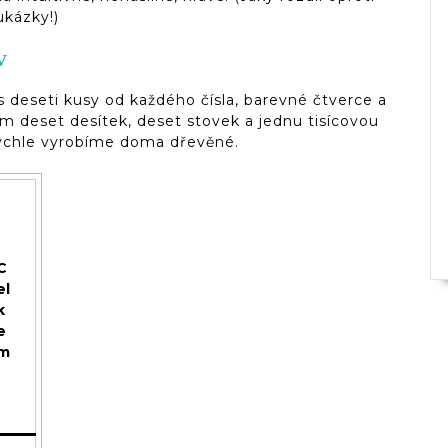
kázky!)
v
s deseti kusy od každého čísla, barevné čtverce a
kem deset desítek, deset stovek a jednu tisícovou
krychle vyrobíme doma dřevěné.
C
el
k
e
m