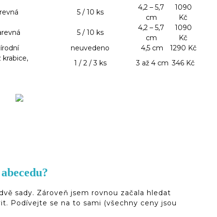
4,2 – 5,7
1090
arevná
5 / 10 ks
cm
Kč
4,2 – 5,7
1090
barevná
5 / 10 ks
cm
Kč
řírodní
neuvedeno
4,5 cm
1290 Kč
 krabice,
1 / 2 / 3 ks
3 až 4 cm
346 Kč
u abecedu?
 dvě sady. Zároveň jsem rovnou začala hledat
vit. Podívejte se na to sami (všechny ceny jsou