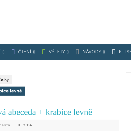
Í
ČTENÍ
VÝLETY
NÁVODY
K TIS
můcky
bice levně
vá abeceda + krabice levně
ments
|
20:41