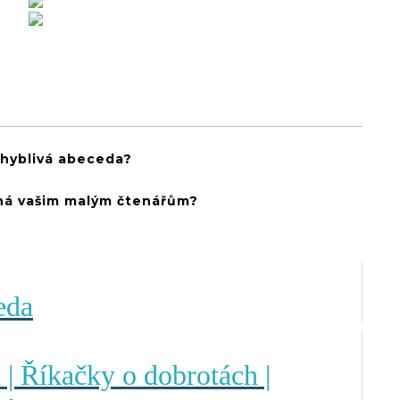
ohyblivá abeceda?
á vašim malým čtenářům?
eda
 | Říkačky o dobrotách |