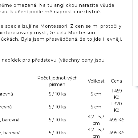
měrně omezená. Na tu anglickou narazíte všude
jsou k učení podle mě naprosto nezbytné.
e specializují na Montessori. Z cen se mi protočily
ainteresovaný myslí, že celá Montessori
ckách. Byla jsem přesvědčená, že to jde i levněji,
h nabídek pro představu (všechny ceny jsou
Počet jednotlivých
Velikost
Cena
písmen
1 459
barevná
5 / 10 ks
5 cm
Kč
1 320
arevná
5 / 10 ks
5 cm
Kč
4,2 – 5,7
e, barevná
5 / 10 ks
495 Kč
cm
4,2 – 5,7
e, barevná
5 / 10 ks
495 Kč
cm