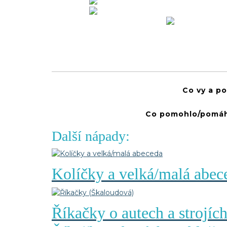
Co vy a p
Co pomohlo/pomáh
Další nápady:
Kolíčky a velká/malá abec
Říkačky o autech a strojích