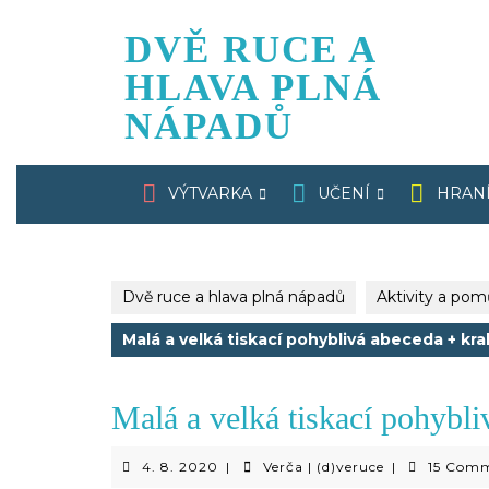
Skip
to
DVĚ RUCE A
content
HLAVA PLNÁ
NÁPADŮ
VÝTVARKA
UČENÍ
HRAN
Dvě ruce a hlava plná nápadů
Aktivity a po
Malá a velká tiskací pohyblivá abeceda + kra
Malá a velká tiskací pohybli
4.
Verča
4. 8. 2020
|
Verča | (d)veruce
|
15 Com
8.
|