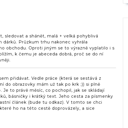
t, sledovat a shánět, malá + velká pohyblivá
ch dárků. Průzkum trhu nakonec vyhrála
o obchodu. Oproti jiným se to výrazně vyplatilo i s
ížím, k čemu je abeceda dobrá, proč se do ní
něji.
em přidávat. Vedle práce (která se sestává z
ání do obrazovky mám už tak po krk ;)) si plně
e
. Je to právě měsíc, co pochopil, jak se skládají
ázků, básničky i krátký text. Jeho cesta za písmenky
lastní článek (bude tu odkaz). V tomto se chci
které ho na této cestě doprovázely, a sice