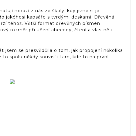
matují mnozí z nás ze školy, kdy jsme si je
 do jakéhosi kapsáře s tvrdými deskami. Dřevěná
verzí téhož. Větší formát dřevěných písmen
vý rozměr při učení abecedy, čtení a vlastně i
át jsem se přesvědčila o tom, jak propojení několika
to spolu někdy souvisí i tam, kde to na první