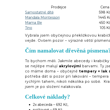
Prodejce
Cena
Samostatné dítě
598 K
Mandala Montessori
1445 K
Mama Be
450 K
Tino
105 K
Vybrala jsem obyčejnou překližkovou krabič
vejde. Ovšem pozor – výrazně větší písmena
Čím namalovat dřevěná písmena
To bychom měli. Jakmile abecedy i krabičky
se nejlépe malují
akrylovými
barvami. Ty jse
co máme doma – obyčejné
tempery + lak 
potřeba dát si pozor při lakování – tempera 
rychlým tahem, nikoli několika po sobě. Kra
jsem je po složení nalakovala.
Celkové náklady?
2x abeceda – 692 Kč,
poštovné – 69 Kč,