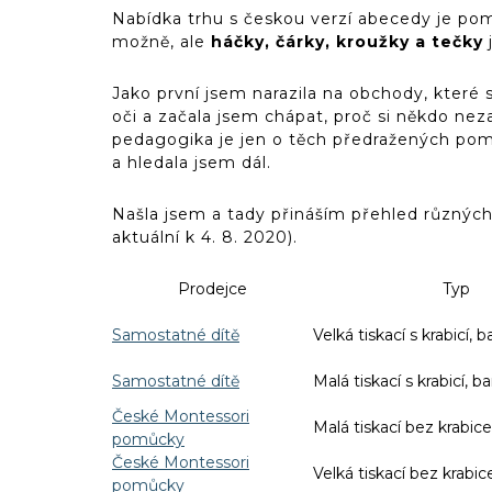
Nabídka trhu s českou verzí abecedy je po
možně, ale
háčky, čárky, kroužky a tečky
Jako první jsem narazila na obchody, které s
oči a začala jsem chápat, proč si někdo nez
pedagogika je jen o těch předražených pomů
a hledala jsem dál.
Našla jsem a tady přináším přehled různýc
aktuální k 4. 8. 2020).
Prodejce
Typ
Samostatné dítě
Velká tiskací s krabicí, 
Samostatné dítě
Malá tiskací s krabicí, b
České Montessori
Malá tiskací bez krabic
pomůcky
České Montessori
Velká tiskací bez krabic
pomůcky