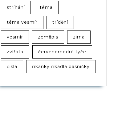
stříhání
téma
téma vesmír
třídění
vesmír
zeměpis
zima
zvířata
červenomodré tyče
čísla
říkanky říkadla básničky