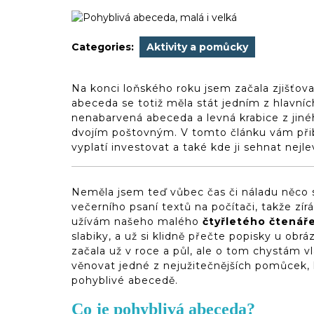
2020
(d)veruce
Categories:
Aktivity a pomůcky
Na konci loňského roku jsem začala zjišťova
abeceda se totiž měla stát jedním z hlavní
nenabarvená abeceda a levná krabice z jinéh
dvojím poštovným. V tomto článku vám přibl
vyplatí investovat a také kde ji sehnat nejlev
Neměla jsem teď vůbec čas či náladu něco s
večerního psaní textů na počítači, takže zír
užívám našeho malého
čtyřletého čtenář
slabiky, a už si klidně přečte popisky u obr
začala už v roce a půl, ale o tom chystám v
věnovat jedné z nejužitečnějších pomůcek, 
pohyblivé abecedě.
Co je pohyblivá abeceda?