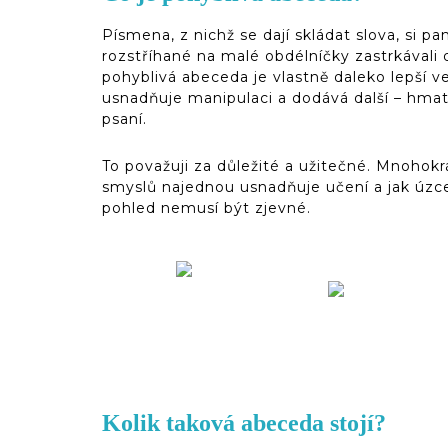
Písmena, z nichž se dají skládat slova, si pa
rozstříhané na malé obdélníčky zastrkávali
pohyblivá abeceda je vlastně daleko lepší 
usnadňuje manipulaci a dodává další – hmato
psaní.
To považuji za důležité a užitečné. Mnohokr
smyslů najednou usnadňuje učení a jak úzce 
pohled nemusí být zjevné.
Kolik taková abeceda stojí?