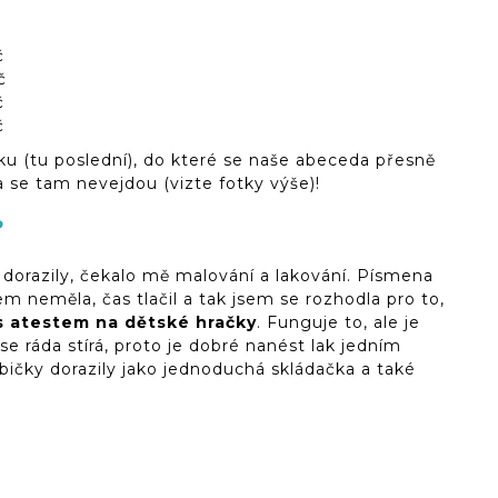
č
č
č
č
ku (tu poslední), do které se naše abeceda přesně
 se tam nevejdou (vizte fotky výše)!
?
 dorazily, čekalo mě malování a lakování. Písmena
m neměla, čas tlačil a tak jsem se rozhodla pro to,
s atestem na dětské hračky
. Funguje to, ale je
se ráda stírá, proto je dobré nanést lak jedním
bičky dorazily jako jednoduchá skládačka a také