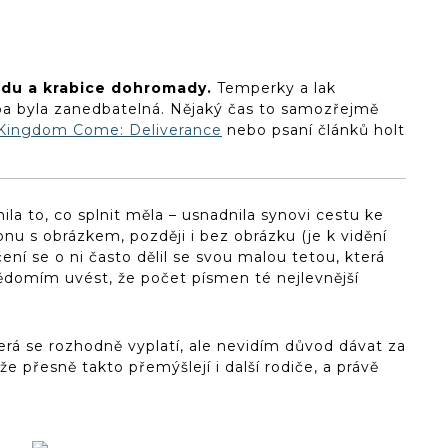
edu a krabice dohromady.
Temperky a lak
a byla zanedbatelná. Nějaký čas to samozřejmě
Kingdom Come: Deliverance
nebo psaní článků holt
a to, co splnit měla – usnadnila synovi cestu ke
lonu s obrázkem, později i bez obrázku (je k vidění
učení se o ni často dělil se svou malou tetou, která
vědomím uvést, že počet písmen té nejlevnější
erá se rozhodně vyplatí, ale nevidím důvod dávat za
že přesně takto přemýšlejí i další rodiče, a právě