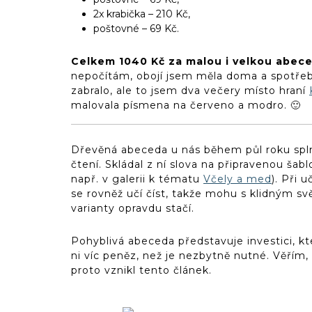
2x krabička – 210 Kč,
poštovné – 69 Kč.
Celkem 1040 Kč za malou i velkou abec
nepočítám, obojí jsem měla doma a spotřeb
zabralo, ale to jsem dva večery místo hraní
malovala písmena na červeno a modro. 🙂
Dřevěná abeceda u nás během půl roku splnil
čtení. Skládal z ní slova na připravenou šab
např. v galerii k tématu
Včely a med
). Při 
se rovněž učí číst, takže mohu s klidným s
varianty opravdu stačí.
Pohyblivá abeceda představuje investici, kt
ni víc peněz, než je nezbytně nutné. Věřím, 
proto vznikl tento článek.