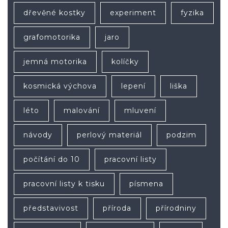
dřevěné kostky
experiment
fyzika
grafomotorika
jaro
jemná motorika
kolíčky
kosmická výchova
lepení
liška
léto
malování
mluvení
návody
perlový materiál
podzim
počítání do 10
pracovní listy
pracovní listy k tisku
písmena
představivost
příroda
přírodniny