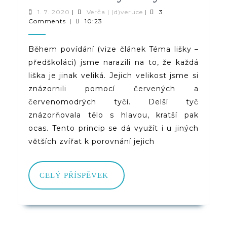
6
1.
Verča
1. 7. 2020
|
Verča | (d)veruce
|
3
7.
|
Comments
|
10:23
Druhů
2020
(d)veruce
Lišek
Během povídání (vize článek Téma lišky –
předškoláci) jsme narazili na to, že každá
Pomocí
liška je jinak veliká. Jejich velikost jsme si
Červený
znázornili pomocí červených a
A
červenomodrých tyčí. Delší tyč
znázorňovala tělo s hlavou, kratší pak
Červen
ocas. Tento princip se dá využít i u jiných
Tyčí
větších zvířat k porovnání jejich
CELÝ
CELÝ PŘÍSPĚVEK
PŘÍSPĚVEK