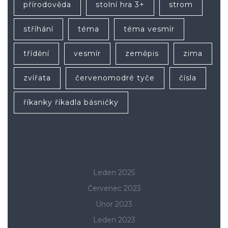
přírodověda
stolní hra 3+
strom
stříhání
téma
téma vesmír
třídění
vesmír
zeměpis
zima
zvířata
červenomodré tyče
čísla
říkanky říkadla básničky
Leden 2025
Červenec 2023
Únor 2023
Leden 2023