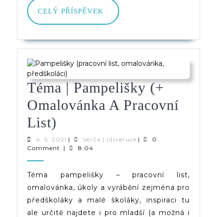
CELÝ
CELÝ PŘÍSPĚVEK
PŘÍSPĚVEK
Téma | Pampelišky (+
Omalovánka A Pracovní
Téma
List)
|
4.
Verča
4. 6. 2021
|
Verča | (d)veruce
|
0
6.
|
Comment
|
8:04
Pampelišky
2021
(d)veruce
(+
Téma pampelišky – pracovní list,
omalovánka, úkoly a vyrábění zejména pro
Omalovánka
předškoláky a malé školáky, inspiraci tu
A
ale určitě najdete i pro mladší (a možná i