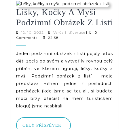
Lišky, Kočky A Myši –
Lišk
Podzimní Obrázek Z Listí
Koč
12.
Verča
12. 10. 2022
|
Verča | (d)veruce
|
0
10.
|
Comments
|
22:38
A
2022
(d)veruce
Myš
Jeden podzimní obrázek z listí pojaly letos
děti zcela po svém a vytvořily rovnou celý
–
příběh, ve kterém figurují, lišky, kočky a
Pod
myši. Podzimní obrázek z listí – moje
Obr
představa Během jedné z posledních
procházek (kde jsme se toulali, si budete
Z
moci brzy přečíst na mém turistickém
List
blogu) jsme nasbírali
CELÝ
CELÝ PŘÍSPĚVEK