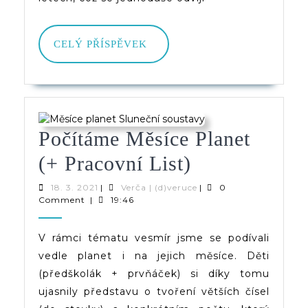
CELÝ
CELÝ PŘÍSPĚVEK
PŘÍSPĚVEK
Počítáme Měsíce Planet
Počítáme
(+ Pracovní List)
Měsíce
18.
Verča
18. 3. 2021
|
Verča | (d)veruce
|
0
3.
|
Comment
|
19:46
Planet
2021
(d)veruce
(+
V rámci tématu vesmír jsme se podívali
vedle planet i na jejich měsíce. Děti
Pracovní
(předškolák + prvňáček) si díky tomu
List)
ujasnily představu o tvoření větších čísel