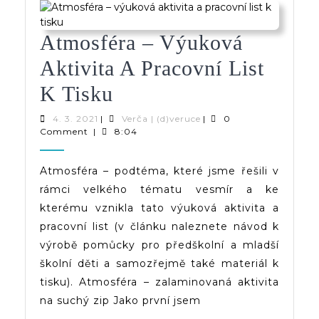
Atmosféra – Výuková
Aktivita A Pracovní List
Atmosféra
K Tisku
–
4.
Verča
4. 3. 2021
|
Verča | (d)veruce
|
0
3.
|
Comment
|
8:04
Výuková
2021
(d)veruce
Aktivita
Atmosféra – podtéma, které jsme řešili v
rámci velkého tématu vesmír a ke
A
kterému vznikla tato výuková aktivita a
Pracovní
pracovní list (v článku naleznete návod k
List
výrobě pomůcky pro předškolní a mladší
školní děti a samozřejmě také materiál k
K
tisku). Atmosféra – zalaminovaná aktivita
Tisku
na suchý zip Jako první jsem