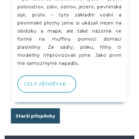
poloostrov, záliv, ostrov, jezero, pevninská
Plochy
šíje, průliv – tyto základní vodní a
Názorně
pevninské plochy jsme si ukázali nejen na
obrázku a mapě, ale také názorně ve
formě na muffiny pomocí domácí
plastelíny. Ze sádry, písku, hlíny či
modelíny Improvizovali jsme. Jako první
mě samozřejmě napadlo,
CELÝ
CELÝ PŘÍSPĚVEK
PŘÍSPĚVEK
Navigace
Starší příspěvky
pro
příspěvky