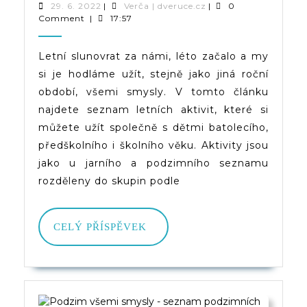
Všemi
29.
Verča
29. 6. 2022
|
Verča | dveruce.cz
|
0
6.
|
Comment
|
17:57
Smysly
2022
dveruce.cz
–
Letní slunovrat za námi, léto začalo a my
si je hodláme užít, stejně jako jiná roční
Seznam
období, všemi smysly. V tomto článku
Letních
najdete seznam letních aktivit, které si
Aktivit
můžete užít společně s dětmi batolecího,
předškolního i školního věku. Aktivity jsou
Nejen
jako u jarního a podzimního seznamu
Pro
rozděleny do skupin podle
Děti
CELÝ
CELÝ PŘÍSPĚVEK
PŘÍSPĚVEK