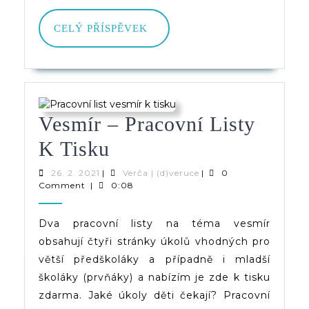
CELÝ
CELÝ PŘÍSPĚVEK
PŘÍSPĚVEK
Vesmír – Pracovní Listy
Vesmír
K Tisku
–
26.
Verča
26. 2. 2021
|
Verča | (d)veruce
|
0
2.
|
Comment
|
0:08
Pracovní
2021
(d)veruce
Listy
Dva pracovní listy na téma vesmír
obsahují čtyři stránky úkolů vhodných pro
K
větší předškoláky a případně i mladší
Tisku
školáky (prvňáky) a nabízím je zde k tisku
zdarma. Jaké úkoly děti čekají? Pracovní