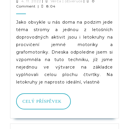
Na
4.
Verča
4. 11. 2022
|
Verča | (d)veruce
|
0
11.
|
Comment
|
8:04
Procvičení
2022
(d)veruce
Jemné
Jako obvykle u nás doma na podzim jede
téma stromy a jednou z letošních
Motoriky
doprovodných aktivit jsou i letokruhy na
A
procvičení jemné motoriky a
Grafomotoriky
grafomotoriky. Dneska odpoledne jsem si
vzpomněla na tuto techniku, jíž jsme
nejednou ve výtvarce na základce
vyplňovali celou plochu čtvrtky. Na
letokruhy je naprosto ideální, vlastně
CELÝ
CELÝ PŘÍSPĚVEK
PŘÍSPĚVEK