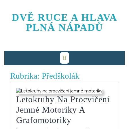
Skip
to
DVĚ RUCE A HLAVA
content
PLNÁ NÁPADŮ
Rubrika:
Předškolák
Letokruhy Na Procvičení
Jemné Motoriky A
Letokruhy
Grafomotoriky