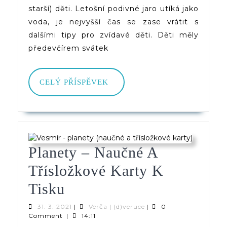
Pracovní
starší) děti. Letošní podivné jaro utíká jako
voda, je nejvyšší čas se zase vrátit s
List)
dalšími tipy pro zvídavé děti. Děti měly
předevčírem svátek
CELÝ
CELÝ PŘÍSPĚVEK
PŘÍSPĚVEK
Planety – Naučné A
Třísložkové Karty K
Planety
Tisku
–
31.
Verča
31. 3. 2021
|
Verča | (d)veruce
|
0
3.
|
Comment
|
14:11
Naučné
2021
(d)veruce