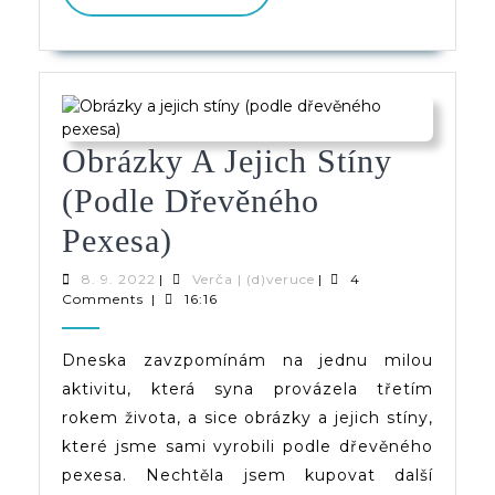
PŘÍSPĚVEK
Obrázky A Jejich Stíny
(podle Dřevěného
Obrázky
Pexesa)
A
8.
Verča
8. 9. 2022
|
Verča | (d)veruce
|
4
9.
|
Comments
|
16:16
Jejich
2022
(d)veruce
Stíny
Dneska zavzpomínám na jednu milou
aktivitu, která syna provázela třetím
(podle
rokem života, a sice obrázky a jejich stíny,
Dřevěného
které jsme sami vyrobili podle dřevěného
Pexesa)
pexesa. Nechtěla jsem kupovat další