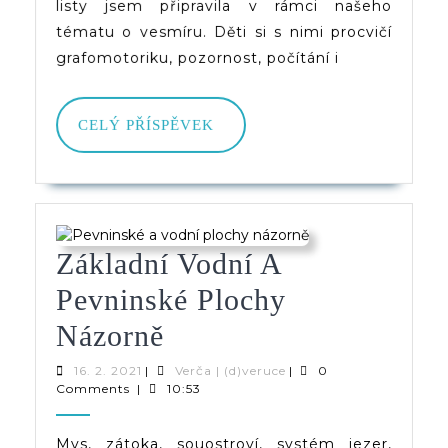
listy jsem připravila v rámci našeho
tématu o vesmíru. Děti si s nimi procvičí
grafomotoriku, pozornost, počítání i
CELÝ
CELÝ PŘÍSPĚVEK
PŘÍSPĚVEK
Základní Vodní A
Pevninské Plochy
Základní
Názorně
Vodní
16.
Verča
16. 2. 2021
|
Verča | (d)veruce
|
0
2.
|
Comments
|
10:53
A
2021
(d)veruce
Pevninské
Mys, zátoka, souostroví, systém jezer,