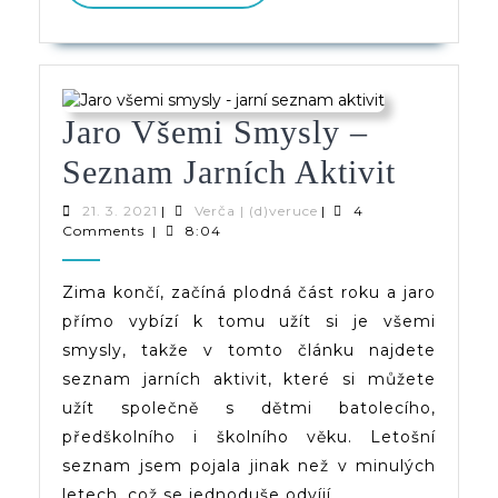
PŘÍSPĚVEK
Jaro Všemi Smysly –
Jaro
Seznam Jarních Aktivit
Všemi
21.
Verča
21. 3. 2021
|
Verča | (d)veruce
|
4
3.
|
Comments
|
8:04
Smysl
2021
(d)veruce
–
Zima končí, začíná plodná část roku a jaro
přímo vybízí k tomu užít si je všemi
Sezna
smysly, takže v tomto článku najdete
Jarních
seznam jarních aktivit, které si můžete
Aktivit
užít společně s dětmi batolecího,
předškolního i školního věku. Letošní
seznam jsem pojala jinak než v minulých
letech, což se jednoduše odvíjí