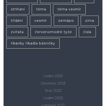
stříhání
téma
téma vesmír
třídění
vesmír
zeměpis
zima
zvířata
červenomodré tyče
čísla
říkanky říkadla básničky
Leden 2025
Červenec 2023
Únor 2023
Leden 2023
Listopad 2022