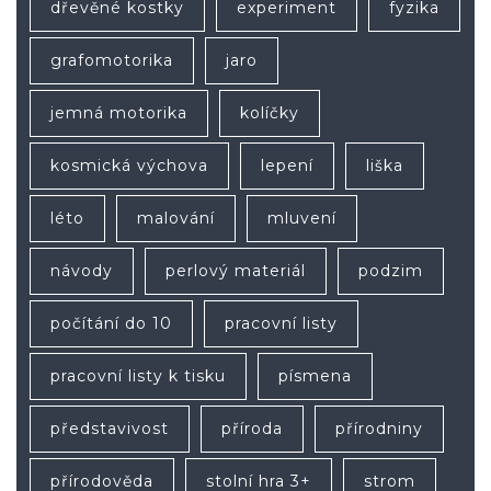
dřevěné kostky
experiment
fyzika
grafomotorika
jaro
jemná motorika
kolíčky
kosmická výchova
lepení
liška
léto
malování
mluvení
návody
perlový materiál
podzim
počítání do 10
pracovní listy
pracovní listy k tisku
písmena
představivost
příroda
přírodniny
přírodověda
stolní hra 3+
strom