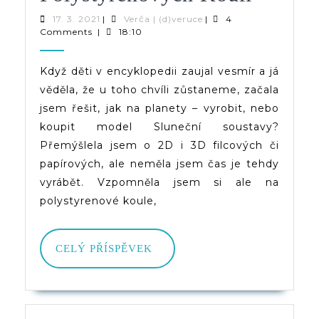
Vyrobi
17.
Verča
17. 3. 2021
|
Verča | (d)veruce
|
4
3.
|
Comments
|
18:10
Model
2021
(d)veruce
Sluneč
Když děti v encyklopedii zaujal vesmír a já
věděla, že u toho chvíli zůstaneme, začala
Sousta
jsem řešit, jak na planety – vyrobit, nebo
(planet
koupit model Sluneční soustavy?
Z
Přemýšlela jsem o 2D i 3D filcových či
papírových, ale neměla jsem čas je tehdy
Polyst
vyrábět. Vzpomněla jsem si ale na
Koulí
polystyrenové koule,
CELÝ
CELÝ PŘÍSPĚVEK
PŘÍSPĚVEK