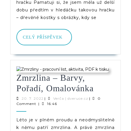
hračku Pamatuji si, že jsem měla už delší
dobu předtím v hledáčku takovou hračku
– dřevěné kostky s obrázky, kdy se
CELÝ
CELÝ PŘÍSPĚVEK
PŘÍSPĚVEK
Zmrzlina – Barvy,
Zmrzlina
Pořadí, Omalovánka
–
20.
Verča
20. 7. 2022
|
Verča | dveruce.cz
|
0
7.
|
Comment
|
16:46
Barvy,
2022
dveruce.cz
Pořadí,
Léto je v plném proudu a neodmyslitelně
k němu patří zmrzlina. A právě zmrzlina
Omalová