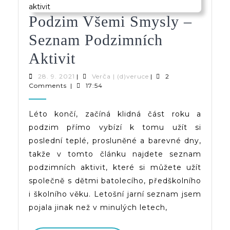
Podzim Všemi Smysly –
Seznam Podzimních
Podzim
Aktivit
Všemi
28.
Verča
28. 9. 2021
|
Verča | (d)veruce
|
2
9.
|
Comments
|
17:54
Smysly
2021
(d)veruce
–
Léto končí, začíná klidná část roku a
podzim přímo vybízí k tomu užít si
Seznam
poslední teplé, prosluněné a barevné dny,
Podzimních
takže v tomto článku najdete seznam
Aktivit
podzimních aktivit, které si můžete užít
společně s dětmi batolecího, předškolního
i školního věku. Letošní jarní seznam jsem
pojala jinak než v minulých letech,