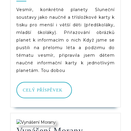
A
Vesmír, konkrétně planety Sluneční
soustavy jako naučné a třísložkové karty k
Třísložkové
tisku pro menší i větší děti (předškoláky,
Karty
mladší školáky). Přiřazování obrázků
K
planet k informacím o nich Když jsme se
pustili na přelomu léta a podzimu do
Tisku
tématu vesmír, připravila jsem dětem
naučné informační karty k jednotlivým
planetám. Tou dobou
CELÝ
CELÝ PŘÍSPĚVEK
PŘÍSPĚVEK
Vynášení Morany,