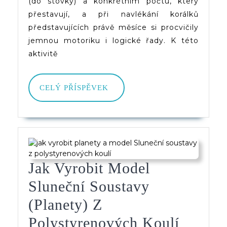
(do stovky) a konkrétním počtu, který
přestavují, a při navlékání korálků
představujících právě měsíce si procvičily
jemnou motoriku i logické řady. K této
aktivitě
CELÝ
CELÝ PŘÍSPĚVEK
PŘÍSPĚVEK
Jak Vyrobit Model
Sluneční Soustavy
(planety) Z
Jak
Polystyrenových Koulí