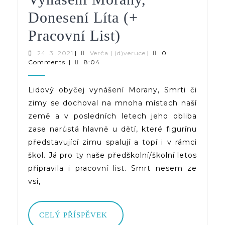
Donesení Líta (+
Vynášení
Pracovní List)
Morany,
24.
Verča
24. 3. 2021
|
Verča | (d)veruce
|
0
3.
|
Comments
|
8:04
Donesení
2021
(d)veruce
Líta
Lidový obyčej vynášení Morany, Smrti či
zimy se dochoval na mnoha místech naší
(+
země a v posledních letech jeho obliba
Pracovní
zase narůstá hlavně u dětí, které figurínu
List)
představující zimu spalují a topí i v rámci
škol. Já pro ty naše předškolní/školní letos
připravila i pracovní list. Smrt nesem ze
vsi,
CELÝ
CELÝ PŘÍSPĚVEK