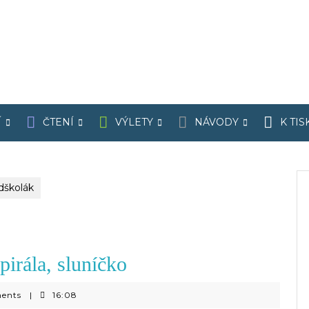
Í
ČTENÍ
VÝLETY
NÁVODY
K TIS
dškolák
pirála, sluníčko
ents
|
16:08