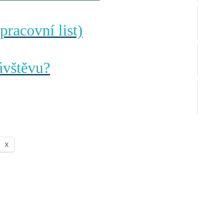
pracovní list)
ávštěvu?
X