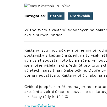
2019
(d)veruce
Categories:
Batole
Předškolák
Různé tvary z kaštanů skládaných na nakresl
aktuální roční období.
Kaštany jsou moc pěkný a příjemný přírodní
postavičky z kaštanů a špejlí, na to však je
vymyslet spousta. Toto byla naše první pod
jsem přemýšlela, jaký předmět pro tuto akti
výletech narazit na nějaké pěkné. Dobře by j
doma nedostávalo. Kaštany přišly jako na z
Cvičení je opět zaměřeno na jemnou motorik
aktuální a velmi úzce to souviselo s raketov
– kaštany rády kutálí. 😉
Co potřebujete: