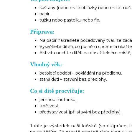
kaštany (nebo malé oblázky nebo malé mušle
papír,
tužku nebo pastelku nebo fix.
Příprava:
Na papír nakreslete požadovaný tvar, ze začá
Vysvětlete dítěti, co po něm chcete, a ukažt
Aktivitu nechte dítěti na dosažitelném místě,
Vhodný věk:
batolecí období – pokládání na předlohu,
starší děti – stavění bez předlohy.
Co si dítě procvičuje:
jemnou motoriku,
trpělivost,
představivost (při stavění bez předlohy).
Tohle je výsledek naší loňské (spolu)práce, 