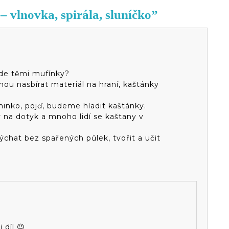
– vlnovka, spirála, sluníčko”
bude těmi mufínky?
hou nasbírat materiál na hraní, kaštánky
inko, pojď, budeme hladit kaštánky.
ý na dotyk a mnoho lidí se kaštany v
chat bez spařených půlek, tvořit a učit
 díl 😉