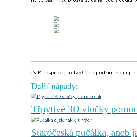
na to těším. Já prostě strašně ráda sleduju t
Další inspiraci, co tvořit na podzim hledejte
Další nápady:
Třpytivé 3D vločky pomocí
Staročeská pučálka, aneb ja