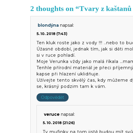
2 thoughts on “Tvary z kaštanů 
blondýna
napsal:
5. 10. 2018 (7:43)
Ten kluk roste jako z vody !!! ..nebo to 
Úžasné období, jednak tím, jak si děti mo
si v ruce pohladí.
Moje Verunka vždy jako malá říkala …mam
Tenhle přírodní materiál je přeci příjemn
kapse při hlazení uklidňuje.
Užívejte tento skvělý čas, kdy můžeme dý
se, krásný podzim tam k vám.
Odpovědět
veruce
napsal:
5. 10. 2018 (21:26)
Ty mufinky na tom jistě budou mít svůj