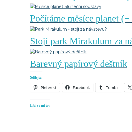
Počítáme měsíce planet (+ 
Stojí park Mirakulum za n
Barevný papírový deštník
Sdílejte:
Pinterest
Facebook
Tumblr
Líbí se mi to: