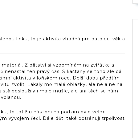
enou linku, to je aktivita vhodná pro batolecí věk a
 materiál. Z dětství si vzpomínám na zvířátka a
ště nenastal ten pravý čas. S kaštany se toho ale dá
zimní aktivita v loňském roce. Delší dobu předtím
vitu zvolit. Lákaly mě malé oblázky, ale ne a ne na
istě posloužily i malé mušle, ale ani těch se nám
avolanou.
u, to totiž u nás loni na podzim bylo velmi
ým vývojem řeči. Dále děti také potrénují trpělivost