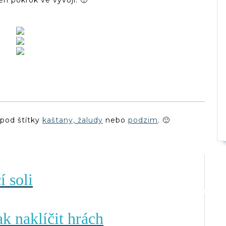
en pokrok ve vývoji. 🙂
 pod štítky
kaštany, žaludy
nebo
podzim
. 🙂
 soli
k naklíčit hrách