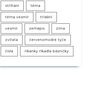
stříhání
téma
téma vesmír
třídění
vesmír
zeměpis
zima
zvířata
červenomodré tyče
čísla
říkanky říkadla básničky