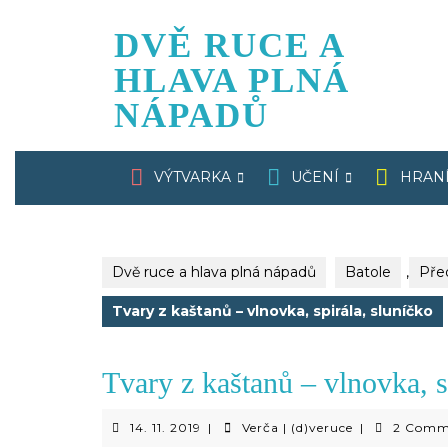
Skip
to
DVĚ RUCE A
content
HLAVA PLNÁ
NÁPADŮ
VÝTVARKA
UČENÍ
HRAN
Dvě ruce a hlava plná nápadů
Batole
,
Pře
Tvary z kaštanů – vlnovka, spirála, sluníčko
Tvary z kaštanů – vlnovka, s
14.
Verča
14. 11. 2019
|
Verča | (d)veruce
|
2 Comm
11.
|