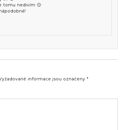
se tomu nedivím 🙂
A nápodobně!
Vyžadované informace jsou označeny
*