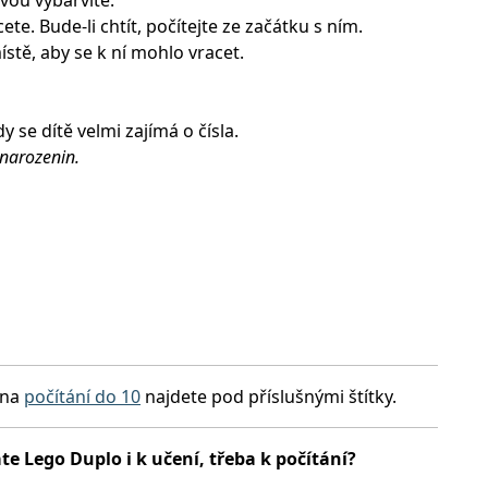
vou vybarvíte.
ete. Bude-li chtít, počítejte ze začátku s ním.
ístě, aby se k ní mohlo vracet.
 se dítě velmi zajímá o čísla.
 narozenin.
 na
počítání do 10
najdete pod příslušnými štítky.
te Lego Duplo i k učení, třeba k počítání?