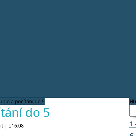
plo a počítání do 5
Hl
tání do 5
1 
nt
|
16:08