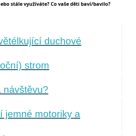
ebo stále využíváte? Co vaše děti baví/bavilo?
větélkující duchové
oční) strom
a návštěvu?
í jemné motoriky a