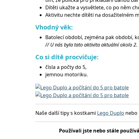
tím, že políčka pro přikládání danou bar
Dítěti ukažte a vysvětlete, co po něm chc
Aktivitu nechte dítěti na dosažitelném m
Vhodný věk:
Batolecí období, zejména pak období, kdy
// U nás byla tato aktivita aktuální okolo 2.
Co si dítě procvičuje:
čísla a počty do 5,
jemnou motoriku.
Naše další tipy s kostkami
Lego Duplo
nebo
Používali jste nebo stále používá