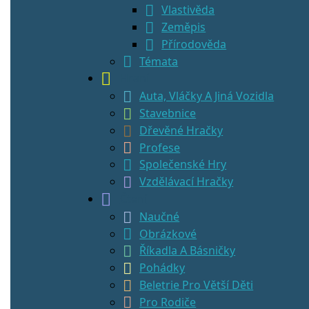
Vlastivěda
Zeměpis
Přírodověda
Témata
Hraní
Auta, Vláčky A Jiná Vozidla
Stavebnice
Dřevěné Hračky
Profese
Společenské Hry
Vzdělávací Hračky
Čtení
Naučné
Obrázkové
Říkadla A Básničky
Pohádky
Beletrie Pro Větší Děti
Pro Rodiče