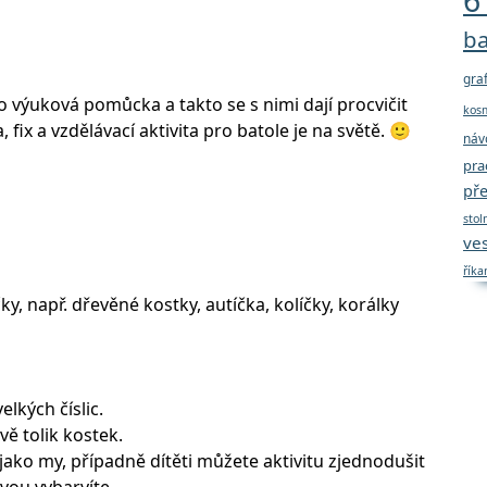
6 
ba
gra
 výuková pomůcka a takto se s nimi dají procvičit
kos
a, fix a vzdělávací aktivita pro batole je na světě. 🙂
náv
pra
pře
stol
ve
říka
y, např. dřevěné kostky, autíčka, kolíčky, korálky
elkých číslic.
vě tolik kostek.
jako my, případně dítěti můžete aktivitu zjednodušit