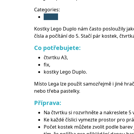
2020
(d)veruce
Categories:
Batole
Kostky Lego Duplo nám často posloužily jako
čísla a počítání do 5. Stačí pár kostek, čtvrtk
Co potřebujete:
čtvrtku A3,
fix,
kostky Lego Duplo.
Místo Lega lze použít samozřejmě i jiné hračk
nebo třeba pastelky.
Příprava:
Na čtvrtku si rozvrhněte a nakreslete 5 v
Ke každé číslici vymezte prostor pro prá
Počet kostek můžete zvolit podle barev 