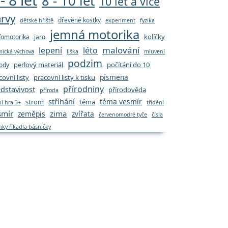
- 8 let
8 - 10 let
10 let a více
rvy
dřevěné kostky
dětské hřiště
experiment
fyzika
jemná motorika
kolíčky
fomotorika
jaro
malování
lepení
léto
mická výchova
liška
mluvení
podzim
perlový materiál
počítání do 10
ody
písmena
covní listy
pracovní listy k tisku
přírodniny
dstavivost
přírodověda
příroda
stříhání
téma vesmír
strom
téma
ní hra 3+
třídění
smír
zima
zeměpis
zvířata
červenomodré tyče
čísla
nky říkadla básničky