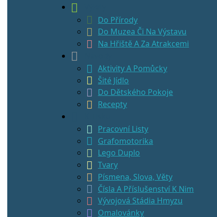
Výlety
Do Přírody
Do Muzea Či Na Výstavu
Na Hřiště A Za Atrakcemi
Návody
Aktivity A Pomůcky
Šité Jídlo
Do Dětského Pokoje
Recepty
K Tisku
Pracovní Listy
Grafomotorika
Lego Duplo
Tvary
Písmena, Slova, Věty
Čísla A Příslušenství K Nim
Vývojová Stádia Hmyzu
Omalovánky