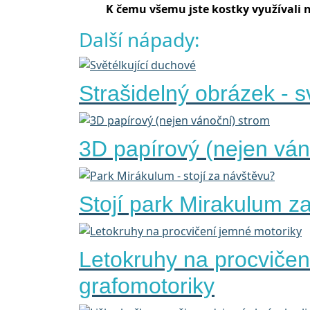
K čemu všemu jste kostky využívali n
Další nápady:
Strašidelný obrázek - s
3D papírový (nejen ván
Stojí park Mirakulum z
Letokruhy na procvičen
grafomotoriky