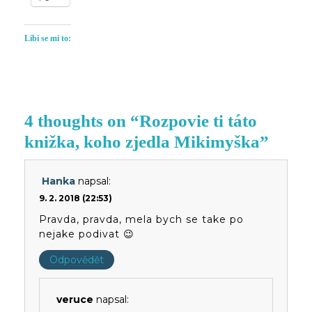
Líbí se mi to:
4 thoughts on “Rozpovie ti táto
knižka, koho zjedla Mikimyška”
Hanka
napsal:
9. 2. 2018 (22:53)
Pravda, pravda, mela bych se take po
nejake podivat 😉
Odpovědět
veruce
napsal: