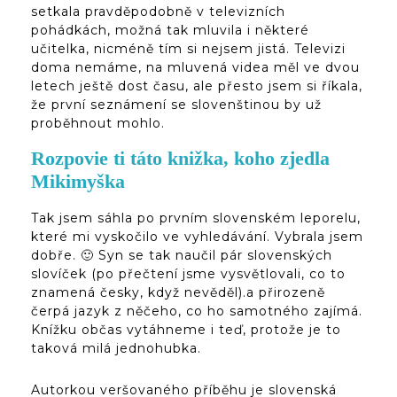
setkala pravděpodobně v televizních
pohádkách, možná tak mluvila i některé
učitelka, nicméně tím si nejsem jistá. Televizi
doma nemáme, na mluvená videa měl ve dvou
letech ještě dost času, ale přesto jsem si říkala,
že první seznámení se slovenštinou by už
proběhnout mohlo.
Rozpovie ti táto knižka, koho zjedla
Mikimyška
Tak jsem sáhla po prvním slovenském leporelu,
které mi vyskočilo ve vyhledávání. Vybrala jsem
dobře. 🙂 Syn se tak naučil pár slovenských
slovíček (po přečtení jsme vysvětlovali, co to
znamená česky, když nevěděl).a přirozeně
čerpá jazyk z něčeho, co ho samotného zajímá.
Knížku občas vytáhneme i teď, protože je to
taková milá jednohubka.
Autorkou veršovaného příběhu je slovenská