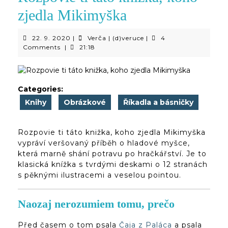
zjedla Mikimyška
22.
Verča
22. 9. 2020
|
Verča | (d)veruce
|
4
9.
|
Comments
|
21:18
2020
(d)veruce
Categories:
Knihy
Obrázkové
Říkadla a básničky
Rozpovie ti táto knižka, koho zjedla Mikimyška
vypráví veršovaný příběh o hladové myšce,
která marně shání potravu po hračkářství. Je to
klasická knížka s tvrdými deskami o 12 stranách
s pěknými ilustracemi a veselou pointou.
Naozaj nerozumiem tomu, prečo
Před časem o tom psala
Čaja z Paláca
a psala