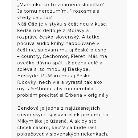
„Maminko co to znamená slniečko?
Ja tomu nerozumím…“ rozosmiala
vtedy celú loď.
Náš Ošo je v styku s češtinou v kuse,
keďže náš dedo je z Moravy a
rozpráva česko-slovenský. A tatko
počúva audio knihy napočúvané v
češtine, spievam mu aj české piesne
– country, Čechomor, Fleret. Máš ma
ovečko dávno spát už pozná celé a
spieva si so mnou aj Beskyde,
Beskyde. Púšťam mu aj české
ľudovky, nech vie a vyrastá tak ako
my s češtinou, aby mu nerobilo
problém prečítať si Erbena v originály
:-).
Bendová je jedna z najúžasnejších
slovenských spisovateliek pre deti, tá
Mikymiška je úžasná. A ak by ste
chceli časom, keď Vlča bude rásť
pokračovať v slovenských riekankach,