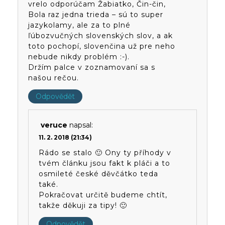
vrelo odporúčam Žabiatko, Čin-čin,
Bola raz jedna trieda – sú to super
jazykolamy, ale za to plné
ľúbozvučných slovenských slov, a ak
toto pochopí, slovenčina už pre neho
nebude nikdy problém :-).
Držím palce v zoznamovaní sa s
našou rečou.
Odpovědět
veruce
napsal:
11. 2. 2018 (21:34)
Rádo se stalo 🙂 Ony ty příhody v
tvém článku jsou fakt k pláči a to
osmileté české děvčátko teda
také.
Pokračovat určitě budeme chtít,
takže děkuji za tipy! 🙂
Odpovědět