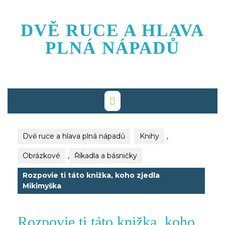
Skip
to
DVĚ RUCE A HLAVA
content
PLNÁ NÁPADŮ
Dvě ruce a hlava plná nápadů
Knihy
,
Obrázkové
,
Říkadla a básničky
Rozpovie ti táto knižka, koho zjedla
Mikimyška
Rozpovie ti táto knižka, koho