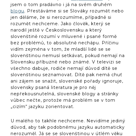
jsem o tom pradávno i já na svém druhém
blogu
. Přestáváme si se Slováky rozumět nebo
jen děláme, že si nerozumíme, případně si
rozumět nechceme. Jako člověk, který se
narodil ještě v Československu a který
slovenštině rozumí v mluvené i psané formě
bez problémů, to absolutně nechápu. Příčinu
vidím zejména v tom, že mladší lidé se se
slovenštinou nemusí setkávat, pokud nemají na
Slovensku příbuzné nebo známé. V televizi se
všechno dabuje, rodiče nemají důvod dítě se
slovenštinou seznamovat. Dítě pak nemá chuť
ani zájem se snažit, slovenské pořady ignoruje,
slovensky psaná literatura je pro něj
nepřekousnutelná, slovenské blogy a stránky
vůbec nečte, protože má problém se v tom
„cizím“ jazyku zorientovat.
U malého to takhle nechceme. Nevidíme jediný
důvod, aby tak podobnému jazyku automaticky
nerozuměl. Já se se slovenštinou v útlém věku