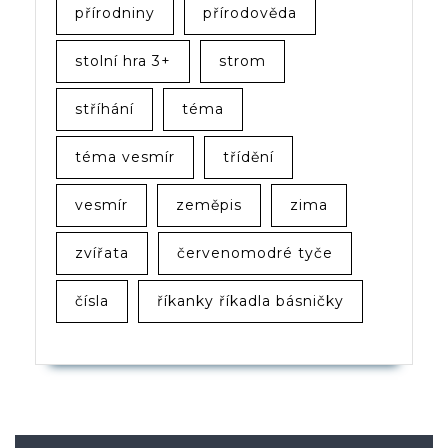
přírodniny
přírodověda
stolní hra 3+
strom
stříhání
téma
téma vesmír
třídění
vesmír
zeměpis
zima
zvířata
červenomodré tyče
čísla
říkanky říkadla básničky