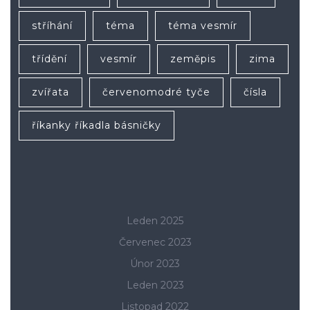
stříhání
téma
téma vesmír
třídění
vesmír
zeměpis
zima
zvířata
červenomodré tyče
čísla
říkanky říkadla básničky
Leden 2025
Červenec 2023
Únor 2023
Leden 2023
Listopad 2022