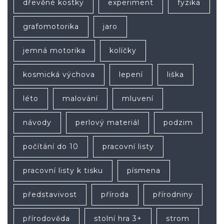
dřevěné kostky
experiment
fyzika
grafomotorika
jaro
jemná motorika
kolíčky
kosmická výchova
lepení
liška
léto
malování
mluvení
návody
perlový materiál
podzim
počítání do 10
pracovní listy
pracovní listy k tisku
písmena
představivost
příroda
přírodniny
přírodověda
stolní hra 3+
strom