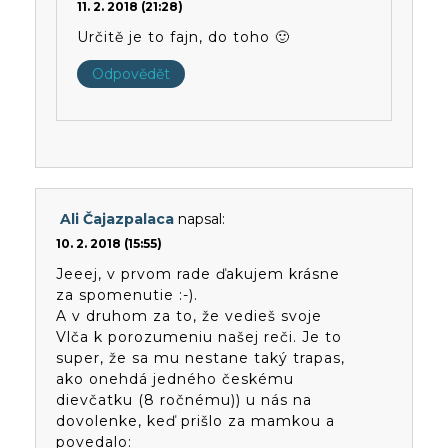
11. 2. 2018 (21:28)
Určitě je to fajn, do toho 🙂
Odpovědět
Ali Čajazpalaca
napsal:
10. 2. 2018 (15:55)
Jeeej, v prvom rade ďakujem krásne
za spomenutie :-).
A v druhom za to, že vedieš svoje
Vlča k porozumeniu našej reči. Je to
super, že sa mu nestane taký trapas,
ako onehdá jedného českému
dievčatku (8 ročnému)) u nás na
dovolenke, keď prišlo za mamkou a
povedalo: