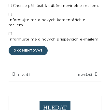
Chci se přihlásit k odběru novinek e-mailem.
Informujte mě o nových komentářích e-
mailem.
Informujte mě o nových příspěvcích e-mailem.
Navigace
pro
STARŠÍ
NOVĚJŠÍ
příspěvek
Previous
Next
post:
post:
HLEDAT