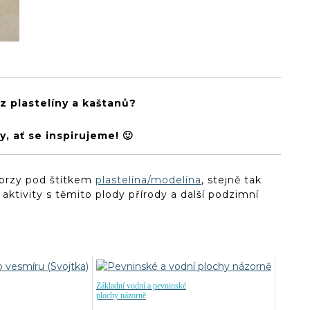
 z plastelíny a kaštanů?
y, ať se inspirujeme! 🙂
ž brzy pod štítkem
plastelína/modelína
, stejně tak
aktivity s těmito plody přírody a další podzimní
Základní vodní a pevninské
plochy názorně