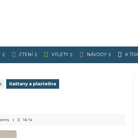
Í
ČTENÍ
VÝLETY
NÁVODY
K TIS
i
Kaštany a plastelína
ents
|
16:14