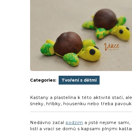
Categories:
Tvoření s dětmi
Kaštany a plastelína k této aktivitě stačí, al
šneky, hříbky, housenku nebo třeba pavouka
Nedávno začal
podzim
a jistě nejsme sami,
listí a vrací se domů s kapsami plnými kašt