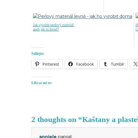
Jak vyrobit perlový materiál,
H
aneb jde to levně?
L
Sdílejte:
Pinterest
Facebook
Tumblr
Líbí se mi to:
2 thoughts on “Kaštany a plaste
anniele
napsal: