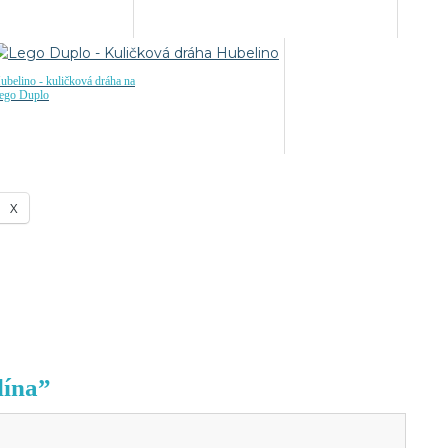
ubelino - kuličková dráha na
ego Duplo
X
lína”