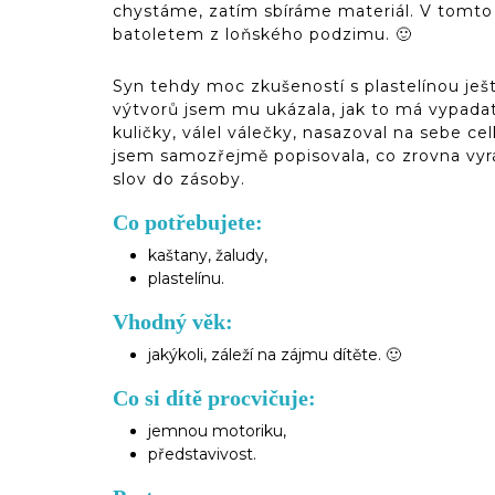
chystáme, zatím sbíráme materiál. V tomto
batoletem z loňského podzimu. 🙂
Syn tehdy moc zkušeností s plastelínou je
výtvorů jsem mu ukázala, jak to má vypadat,
kuličky, válel válečky, nasazoval na sebe ce
jsem samozřejmě popisovala, co zrovna vyrá
slov do zásoby.
Co potřebujete:
kaštany, žaludy,
plastelínu.
Vhodný věk:
jakýkoli, záleží na zájmu dítěte. 🙂
Co si dítě procvičuje:
jemnou motoriku,
představivost.