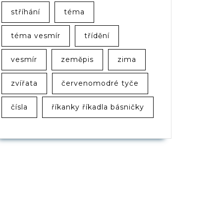
stříhání
téma
téma vesmír
třídění
vesmír
zeměpis
zima
zvířata
červenomodré tyče
čísla
říkanky říkadla básničky