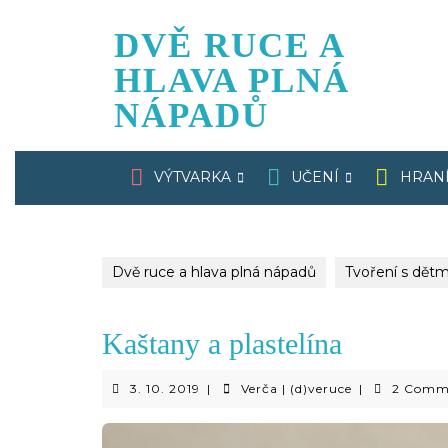
Skip
to
DVĚ RUCE A
content
HLAVA PLNÁ
NÁPADŮ
VÝTVARKA
UČENÍ
HRAN
Dvě ruce a hlava plná nápadů
Tvoření s dětm
Kaštany a plastelína
3.
Verča
3. 10. 2019
|
Verča | (d)veruce
|
2 Comm
10.
|
2019
(d)veruce