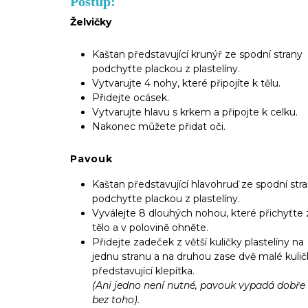
Postup:
Želvičky
Kaštan představující krunýř ze spodní strany
podchyťte plackou z plastelíny.
Vytvarujte 4 nohy, které připojíte k tělu.
Přidejte ocásek.
Vytvarujte hlavu s krkem a připojte k celku.
Nakonec můžete přidat oči.
Pavouk
Kaštan představující hlavohruď ze spodní str
podchyťte plackou z plastelíny.
Vyválejte 8 dlouhých nohou, které přichyťte 
tělo a v polovině ohněte.
Přidejte zadeček z větší kuličky plastelíny na
jednu stranu a na druhou zase dvě malé kulič
představující klepítka.
(Ani jedno není nutné, pavouk vypadá dobře 
bez toho).