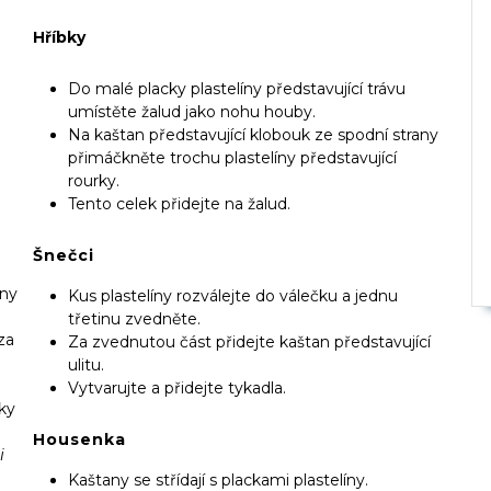
Hříbky
Do malé placky plastelíny představující trávu
umístěte žalud jako nohu houby.
Na kaštan představující klobouk ze spodní strany
přimáčkněte trochu plastelíny představující
rourky.
Tento celek přidejte na žalud.
Šnečci
any
Kus plastelíny rozválejte do válečku a jednu
třetinu zvedněte.
za
Za zvednutou část přidejte kaštan představující
ulitu.
Vytvarujte a přidejte tykadla.
ky
Housenka
i
Kaštany se střídají s plackami plastelíny.