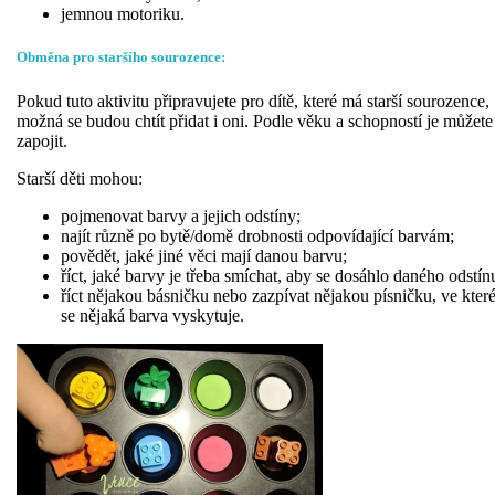
jemnou motoriku.
Obměna pro staršího sourozence:
Pokud tuto aktivitu připravujete pro dítě, které má starší sourozence,
možná se budou chtít přidat i oni. Podle věku a schopností je můžete
zapojit.
Starší děti mohou:
pojmenovat barvy a jejich odstíny;
najít různě po bytě/domě drobnosti odpovídající barvám;
povědět, jaké jiné věci mají danou barvu;
říct, jaké barvy je třeba smíchat, aby se dosáhlo daného odstín
říct nějakou básničku nebo zazpívat nějakou písničku, ve kter
se nějaká barva vyskytuje.