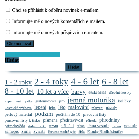
Chci se přihlásit k odběru novinek e-mailem.
Informujte mě o nových komentářích e-mailem.
Informujte mě o nových příspěvcích e-mailem.
Navigace
Next
Novější
Kaštany a plastelína
post:
Hledat
pro
Hledat
příspěvek
4 - 6 let
6 - 8 let
2 - 4 roky
1 - 2 roky
8 - 10 let
10 let a více
barvy
dřevěné kostky
dětské hřiště
jemná motorika
kolíčky
grafomotorika
jaro
experiment
fyzika
malování
lepení
léto
návody
kosmická výchova
liška
mluvení
podzim
perlový materiál
počítání do 10
pracovní listy
přírodniny
představivost
pracovní listy k tisku
písmena
příroda
vesmír
stříhání
přírodověda
strom
téma
téma vesmír
stolní hra 3+
třídění
zima
zeměpis
zvířata
červenomodré tyče
čísla
říkanky říkadla básničky