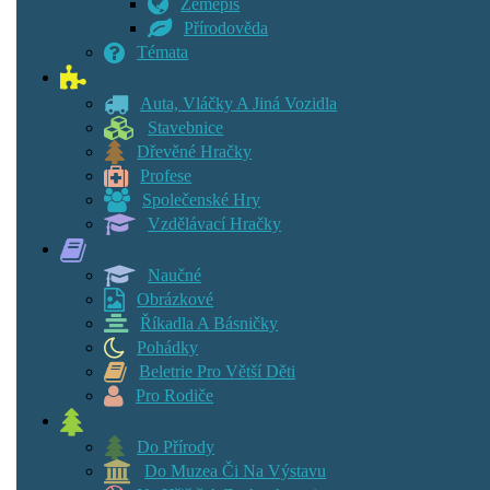
Zeměpis
Přírodověda
Témata
Hraní
Auta, Vláčky A Jiná Vozidla
Stavebnice
Dřevěné Hračky
Profese
Společenské Hry
Vzdělávací Hračky
Čtení
Naučné
Obrázkové
Říkadla A Básničky
Pohádky
Beletrie Pro Větší Děti
Pro Rodiče
Výlety
Do Přírody
Do Muzea Či Na Výstavu