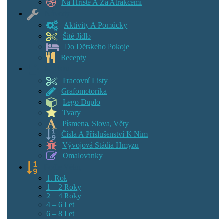
Na Hřiště A Za Atrakcemi
Návody
Aktivity A Pomůcky
Šité Jídlo
Do Dětského Pokoje
Recepty
K Tisku
Pracovní Listy
Grafomotorika
Lego Duplo
Tvary
Písmena, Slova, Věty
Čísla A Příslušenství K Nim
Vývojová Stádia Hmyzu
Omalovánky
Podle Věku
1. Rok
1 – 2 Roky
2 – 4 Roky
4 – 6 Let
6 – 8 Let