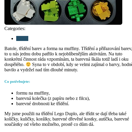
Categories:
Batole
Batole, třídění barev a forma na muffiny. Třídění a přiřazování barev
to u nás jednu dobu patřilo k nejoblíbenějším aktivitám. Na tuto
konkrétní činnost ráda vzpomínám, ta barevná škála totiž ladí i oku
dospělého.
Syna to v období, kdy se velmi zajímal o barvy, hodn
bavilo a vydržel nad tím dlouhé minuty.
Co potřebujete:
formu na muffiny,
barevná kolečka (z papíru nebo z filcu),
barevné drobnosti ke třídění.
My jsme použili na třídění Lego Duplo, ale třídit se dají třeba také
kolíčky, kuličky, korálky, barevné dřevěné kostky, autíčka, barevné
součástky od všeho možného, prostě co dům dá.