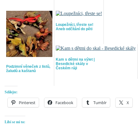
Loupežníci, třeste se!
Aneb odčítání do pěti
Kam s dětmi na výlet |
Besedické skály v
Podzimní věneček z listů,
Českém ráji
žaludů a kaštanů
Sdílejte:
Pinterest
Facebook
Tumblr
X
Líbí se mi to: