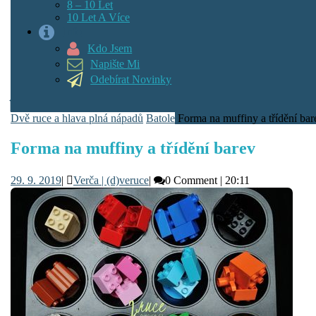
8 – 10 Let
10 Let A Více
Info
Kdo Jsem
Napište Mi
Odebírat Novinky
Dvě ruce a hlava plná nápadů
Batole
Forma na muffiny a třídění bar
Forma na muffiny a třídění barev
29.
Verča
29. 9. 2019
|
Verča | (d)veruce
|
0 Comment
|
20:11
9.
|
2019
(d)veruce