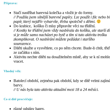
Příprava:
Stačí nastříhat barevná kolečka a vložit je do formy.
// Použila jsem silnější barevné papíry. Lze použít i filc nebo bi
papír, který nejdřív vybarvíte, třeba společně s dětmi.
Do krabice, košíku či mísy připravíte věci na třídění.
// Kostky ke třídění jsem vždy nasbírala do košíku, ale starší dí
si je může samo nacházet po bytě a tím si tuto aktivitu trošku
zkomplikovat. O nasbírání můžete požádat i staršího
sourozence.
Dítěti ukažte a vysvětlete, co po něm chcete. Bude-li chtít, třiď
ze začátku s ním.
Aktivitu nechte dítěti na dosažitelném místě, aby se k ní mohl
vracet.
Vhodný věk:
Batolecí období, zejména pak období, kdy se dítě velmi zajím
barvy.
// U nás byla tato aktivita aktuální mezi 18 a 24 měsíci.
Co si dítě procvičuje:
různé odstíny barev,