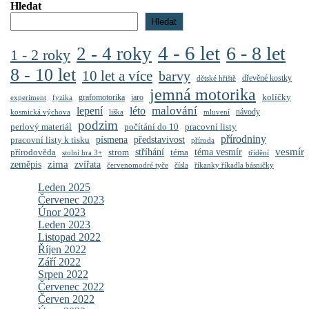
Hledat
Hledat
4 - 6 let
6 - 8 let
2 - 4 roky
1 - 2 roky
8 - 10 let
10 let a více
barvy
dřevěné kostky
dětské hřiště
jemná motorika
kolíčky
grafomotorika
jaro
experiment
fyzika
malování
lepení
léto
návody
kosmická výchova
liška
mluvení
podzim
perlový materiál
počítání do 10
pracovní listy
přírodniny
představivost
pracovní listy k tisku
písmena
příroda
vesmír
stříhání
přírodověda
strom
téma
téma vesmír
stolní hra 3+
třídění
zima
zeměpis
zvířata
červenomodré tyče
čísla
říkanky říkadla básničky
Leden 2025
Červenec 2023
Únor 2023
Leden 2023
Listopad 2022
Říjen 2022
Září 2022
Srpen 2022
Červenec 2022
Červen 2022