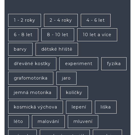
1 - 2 roky
2 - 4 roky
4 - 6 let
6 - 8 let
8 - 10 let
10 let a více
barvy
dětské hřiště
dřevěné kostky
experiment
fyzika
grafomotorika
jaro
jemná motorika
kolíčky
kosmická výchova
lepení
liška
léto
malování
mluvení