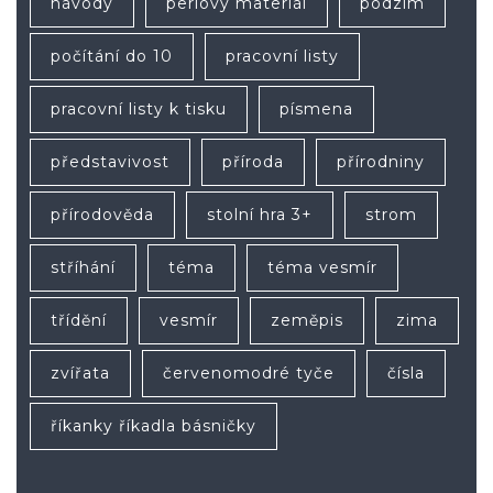
návody
perlový materiál
podzim
počítání do 10
pracovní listy
pracovní listy k tisku
písmena
představivost
příroda
přírodniny
přírodověda
stolní hra 3+
strom
stříhání
téma
téma vesmír
třídění
vesmír
zeměpis
zima
zvířata
červenomodré tyče
čísla
říkanky říkadla básničky