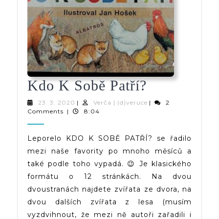
Kdo
Kdo K Sobě Patří?
K
23.
Verča
23. 3. 2020
|
Verča | (d)veruce
|
2
3.
|
Comments
|
8:04
Sobě
2020
(d)veruce
Patří?
Leporelo KDO K SOBĚ PATŘÍ? se řadilo
mezi naše favority po mnoho měsíců a
také podle toho vypadá. 😉 Je klasického
formátu o 12 stránkách. Na dvou
dvoustranách najdete zvířata ze dvora, na
dvou dalších zvířata z lesa (musím
vyzdvihnout, že mezi ně autoři zařadili i