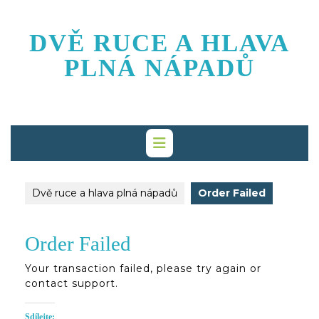
Skip
to
DVĚ RUCE A HLAVA
content
PLNÁ NÁPADŮ
Dvě ruce a hlava plná nápadů
Order Failed
Order Failed
Your transaction failed, please try again or
contact support.
Sdílejte: