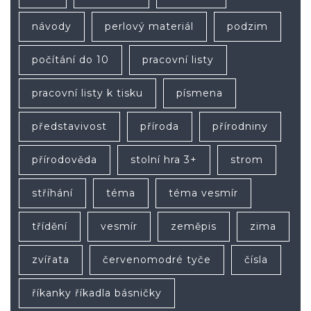
návody
perlový materiál
podzim
počítání do 10
pracovní listy
pracovní listy k tisku
písmena
představivost
příroda
přírodniny
přírodověda
stolní hra 3+
strom
stříhání
téma
téma vesmír
třídění
vesmír
zeměpis
zima
zvířata
červenomodré tyče
čísla
říkanky říkadla básničky