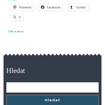
Pinterest
Facebook
Tumblr
X
Líbí se mi to:
Hledat
Hledat