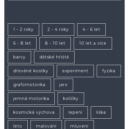
1 - 2 roky
2 - 4 roky
4 - 6 let
6 - 8 let
8 - 10 let
10 let a více
barvy
dětské hřiště
dřevěné kostky
experiment
fyzika
grafomotorika
jaro
jemná motorika
kolíčky
kosmická výchova
lepení
liška
léto
malování
mluvení