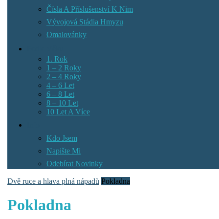
Čísla A Příslušenství K Nim
Vývojová Stádia Hmyzu
Omalovánky
Podle Věku
1. Rok
1 – 2 Roky
2 – 4 Roky
4 – 6 Let
6 – 8 Let
8 – 10 Let
10 Let A Více
Info
Kdo Jsem
Napište Mi
Odebírat Novinky
Dvě ruce a hlava plná nápadů
Pokladna
Pokladna