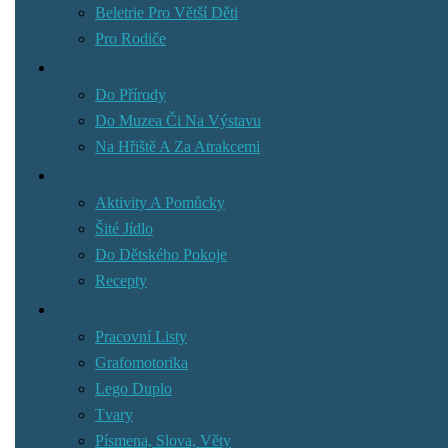
Beletrie Pro Větší Děti
Pro Rodiče
Výlety
Do Přírody
Do Muzea Či Na Výstavu
Na Hřiště A Za Atrakcemi
Návody
Aktivity A Pomůcky
Šité Jídlo
Do Dětského Pokoje
Recepty
K Tisku
Pracovní Listy
Grafomotorika
Lego Duplo
Tvary
Písmena, Slova, Věty