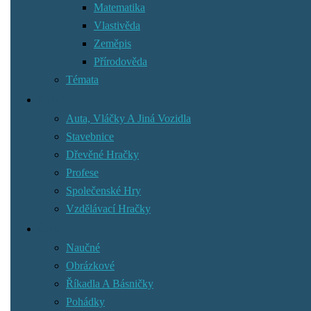
Matematika
Vlastivěda
Zeměpis
Přírodověda
Témata
Hraní
Auta, Vláčky A Jiná Vozidla
Stavebnice
Dřevěné Hračky
Profese
Společenské Hry
Vzdělávací Hračky
Čtení
Naučné
Obrázkové
Říkadla A Básničky
Pohádky