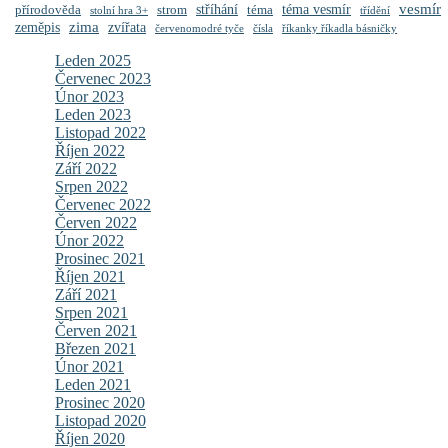
vesmír
stříhání
přírodověda
strom
téma
téma vesmír
stolní hra 3+
třídění
zima
zeměpis
zvířata
červenomodré tyče
čísla
říkanky říkadla básničky
Leden 2025
Červenec 2023
Únor 2023
Leden 2023
Listopad 2022
Říjen 2022
Září 2022
Srpen 2022
Červenec 2022
Červen 2022
Únor 2022
Prosinec 2021
Říjen 2021
Září 2021
Srpen 2021
Červen 2021
Březen 2021
Únor 2021
Leden 2021
Prosinec 2020
Listopad 2020
Říjen 2020