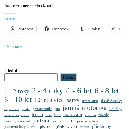
[woocommerce_checkout]
Sdílejte:
Pinterest
Facebook
Tumblr
X
Líbí se mi to:
Hledat
Hledat
4 - 6 let
6 - 8 let
2 - 4 roky
1 - 2 roky
8 - 10 let
10 let a více
barvy
dřevěné kostky
dětské hřiště
jemná motorika
kolíčky
grafomotorika
jaro
experiment
fyzika
malování
lepení
léto
návody
kosmická výchova
liška
mluvení
podzim
perlový materiál
počítání do 10
pracovní listy
přírodniny
představivost
pracovní listy k tisku
písmena
příroda