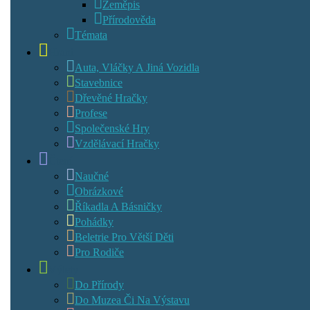
Zeměpis
Přírodověda
Témata
Hraní
Auta, Vláčky A Jiná Vozidla
Stavebnice
Dřevěné Hračky
Profese
Společenské Hry
Vzdělávací Hračky
Čtení
Naučné
Obrázkové
Říkadla A Básničky
Pohádky
Beletrie Pro Větší Děti
Pro Rodiče
Výlety
Do Přírody
Do Muzea Či Na Výstavu