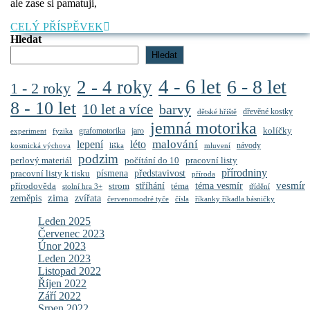
j
ale zase si pamatuji,
n
CELÝ
CELÝ PŘÍSPĚVEK
PŘÍSPĚVEK
Hledat
Hledat
4 - 6 let
6 - 8 let
2 - 4 roky
1 - 2 roky
8 - 10 let
10 let a více
barvy
dřevěné kostky
dětské hřiště
jemná motorika
kolíčky
grafomotorika
jaro
experiment
fyzika
malování
lepení
léto
návody
kosmická výchova
liška
mluvení
podzim
perlový materiál
počítání do 10
pracovní listy
přírodniny
představivost
pracovní listy k tisku
písmena
příroda
vesmír
stříhání
přírodověda
strom
téma
téma vesmír
stolní hra 3+
třídění
zima
zeměpis
zvířata
červenomodré tyče
čísla
říkanky říkadla básničky
Leden 2025
Červenec 2023
Únor 2023
Leden 2023
Listopad 2022
Říjen 2022
Září 2022
Srpen 2022