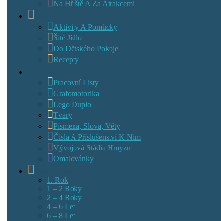
Na Hřiště A Za Atrakcemi
Návody
Aktivity A Pomůcky
Šité Jídlo
Do Dětského Pokoje
Recepty
K Tisku
Pracovní Listy
Grafomotorika
Lego Duplo
Tvary
Písmena, Slova, Věty
Čísla A Příslušenství K Nim
Vývojová Stádia Hmyzu
Omalovánky
Podle Věku
1. Rok
1 – 2 Roky
2 – 4 Roky
4 – 6 Let
6 – 8 Let