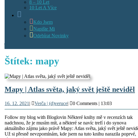
8 – 10 Let
10 Let A Více
Info
Kdo Jsem
Napište Mi
Odebírat Novinky
Štítek:
mapy
Mapy | Atlas světa, jaký svět ještě neviděl
|
16.
Verča
16. 12. 2021
|
Verča | (d)veruce
|
0 Comments
|
13:03
A
12.
|
s
2021
(d)veruce
Follow my blog with Bloglovin Některé knihy mě v recenzích tak
nadchnou, že je musím mít, a některé se navíc trefí i do synova
aktuálního zájmu jako právě Mapy: Atlas světa, jaký svět ještě nevidě
s
Už si přesně nevzpomínám, kde jsem na tuto knihu narazila poprvé,