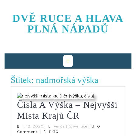
Skip
to
DVĚ RUCE A HLAVA
content
PLNÁ NÁPADŮ
Štítek:
nadmořská výška
Čísla A Výška – Nejvyšší
Čísla
Místa Krajů ČR
A
1.
Verča
1. 12. 2020
|
Verča | (d)veruce
|
0
12.
|
Comment
|
11:30