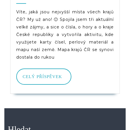
Výška
2020
(d)veruce
–
Víte, jaká jsou nejvyšší místa všech krajů
ČR? My už ano! 🙂 Spojila jsem tři aktuální
Nejvyšší
velké zájmy, a sice o čísla, o hory a o kraje
Místa
České republiky a vytvořila aktivitu, kde
Krajů
využijete karty čísel, perlový materiál a
mapu naší země. Mapa krajů ČR se synovi
ČR
dostala do rukou
CELÝ
CELÝ PŘÍSPĚVEK
PŘÍSPĚVEK
Hledat