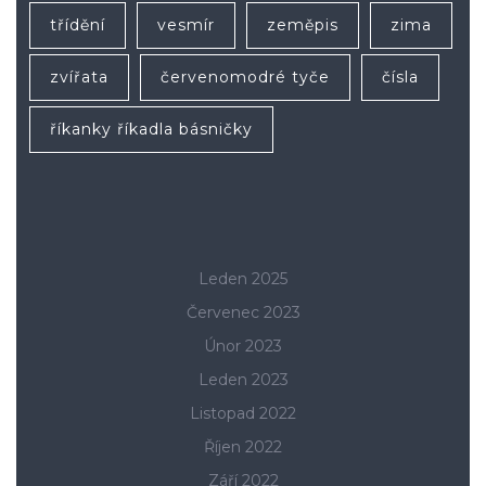
třídění
vesmír
zeměpis
zima
zvířata
červenomodré tyče
čísla
říkanky říkadla básničky
Leden 2025
Červenec 2023
Únor 2023
Leden 2023
Listopad 2022
Říjen 2022
Září 2022