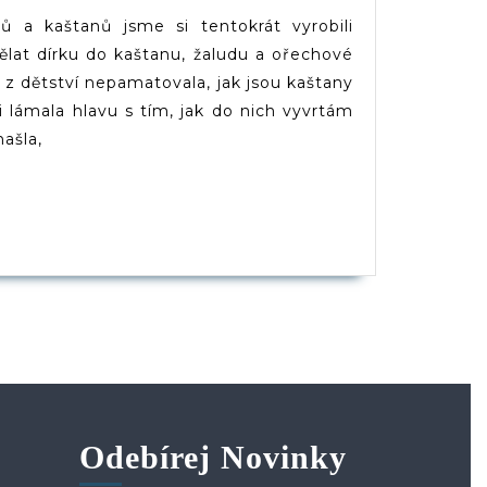
(d)veruce
dů a kaštanů jsme si tentokrát vyrobili
lat dírku do kaštanu, žaludu a ořechové
z dětství nepamatovala, jak jsou kaštany
i lámala hlavu s tím, jak do nich vyvrtám
našla,
PĚVEK
Odebírej Novinky