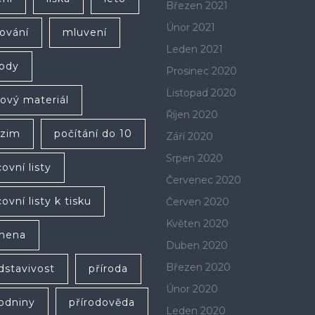
Březen 2021
Únor 2021
ování
mluvení
Leden 2021
ody
Prosinec 2020
Listopad 2020
lový materiál
Říjen 2020
zim
počítání do 10
Září 2020
Srpen 2020
ovní listy
Červenec 2020
ovní listy k tisku
Červen 2020
Květen 2020
mena
Duben 2020
Březen 2020
dstavivost
příroda
Únor 2020
rodniny
přírodověda
Leden 2020