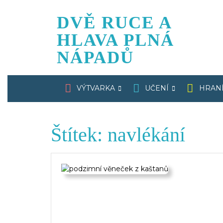
Skip
to
DVĚ RUCE A
content
HLAVA PLNÁ
NÁPADŮ
VÝTVARKA
UČENÍ
HRAN
Štítek:
navlékání