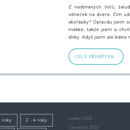
Z
2020
Z nasbíraných listů, žalu
Listů,
věneček na dveře. Čím udě
Žaludů
skořápky? Opravdu jsem si 
měkké, takže jsem si chvíl
A
dírky. Když jsem ale kdesi 
Kaštanů
CELÝ
CELÝ PŘÍSPĚVEK
PŘÍS
Leden 2025
2 roky
2 - 4 roky
Červenec 2023