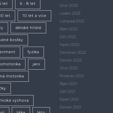
6 let
6 - 8 let
Únor 2023
Leden 2023
10 let
10 let a více
Listopad 2022
vy
dětské hřiště
Říjen 2022
Září 2022
věné kostky
Srpen 2022
eriment
fyzika
Červenec 2022
Červen 2022
fomotorika
jaro
Únor 2022
Prosinec 2021
ná motorika
Říjen 2021
íčky
Září 2021
Srpen 2021
mická výchova
Červen 2021
ení
liška
léto