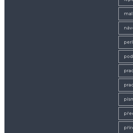
mal
náv
per
pod
prac
prac
pís
pře
pří