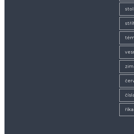
stol
stří
tém
ves
zim
čer
čísl
řík