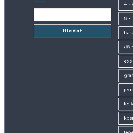
4 - 
8 - 
Hledat
bar
dře
exp
gra
jem
kol
kos
lep