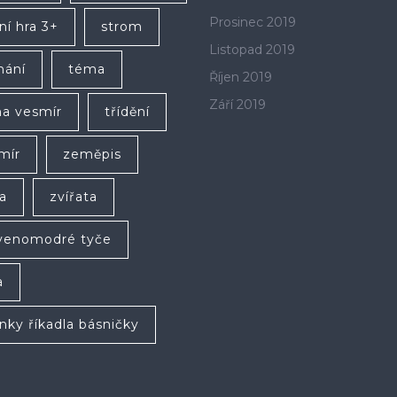
Prosinec 2019
ní hra 3+
strom
Listopad 2019
hání
téma
Říjen 2019
Září 2019
a vesmír
třídění
mír
zeměpis
a
zvířata
venomodré tyče
a
anky říkadla básničky