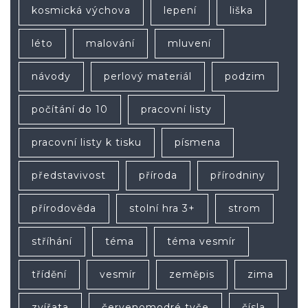
kosmická výchova
lepení
liška
léto
malování
mluvení
návody
perlový materiál
podzim
počítání do 10
pracovní listy
pracovní listy k tisku
písmena
představivost
příroda
přírodniny
přírodověda
stolní hra 3+
strom
stříhání
téma
téma vesmír
třídění
vesmír
zeměpis
zima
zvířata
červenomodré tyče
čísla