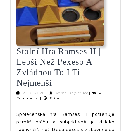
Stolní Hra Ramses II |
Lepší Než Pexeso A
Zvládnou To I Ti
Stolní
Nejmenší
Hra
22.
Verča
22. 6. 2020
|
Verča | (d)veruce
|
4
6.
|
Comments
|
8:04
Ramses
2020
(d)veruce
II
Společenská hra Ramses II potrénuje
paměť hráčů a subjektivně je daleko
|
zábavnější než třeba pexeso. Zabaví celou