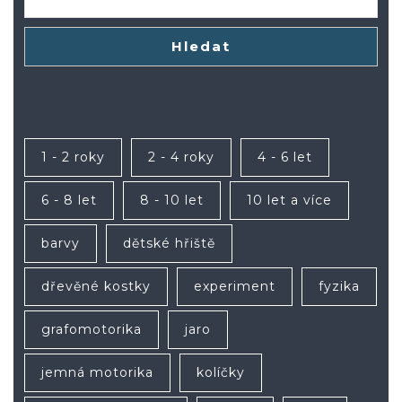
Hledat
1 - 2 roky
2 - 4 roky
4 - 6 let
6 - 8 let
8 - 10 let
10 let a více
barvy
dětské hřiště
dřevěné kostky
experiment
fyzika
grafomotorika
jaro
jemná motorika
kolíčky