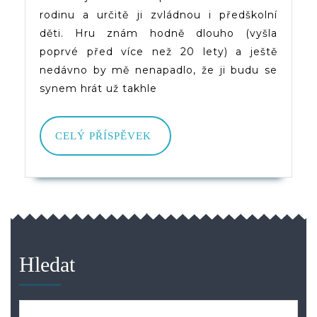
Lepší
rodinu a určitě ji zvládnou i předškolní
Než
děti. Hru znám hodně dlouho (vyšla
poprvé před více než 20 lety) a ještě
Pexeso
nedávno by mě nenapadlo, že ji budu se
A
synem hrát už takhle
Zvládnou
To
CELÝ
CELÝ PŘÍSPĚVEK
PŘÍSPĚVEK
I
Ti
Nejmenší
Hledat