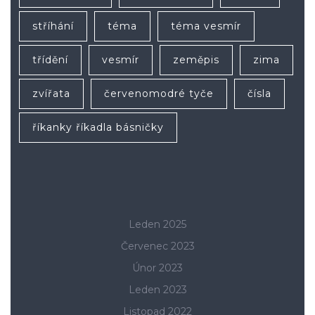
stříhání
téma
téma vesmír
třídění
vesmír
zeměpis
zima
zvířata
červenomodré tyče
čísla
říkanky říkadla básničky
Leden 2025
Červenec 2023
Únor 2023
Leden 2023
Listopad 2022