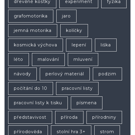
dřevěné kostky
experiment
fyzika
grafomotorika
jaro
jemná motorika
kolíčky
kosmická výchova
lepení
liška
léto
malování
mluvení
návody
perlový materiál
podzim
počítání do 10
pracovní listy
pracovní listy k tisku
písmena
představivost
příroda
přírodniny
přírodověda
stolní hra 3+
strom