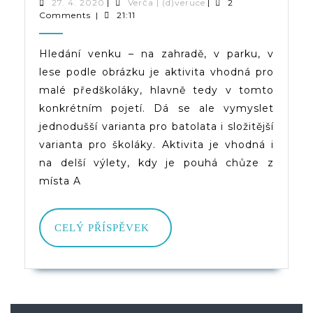
Podle
27.
Verča
27. 4. 2020
|
Verča | (d)veruce
|
2
4.
|
Comments
|
21:11
Obrázku
2020
(d)veruce
|
Hledání venku – na zahradě, v parku, v
lese podle obrázku je aktivita vhodná pro
Najdi
malé předškoláky, hlavně tedy v tomto
Na
konkrétním pojetí. Dá se ale vymyslet
Zahradě
jednodušší varianta pro batolata i složitější
varianta pro školáky. Aktivita je vhodná i
Či
na delší výlety, kdy je pouhá chůze z
V
místa A
Parku
CELÝ
CELÝ PŘÍSPĚVEK
PŘÍSPĚVEK