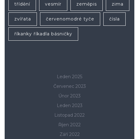
třídění
vesmír
zeměpis
zima
zvířata
červenomodré tyče
čísla
říkanky říkadla básničky
Leden 2025
Červenec 2023
Únor 2023
Leden 2023
Listopad 2022
Říjen 2022
Září 2022