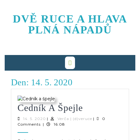
Skip
to
DVĚ RUCE A HLAVA
content
PLNÁ NÁPADŮ
Den:
14. 5. 2020
Cedník
Cedník A Špejle
A
14.
Verča
14. 5. 2020
|
Verča | (d)veruce
|
0
5.
|
Comments
|
16:08
Špejle
2020
(d)veruce