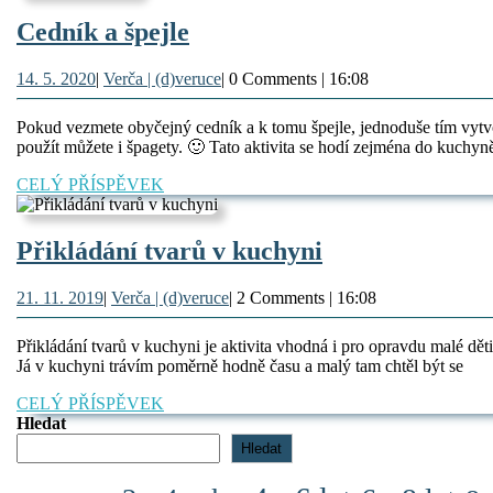
Cedník
Cedník a špejle
a
14.
Verča
14. 5. 2020
|
Verča | (d)veruce
|
0 Comments
|
16:08
špejle
5.
|
2020
(d)veruce
Pokud vezmete obyčejný cedník a k tomu špejle, jednoduše tím vytvoř
použít můžete i špagety. 🙂 Tato aktivita se hodí zejména do kuchyně
CELÝ
CELÝ PŘÍSPĚVEK
PŘÍSPĚVEK
Přikládání
Přikládání tvarů v kuchyni
tvarů
21.
Verča
21. 11. 2019
|
Verča | (d)veruce
|
2 Comments
|
16:08
v
11.
|
kuchyni
2019
(d)veruce
Přikládání tvarů v kuchyni je aktivita vhodná i pro opravdu malé dět
Já v kuchyni trávím poměrně hodně času a malý tam chtěl být se
CELÝ
CELÝ PŘÍSPĚVEK
PŘÍSPĚVEK
Hledat
Hledat