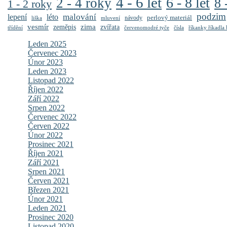
4 - 6 let
6 - 8 let
2 - 4 roky
8 
1 - 2 roky
podzim
malování
lepení
léto
perlový materiál
návody
liška
mluvení
vesmír
zima
zeměpis
zvířata
třídění
červenomodré tyče
čísla
říkanky říkadla
Leden 2025
Červenec 2023
Únor 2023
Leden 2023
Listopad 2022
Říjen 2022
Září 2022
Srpen 2022
Červenec 2022
Červen 2022
Únor 2022
Prosinec 2021
Říjen 2021
Září 2021
Srpen 2021
Červen 2021
Březen 2021
Únor 2021
Leden 2021
Prosinec 2020
Listopad 2020