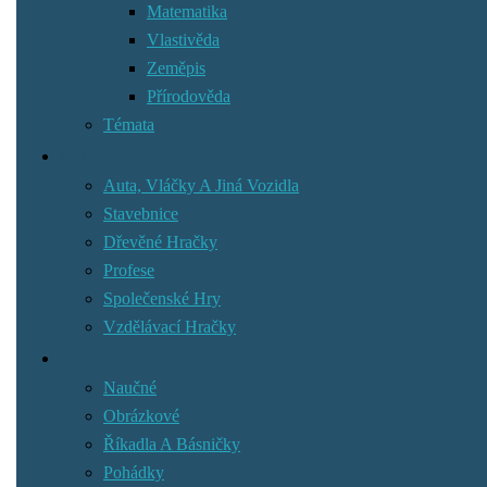
Matematika
Vlastivěda
Zeměpis
Přírodověda
Témata
Hraní
Auta, Vláčky A Jiná Vozidla
Stavebnice
Dřevěné Hračky
Profese
Společenské Hry
Vzdělávací Hračky
Čtení
Naučné
Obrázkové
Říkadla A Básničky
Pohádky