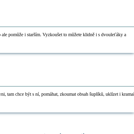
 ale pomůže i starším. Vyzkoušet to můžete klidně i s dvouleťáky a
ni, tam chce být s ní, pomáhat, zkoumat obsah šuplíků, uklízet i kramař