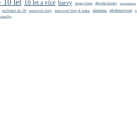
- 10 let
10 let a více
barvy
dřevěné kostky
dětské hřiště
experiment
představivost
počítání do 10
pracovní listy
pracovní listy k tisku
písmena
p
 básničky