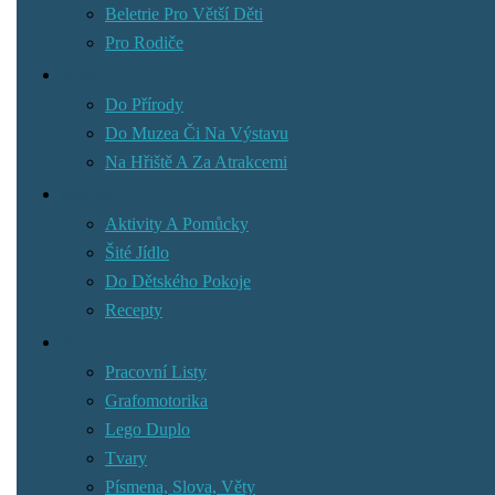
Beletrie Pro Větší Děti
Pro Rodiče
Výlety
Do Přírody
Do Muzea Či Na Výstavu
Na Hřiště A Za Atrakcemi
Návody
Aktivity A Pomůcky
Šité Jídlo
Do Dětského Pokoje
Recepty
K Tisku
Pracovní Listy
Grafomotorika
Lego Duplo
Tvary
Písmena, Slova, Věty