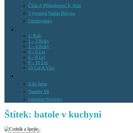
Čísla A Příslušenství K Nim
Vývojová Stádia Hmyzu
Omalovánky
Podle Věku
1. Rok
1 – 2 Roky
2 – 4 Roky
4 – 6 Let
6 – 8 Let
8 – 10 Let
10 Let A Více
Info
Kdo Jsem
Napište Mi
Odebírat Novinky
Štítek:
batole v kuchyni