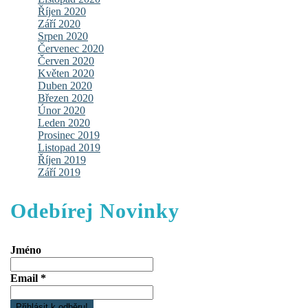
Říjen 2020
Září 2020
Srpen 2020
Červenec 2020
Červen 2020
Květen 2020
Duben 2020
Březen 2020
Únor 2020
Leden 2020
Prosinec 2019
Listopad 2019
Říjen 2019
Září 2019
Odebírej Novinky
Jméno
Email
*