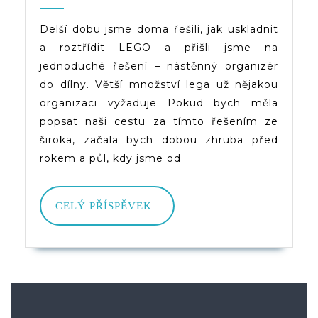
LEGO
2021
(d)veruce
–
Delší dobu jsme doma řešili, jak uskladnit
a roztřídit LEGO a přišli jsme na
Nástěnný
jednoduché řešení – nástěnný organizér
Organizér
do dílny. Větší množství lega už nějakou
organizaci vyžaduje Pokud bych měla
popsat naši cestu za tímto řešením ze
široka, začala bych dobou zhruba před
rokem a půl, kdy jsme od
CELÝ
CELÝ PŘÍSPĚVEK
PŘÍSPĚVEK