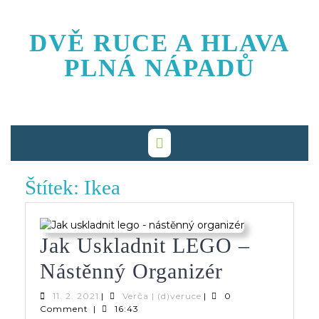
Skip
to
DVĚ RUCE A HLAVA
content
PLNÁ NÁPADŮ
Štítek:
Ikea
Jak Uskladnit LEGO –
Jak
Nástěnný Organizér
Uskladnit
11.
Verča
11. 2. 2021
|
Verča | (d)veruce
|
0
2.
|
Comment
|
16:43