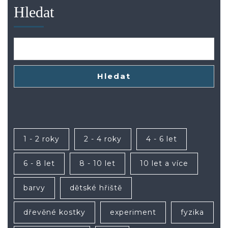
Hledat
Hledat
1 - 2 roky
2 - 4 roky
4 - 6 let
6 - 8 let
8 - 10 let
10 let a více
barvy
dětské hřiště
dřevěné kostky
experiment
fyzika