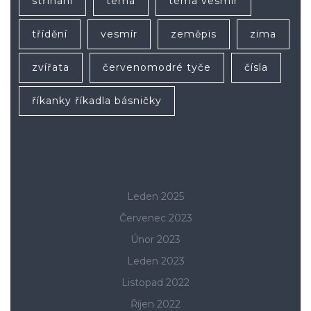
stříhání
téma
téma vesmír
třídění
vesmír
zeměpis
zima
zvířata
červenomodré tyče
čísla
říkanky říkadla básničky
Leden 2025
Červenec 2023
Únor 2023
Leden 2023
Listopad 2022
Říjen 2022