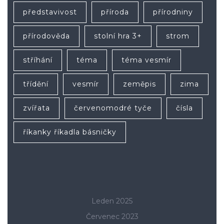
představivost
příroda
přírodniny
přírodověda
stolní hra 3+
strom
stříhání
téma
téma vesmír
třídění
vesmír
zeměpis
zima
zvířata
červenomodré tyče
čísla
říkanky říkadla básničky
Leden 2025
Červenec 2023