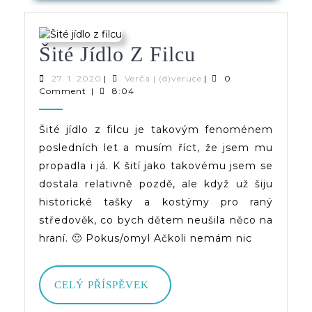
Šité
Šité Jídlo Z Filcu
Jídlo
27.
Verča
27. 1. 2020
|
Verča | (d)veruce
|
0
1.
|
Comment
|
8:04
Z
2020
(d)veruce
Filcu
Šité jídlo z filcu je takovým fenoménem
posledních let a musím říct, že jsem mu
propadla i já. K šití jako takovému jsem se
dostala relativně pozdě, ale když už šiju
historické tašky a kostýmy pro raný
středověk, co bych dětem neušila něco na
hraní. 🙂 Pokus/omyl Ačkoli nemám nic
CELÝ
CELÝ PŘÍSPĚVEK
PŘÍSPĚVEK