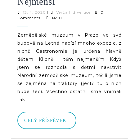
Zemědělské
Nejmenší
Muzeum
13.
Verča
13. 4. 2020
|
Verča | (d)veruce
|
0
4.
|
Comments
|
14:10
V
2020
(d)veruce
Praze
Zemědělské muzeum v Praze ve své
budově na Letné nabízí mnoho expozic, z
|
nichž Gastronomie je určená hlavně
Gastronomie
dětem. Klidně i těm nejmenším. Když
–
jsem se rozhodla s dětmi navštívit
Národní zemědělské muzeum, těšili jsme
Expozice
se zejména na traktory (ještě tu o nich
Hlavně
bude řeč). Všechno ostatní jsme vnímali
Pro
tak
Nejmenší
CELÝ
CELÝ PŘÍSPĚVEK
PŘÍSPĚVEK