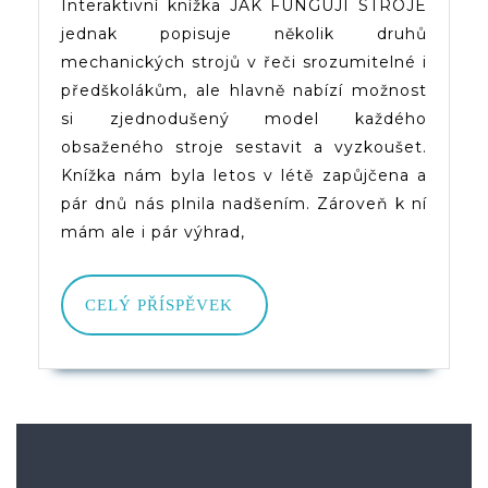
Interaktivní knížka JAK FUNGUJÍ STROJE
jednak popisuje několik druhů
mechanických strojů v řeči srozumitelné i
předškolákům, ale hlavně nabízí možnost
si zjednodušený model každého
obsaženého stroje sestavit a vyzkoušet.
Knížka nám byla letos v létě zapůjčena a
pár dnů nás plnila nadšením. Zároveň k ní
mám ale i pár výhrad,
CELÝ
CELÝ PŘÍSPĚVEK
PŘÍSPĚVEK