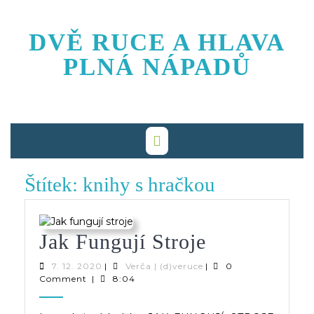
Skip
to
DVĚ RUCE A HLAVA
content
PLNÁ NÁPADŮ
Štítek:
knihy s hračkou
Jak
Jak Fungují Stroje
Fungují
7.
Verča
7. 12. 2020
|
Verča | (d)veruce
|
0
12.
|
Comment
|
8:04
Stroje
2020
(d)veruce