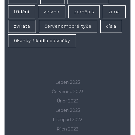
třídění
vesmír
zeměpis
zima
zvířata
červenomodré tyče
čísla
říkanky říkadla básničky
Leden 2025
Červenec 2023
Únor 2023
Leden 2023
Listopad 2022
Říjen 2022