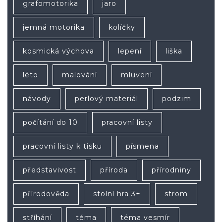
grafomotorika
jaro
jemná motorika
kolíčky
kosmická výchova
lepení
liška
léto
malování
mluvení
návody
perlový materiál
podzim
počítání do 10
pracovní listy
pracovní listy k tisku
písmena
představivost
příroda
přírodniny
přírodověda
stolní hra 3+
strom
stříhání
téma
téma vesmír