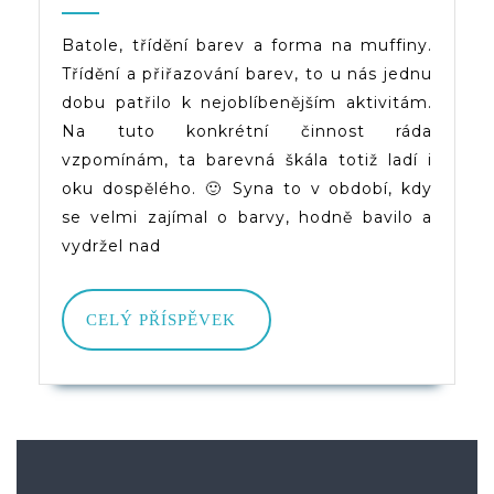
Muffiny
2019
(d)veruce
A
Batole, třídění barev a forma na muffiny.
Třídění a přiřazování barev, to u nás jednu
Třídění
dobu patřilo k nejoblíbenějším aktivitám.
Barev
Na tuto konkrétní činnost ráda
vzpomínám, ta barevná škála totiž ladí i
oku dospělého. 🙂 Syna to v období, kdy
se velmi zajímal o barvy, hodně bavilo a
vydržel nad
CELÝ
CELÝ PŘÍSPĚVEK
PŘÍSPĚVEK