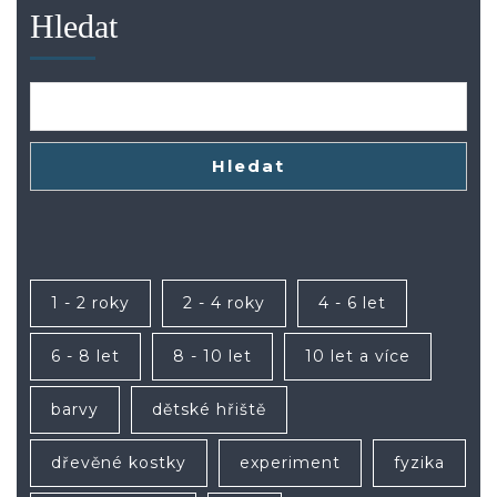
Hledat
Hledat
1 - 2 roky
2 - 4 roky
4 - 6 let
6 - 8 let
8 - 10 let
10 let a více
barvy
dětské hřiště
dřevěné kostky
experiment
fyzika