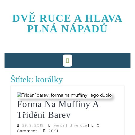
Skip
to
DVĚ RUCE A HLAVA
content
PLNÁ NÁPADŮ
Štítek:
korálky
Forma Na Muffiny A
Forma
Třídění Barev
Na
29.
Verča
29. 9. 2019
|
Verča | (d)veruce
|
0
9.
|
Comment
|
20:11