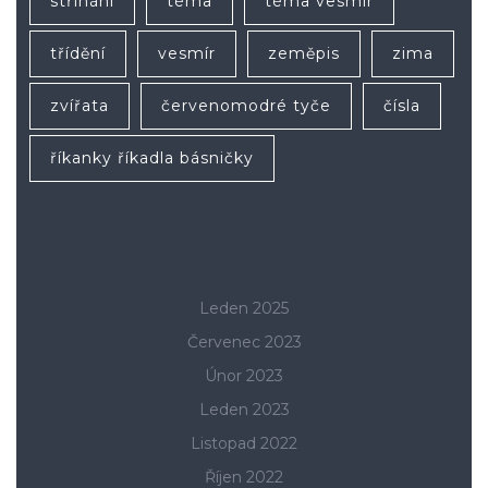
stříhání
téma
téma vesmír
třídění
vesmír
zeměpis
zima
zvířata
červenomodré tyče
čísla
říkanky říkadla básničky
Leden 2025
Červenec 2023
Únor 2023
Leden 2023
Listopad 2022
Říjen 2022