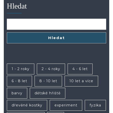
Hledat
Hledat
1 - 2 roky
2 - 4 roky
4 - 6 let
6 - 8 let
8 - 10 let
10 let a více
barvy
dětské hřiště
dřevěné kostky
experiment
fyzika