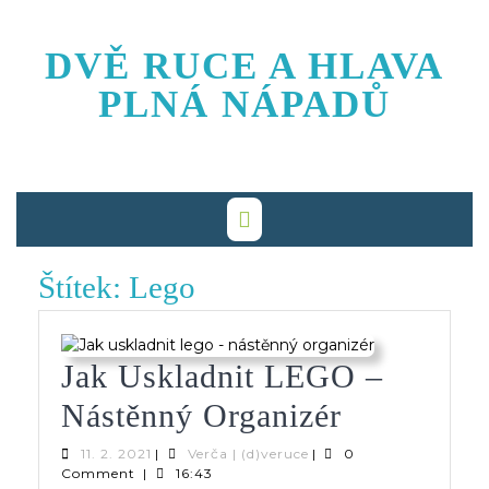
Skip
to
DVĚ RUCE A HLAVA
content
PLNÁ NÁPADŮ
Štítek:
Lego
Jak Uskladnit LEGO –
Jak
Nástěnný Organizér
Uskladnit
11.
Verča
11. 2. 2021
|
Verča | (d)veruce
|
0
2.
|
Comment
|
16:43