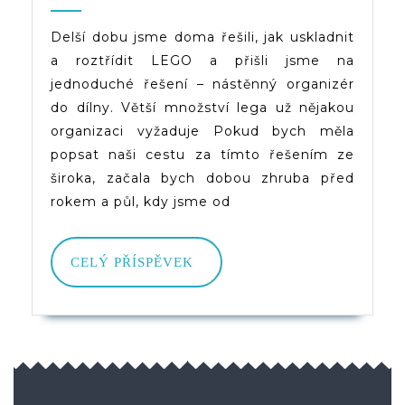
LEGO
2021
(d)veruce
–
Delší dobu jsme doma řešili, jak uskladnit
a roztřídit LEGO a přišli jsme na
Nástěnný
jednoduché řešení – nástěnný organizér
Organizér
do dílny. Větší množství lega už nějakou
organizaci vyžaduje Pokud bych měla
popsat naši cestu za tímto řešením ze
široka, začala bych dobou zhruba před
rokem a půl, kdy jsme od
CELÝ
CELÝ PŘÍSPĚVEK
PŘÍSPĚVEK