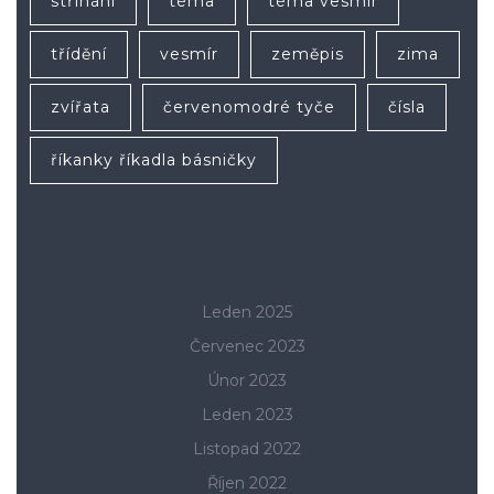
stříhání
téma
téma vesmír
třídění
vesmír
zeměpis
zima
zvířata
červenomodré tyče
čísla
říkanky říkadla básničky
Leden 2025
Červenec 2023
Únor 2023
Leden 2023
Listopad 2022
Říjen 2022