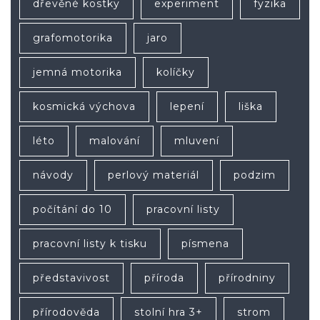
dřevěné kostky
experiment
fyzika
grafomotorika
jaro
jemná motorika
kolíčky
kosmická výchova
lepení
liška
léto
malování
mluvení
návody
perlový materiál
podzim
počítání do 10
pracovní listy
pracovní listy k tisku
písmena
představivost
příroda
přírodniny
přírodověda
stolní hra 3+
strom