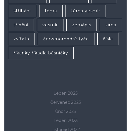
stříhání
téma
téma vesmír
třídění
vesmír
zeměpis
zima
zvířata
červenomodré tyče
čísla
říkanky říkadla básničky
Leden 2025
Červenec 2023
Únor 2023
Leden 2023
Listopad 2022