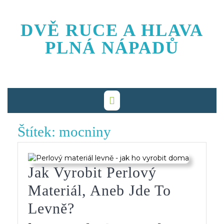
Skip
to
DVĚ RUCE A HLAVA
content
PLNÁ NÁPADŮ
Štítek:
mocniny
Jak Vyrobit Perlový
Materiál, Aneb Jde To
Jak
Levně?