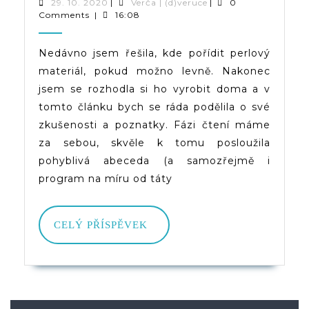
Vyrobit
29.
Verča
29. 10. 2020
|
Verča | (d)veruce
|
0
10.
|
Comments
|
16:08
Perlový
2020
(d)veruce
Materiál,
Nedávno jsem řešila, kde pořídit perlový
materiál, pokud možno levně. Nakonec
Aneb
jsem se rozhodla si ho vyrobit doma a v
Jde
tomto článku bych se ráda podělila o své
To
zkušenosti a poznatky. Fázi čtení máme
za sebou, skvěle k tomu posloužila
Levně?
pohyblivá abeceda (a samozřejmě i
program na míru od táty
CELÝ
CELÝ PŘÍSPĚVEK
PŘÍSPĚVEK